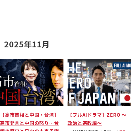
2025年11月
【高市首相と中国・台湾】
【フルAIドラマ】ZERO 〜
高市発言と中国の怒り…台
政治と宗教編〜
湾の歴史と日中の未来予測