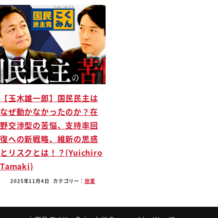
【玉木雄一郎】国民民主は
なぜ動かなかったのか？在
野交渉型の苦悩、支持率回
復への新戦略、維新の思惑
とリスクとは！？(Yuichiro
Tamaki)
2025年11月4日
カテゴリー：
授業