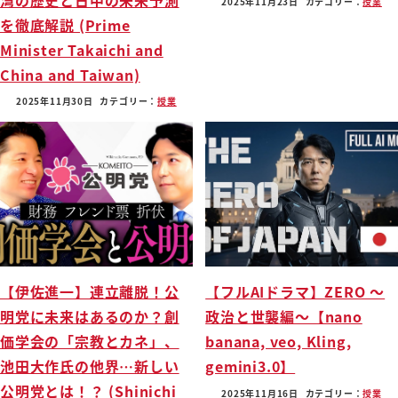
2025年11月23日
カテゴリー：
授業
を徹底解説 (Prime
Minister Takaichi and
China and Taiwan)
2025年11月30日
カテゴリー：
授業
【伊佐進一】連立離脱！公
【フルAIドラマ】ZERO 〜
明党に未来はあるのか？創
政治と世襲編〜【nano
価学会の「宗教とカネ」、
banana, veo, Kling,
池田大作氏の他界…新しい
gemini3.0】
公明党とは！？ (Shinichi
2025年11月16日
カテゴリー：
授業