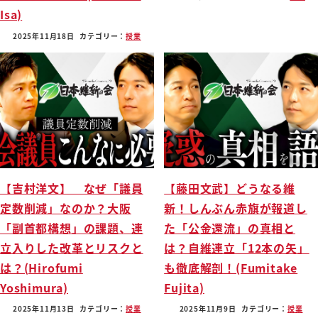
Isa)
2025年11月18日
カテゴリー：
授業
【吉村洋文】 なぜ「議員
【藤田文武】どうなる維
定数削減」なのか？大阪
新！しんぶん赤旗が報道し
「副首都構想」の課題、連
た「公金還流」の真相と
立入りした改革とリスクと
は？自維連立「12本の矢」
は？(Hirofumi
も徹底解剖！(Fumitake
Yoshimura)
Fujita)
2025年11月13日
カテゴリー：
授業
2025年11月9日
カテゴリー：
授業