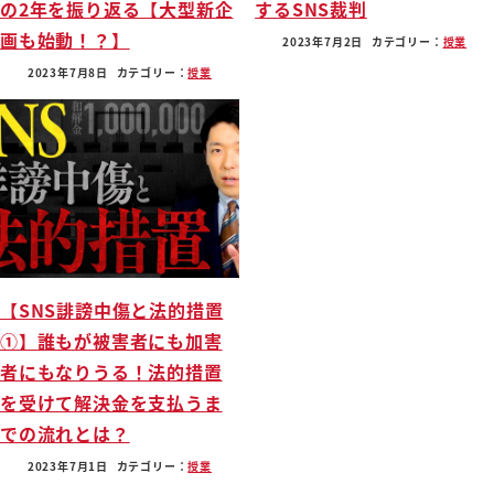
の2年を振り返る【大型新企
するSNS裁判
画も始動！？】
2023年7月2日
カテゴリー：
授業
2023年7月8日
カテゴリー：
授業
【SNS誹謗中傷と法的措置
①】誰もが被害者にも加害
者にもなりうる！法的措置
を受けて解決金を支払うま
での流れとは？
2023年7月1日
カテゴリー：
授業