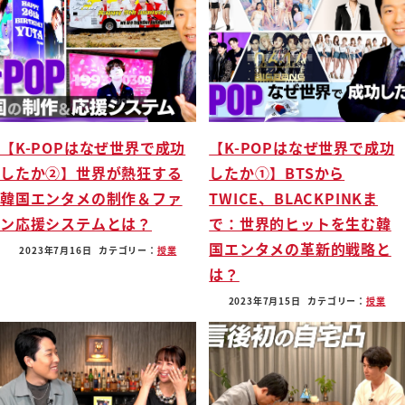
【K-POPはなぜ世界で成功
【K-POPはなぜ世界で成功
したか②】世界が熱狂する
したか①】BTSから
韓国エンタメの制作＆ファ
TWICE、BLACKPINKま
ン応援システムとは？
で：世界的ヒットを生む韓
国エンタメの革新的戦略と
2023年7月16日
カテゴリー：
授業
は？
2023年7月15日
カテゴリー：
授業