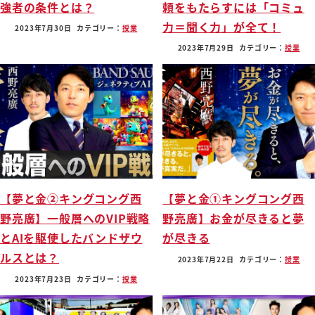
強者の条件とは？
頼をもたらすには「コミュ
力＝聞く力」が全て！
2023年7月30日
カテゴリー：
授業
2023年7月29日
カテゴリー：
授業
【夢と金②キングコング西
【夢と金①キングコング西
野亮廣】一般層へのVIP戦略
野亮廣】お金が尽きると夢
とAIを駆使したバンドザウ
が尽きる
ルスとは？
2023年7月22日
カテゴリー：
授業
2023年7月23日
カテゴリー：
授業