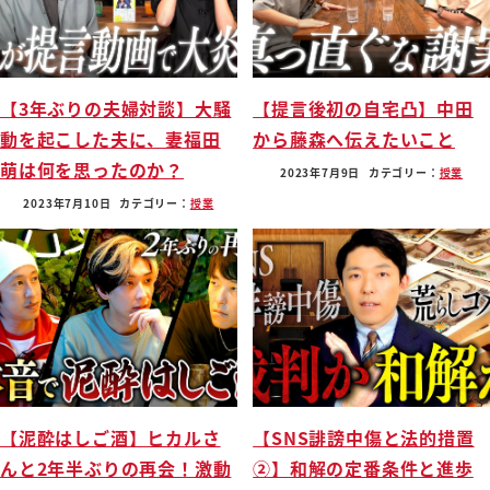
【3年ぶりの夫婦対談】大騒
【提言後初の自宅凸】中田
動を起こした夫に、妻福田
から藤森へ伝えたいこと
萌は何を思ったのか？
2023年7月9日
カテゴリー：
授業
2023年7月10日
カテゴリー：
授業
【泥酔はしご酒】ヒカルさ
【SNS誹謗中傷と法的措置
んと2年半ぶりの再会！激動
②】和解の定番条件と進歩