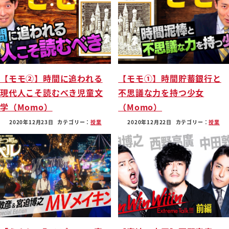
【モモ②】時間に追われる
【モモ①】時間貯蓄銀行と
現代人こそ読むべき児童文
不思議な力を持つ少女
学（Momo）
（Momo）
2020年12月23日
カテゴリー：
授業
2020年12月22日
カテゴリー：
授業