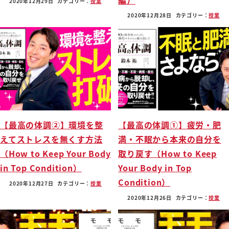
2020年12月29日
カテゴリー：
授業
2020年12月28日
カテゴリー：
授業
【最高の体調②】環境を整
【最高の体調①】疲労・肥
えてストレスを無くす方法
満・不眠から本来の自分を
（How to Keep Your Body
取り戻す（How to Keep
in Top Condition）
Your Body in Top
Condition）
2020年12月27日
カテゴリー：
授業
2020年12月26日
カテゴリー：
授業