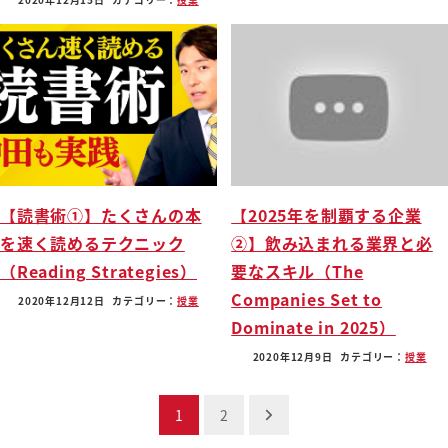
【読書術①】たくさんの本
【2025年を制覇する企業
を速く読めるテクニック
②】飲み込まれる業界と必
（Reading Strategies）
要なスキル（The
Companies Set to
2020年12月12日
カテゴリー：
授業
Dominate in 2025）
2020年12月9日
カテゴリー：
授業
投
1
2
稿