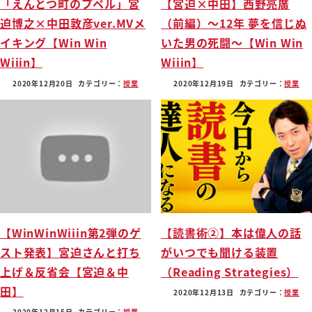
「えんとつ町のプペル」宮
【宮迫×中田】西野亮廣
迫博之×中田敦彦ver.MVメ
（前編）〜12年 夢を信じぬ
イキング【Win Win
いた男の死闘〜【Win Win
Wiiin】
Wiiin】
2020年12月20日
カテゴリー：
授業
2020年12月19日
カテゴリー：
授業
【WinWinWiiin第2弾のゲ
【読書術②】本は偉人の話
スト発表】宮迫さんと打ち
がいつでも聞ける装置
上げ＆反省会【宮迫＆中
（Reading Strategies）
田】
2020年12月13日
カテゴリー：
授業
2020年12月15日
カテゴリー：
授業