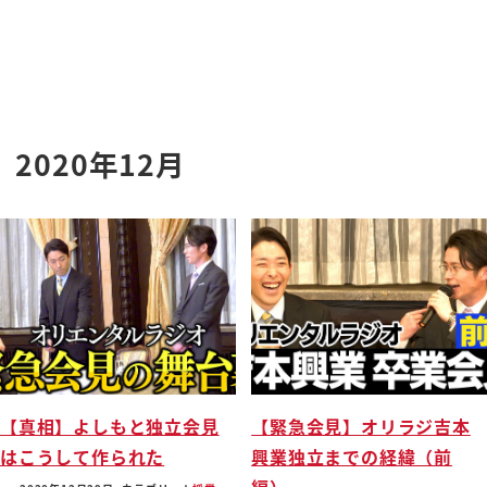
2020年12月
【真相】よしもと独立会見
【緊急会見】オリラジ吉本
はこうして作られた
興業独立までの経緯（前
編）