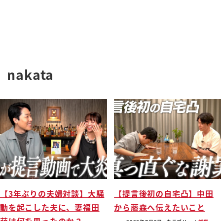
nakata
【3年ぶりの夫婦対談】大騒
【提言後初の自宅凸】中田
動を起こした夫に、妻福田
から藤森へ伝えたいこと
萌は何を思ったのか？