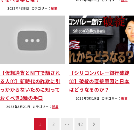
2023年4月8日
カテゴリー：
授業
【仮想通貨とNFTで騙され
【シリコンバレー銀行破綻
る人①】新時代の詐欺に引
②】破綻の直接原因と日本
っかからないために知って
はどうなるのか？
おくべき3種の手口
2023年3月19日
カテゴリー：
授業
2023年3月21日
カテゴリー：
授業
投
1
2
…
42
稿