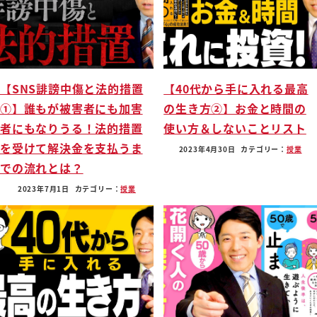
【SNS誹謗中傷と法的措置
【40代から手に入れる最高
①】誰もが被害者にも加害
の生き方②】お金と時間の
者にもなりうる！法的措置
使い方＆しないことリスト
を受けて解決金を支払うま
2023年4月30日
カテゴリー：
授業
での流れとは？
2023年7月1日
カテゴリー：
授業