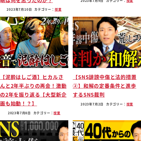
2023年7月9日
カテゴリー：
授業
2023年7月10日
カテゴリー：
授業
【泥酔はしご酒】ヒカルさ
【SNS誹謗中傷と法的措置
んと2年半ぶりの再会！激動
②】和解の定番条件と進歩
の2年を振り返る【大型新企
するSNS裁判
画も始動！？】
2023年7月2日
カテゴリー：
授業
2023年7月8日
カテゴリー：
授業