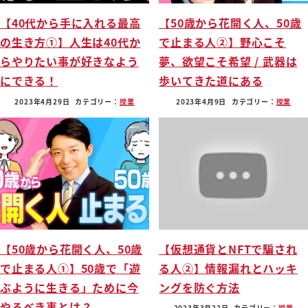
【40代から手に入れる最高
【50歳から花開く人、50歳
の生き方①】人生は40代か
で止まる人②】野心こそ
らやりたい事が好きなよう
夢、欲望こそ希望 / 武器は
にできる！
歩いてきた道にある
2023年4月29日
カテゴリー：
授業
2023年4月9日
カテゴリー：
授業
【50歳から花開く人、50歳
【仮想通貨とNFTで騙され
で止まる人①】50歳で「遊
る人②】情報漏れとハッキ
ぶように生きる」ために今
ングを防ぐ方法
やるべき事とは？
2023年3月22日
カテゴリー：
授業