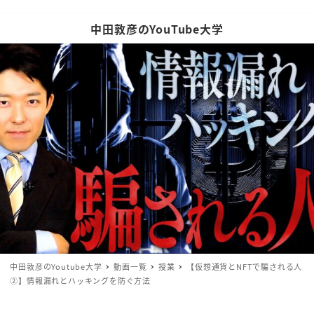
中田敦彦のYouTube大学
中田敦彦のYoutube大学
動画一覧
授業
【仮想通貨とNFTで騙される人
②】情報漏れとハッキングを防ぐ方法