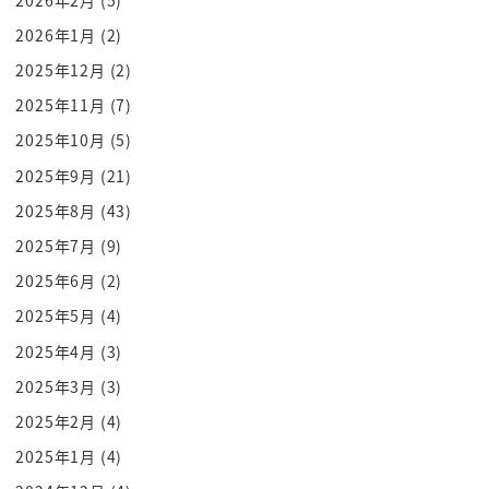
つあります1個目はですねさっきの
2026年1月
(2)
オレオレ詐欺的な感じですねシンプルに
2025年12月
(2)
聞いてくるってやつですね
はい何が大事か分かってなさそうだから
2025年11月
(7)
シンプルに聞いてくるよく銀行とかでもね
2025年10月
(5)
銀行の窓口で係員が
2025年9月
(21)
暗証番号を聞くことはございませんので
2025年8月
(43)
決して教えないでくださいって
2025年7月
(9)
係員を装ってさ大丈夫ですか何かお手伝い
2025年6月
(2)
することありますか言ってさ
ATMのね使い方どうだったかしらあれ
2025年5月
(4)
でしょお手伝いしますよえっとじゃあ私が
2025年4月
(3)
あのこれ入力しますんで暗証番号言って
2025年3月
(3)
いただいていいですかなんてことはやら
2025年2月
(4)
ないにもかかわらずあ別に銀行員さんなの
2025年1月
(4)
かなと思ってあじゃあ言ってもいいやと