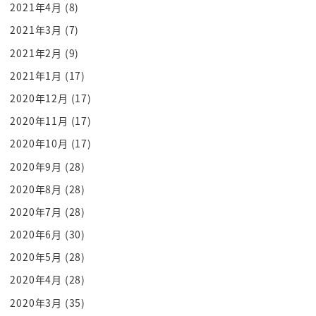
よって
2021年4月
(8)
肝に銘じたよね
2021年3月
(7)
でも漏れちゃうんですここからが漏れ
2021年2月
(9)
ちゃうんですそう心に決めてからが漏れ
2021年1月
(17)
ちゃうんです
2020年12月
(17)
どういうことでしょうか自分で漏らし
2020年11月
(17)
ちゃうんですどこにそれが
2020年10月
(17)
偽サイトでございますこれも
いにしえって思うでしょ
2020年9月
(28)
昔からありそうって思うんだけどこれの偽
2020年8月
(28)
サイトプリがどんどん板についてきてる
2020年7月
(28)
らしいんですね
2020年6月
(30)
もう見ただけでは
2020年5月
(28)
わからないと今まではあれなんか怪しく
2020年4月
(28)
ないこのサイトっていうずさんな偽サイト
2020年3月
(35)
もいっぱいあったところが