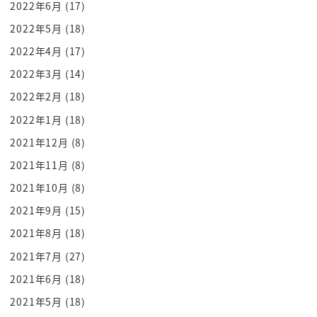
2022年6月
(17)
秘密鍵とシークレットリカバリーフレーズ
を聞いてくる人間にいい人間は一人もい
2022年5月
(18)
ません
2022年4月
(17)
マザーテレサのようなね
2022年3月
(14)
ガンジーのような雰囲気を醸し出してても
2022年2月
(18)
こんにちは今日もすごくいい天気ですね
2022年1月
(18)
つかむことをお伺いします
2021年12月
(8)
シークレットリカバリーフレーズは何です
2021年11月
(8)
かこれはもう大悪党です
何を奢られてもダメです
2021年10月
(8)
この2つ教えちゃいけないんですそれが
2021年9月
(15)
Web3の世界ですわかったよわっちゃん
2021年8月
(18)
というわけないじゃんとここまで言われ
2021年7月
(27)
たら私もさすがにバカじゃない
2021年6月
(18)
シークレットリカバリーフレーズと何あの
2021年5月
(18)
秘密鍵これ言わないよって絶対言わない