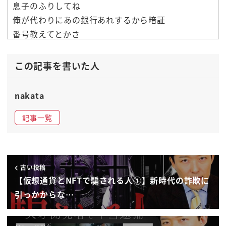
息子のふりしてね
俺が代わりにあの銀行あれするから暗証
番号教えてとかさ
身内になりすまして情報を引き出すみたい
なただこれレトロなんですわ
この記事を書いた人
ねそうじゃないですよ今狙うべきは暗証
番号じゃないですよ
nakata
銀行の暗証番号はもう大事ってみんな
記事一覧
骨身にしみて分かってるから
言わないよねところが何が大事かわかん
ないのがこの新しいところの怖いところ
ですよね
古い投稿
ウォレット作りますはいそのウォレットま
【仮想通貨とNFTで騙される人①】新時代の詐欺に
あ代表的なものは狐のマークのメタマスク
引っかからな…
ですよねあのメタマスクを作った時にメタ
マスクのパスワードそして