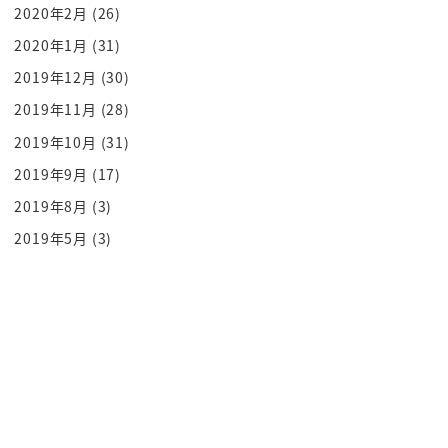
偽サイトの中でもまあ似てるっていう
2020年2月
(26)
ビジュアルで仕上げてきてるところがあ
2020年1月
(31)
るっていうんだよなんでかって言うともう
2019年12月
(30)
だいぶ的絞られてんだよね
2019年11月
(28)
結局はオープンCとかさメタマスクとかさ
2019年10月
(31)
もうみんなが使うところが分かってるから
2019年9月
(17)
そこのクオリティ
激上げしてきてるわけなんとアドレスも
2019年8月
(3)
ほとんど一緒だったりする
2019年5月
(3)
その上でちょっと長いアドレスの後ろの方
ちょっといじったりするんだよなんで長い
アドレスの後ろの方だけいじってるかと
いうと
スマホだと隠れるから
スマホだと後ろのアドレス
隠れるからあーだいたい一緒かってなった