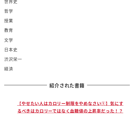
世界史
ところがこのシークレットリカバリー
哲学
フレーズの曲者でその
ウォレットが
授業
何がしかの事情でクラッシュしてしまった
教育
あれ
文学
取り出せないぞというトラブルがあった時
日本史
にもうダメなんですかね言ったらブロック
渋沢栄一
チェーンという仕組みと
経済
暗号資産っていうものしかないわけです
から
紹介された書籍
銀行という管理者がいないので問い合わせ
先がないんですよどうしたらいいんだよ
引き出せなくなっちゃったよこの
で
【やせたい人はカロリー制限をやめなさい①】気にす
るべきはカロリーではなく血糖値の上昇率だった！？
ウォレットが凍結したもしくは
ウォレットの会社が倒産したとか
潰れちゃったどうすんだーってなった時