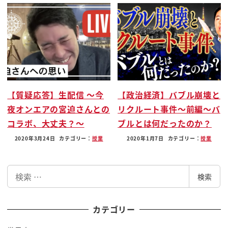
はもう3つ長いのがついてるんでもう
無視してましたっていうね
これ実はですねこのパスワード例えばメタ
マスクのパスワードというのはこのメタ
マスクのアプリを管理してるんですね
アプリを動かせるようにできるこれがメタ
マスクはパスワードですね
【質疑応答】生配信 〜今
【政治経済】バブル崩壊と
ウォレットのパスワードですそのアプリを
夜オンエアの宮迫さんとの
リクルート事件〜前編〜バ
動かしてじゃあ送金するぞってなった時に
コラボ、大丈夫？〜
ブルとは何だったのか？
送金する時にその
2020年3月24日
カテゴリー：
授業
2020年1月7日
カテゴリー：
授業
ウォレットのアカウントを使うぞっていう
時に必要になるのが
検
秘密鍵
検索
索
秘密鍵を使ってお金を送ることできるん
ですよはいなのでこの秘密鍵も奪われたら
カテゴリー
いけないんですよ