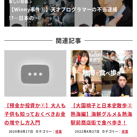
新しい投稿
秘密鍵そしてシークレットリカバリー
【Winny事件①】天才プログラマーの不当逮捕
フレーズっていうのがあるんですはい何が
!?…日本の…
大事なんですか
大事な順に並べなさい
たぶんあれですかね
関連記事
パスワードは絶対大事ですよね
秘密鍵も秘密と鍵ついてるから大事かな
シークレットリカバリーフレーズは
ちょっと
わかんないです」っていうのが感想だと
思うんだけど実はなんでこれ一番大事なの
は
【預金か投資か①】大人も
【大園桃子と日本史散歩②
シークレットリカバリーフレーズなんだ
子供も知っておくべきお金
熱海編】海鮮グルメ＆熱海
名前が長いから
の増やし方入門
駅前商店街で食べ歩き！
完全にスルーしてました
シークレットリカバリーフレーズに関して
2020年6月17日
カテゴリー：
授業
2022年4月27日
カテゴリー：
授業