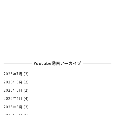
シークレットリカバリーフレーズさえ
唱えればなんとそれが
ウォレットが違うウォレットだろうが
ボーン
復活するんですよ資産が
ってことはですよ
シークレットリカバリーフレーズは
復元するという最終魔法になりますので
絶対に人に知られてはならないんです
Youtube動画アーカイブ
秘密鍵は今ある財布の鍵そして
2026年7月
(3)
シークレットリカバリーフレーズはその
財布をもう一度作れる鍵なんですよ
2026年6月
(2)
財布こと
2026年5月
(2)
ありますか
2026年4月
(4)
なのでこれに関しては両方大事なんですね
2026年3月
(3)
そしてこれをどういう風に引き出すのか2
2026年2月
(5)