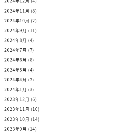
2024年12月
(4)
思って暗証番号ほにゃららでございます」
2024年11月
(8)
って書いてはいはいはいじゃあそれで
取り出してみたいなね
2024年10月
(2)
教えちゃったらさじゃあおばあちゃんバイ
2024年9月
(11)
バイと言った後も開けれるわけですから
2024年8月
(4)
全財産取られちゃうわけですよねそういう
2024年7月
(7)
感じで聞き出してくるタイプで言うと
2024年6月
(8)
ダイレクトメールこれですね
2024年5月
(4)
ダイレクトメールですねそのつながってる
2024年4月
(2)
薄い関係の人がダイレクトメール送ってき
てどうですか
2024年1月
(3)
暗号資産わかってますみたいないやー
2023年12月
(6)
ちょっとあのー作ったんですけどまだ
2023年11月
(10)
あやふやでみたいな本当ですかみたいな
2023年10月
(14)
あーでもねその場合もしかしたらあれが
2023年9月
(14)
こうでちょっとトラブってるかもしれない