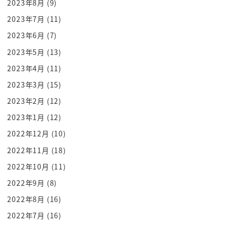
2023年8月
(9)
んで1回チェックした方がいいかもしれ
ないですね
2023年7月
(11)
秘密会議の方は
2023年6月
(7)
教えちゃいけないやつなんですけど
2023年5月
(13)
シークレットリカバリーフレーズで
2023年4月
(11)
チェックできるんで教えてもらう聞いても
2023年3月
(15)
いいですかあそうなんですね
2023年2月
(12)
秘密会議は言えないけどシークレット
2023年1月
(12)
リカバリーフレーズだけ全部言いますね
はいアウトということですよね
2022年12月
(10)
これは怖いですよ何がなんだか分かって
2022年11月
(18)
ない人に向けてDMでこの人これぐらい
2022年10月
(11)
わかってるからわかってないかなって言っ
2022年9月
(8)
て聞く後ですよ共同
2022年8月
(16)
管理しましょうとかね
2022年7月
(16)
とにかく何かを言ってきますでも