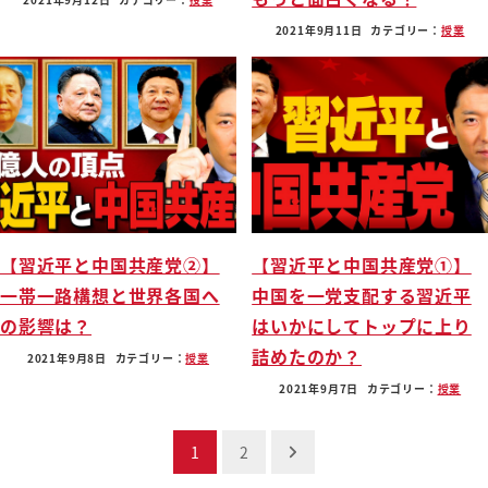
2021年9月11日
カテゴリー：
授業
【習近平と中国共産党②】
【習近平と中国共産党①】
一帯一路構想と世界各国へ
中国を一党支配する習近平
の影響は？
はいかにしてトップに上り
詰めたのか？
2021年9月8日
カテゴリー：
授業
2021年9月7日
カテゴリー：
授業
投
1
2
稿