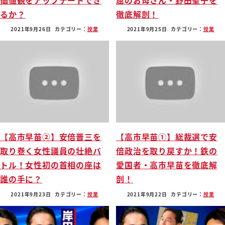
るか？
徹底解剖！
2021年9月26日
カテゴリー：
授業
2021年9月25日
カテゴリー：
授業
【高市早苗②】安倍晋三を
【高市早苗①】総裁選で安
取り巻く女性議員の壮絶バ
倍政治を取り戻すか！鉄の
トル！女性初の首相の座は
愛国者・高市早苗を徹底解
誰の手に？
剖！
2021年9月23日
カテゴリー：
授業
2021年9月22日
カテゴリー：
授業