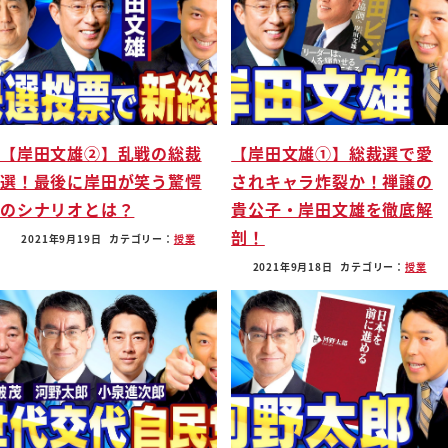
【岸田文雄②】乱戦の総裁
【岸田文雄①】総裁選で愛
選！最後に岸田が笑う驚愕
されキャラ炸裂か！禅譲の
のシナリオとは？
貴公子・岸田文雄を徹底解
剖！
2021年9月19日
カテゴリー：
授業
2021年9月18日
カテゴリー：
授業