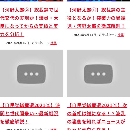
【河野太郎②】総裁選で世
【河野太郎①】総裁選の主
代交代の実現か！議員・大
役となるか！突破力の異端
臣になってからの実績と実
児・河野太郎を徹底解剖！
力を分析！
2021年9月14日
カテゴリー：
授業
2021年9月15日
カテゴリー：
授業
【自民党総裁選2021②】派
【自民党総裁選2021①】次
閥と世代間争い…最新戦況
の首相は誰になる！？波乱
を徹底解説！
の裏側を知ればニュースが
もっと面白くなる！
2021年9月12日
カテゴリー：
授業