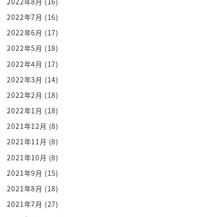
2022年8月
(16)
「我不想再跟他關在城裡了啦」
「我們偷偷動手吧」
2022年7月
(16)
部下們就聚集起來
2022年6月
(17)
一起把呂布五花大綁
2022年5月
(18)
呂布醒來後 發現自己被綁住
2022年4月
(17)
「是誰 誰幹的好事」
2022年3月
(14)
「曹操 我們抓住呂布了」
2022年2月
(18)
部下背叛了呂布
呂布就如同被擒服的猛獸
2022年1月
(18)
「曹操…」
2021年12月
(8)
「呂布 你太笨了才會被部下背叛」
2021年11月
(8)
「感覺如何？」
2021年10月
(8)
「曹操 不然我當你的部下吧
2021年9月
(15)
我能成為你最強的武力 如何？」
2021年8月
(18)
劉備出面說「這不好吧」
2021年7月
(27)
「你可是兩次謀殺你的主君了」