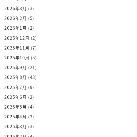
關羽就問「那大哥的夫人們呢」
2026年3月
(3)
「被帶走了」
2026年2月
(5)
「你真是沒救了」
「不准再喝酒了」
2026年1月
(2)
事情變成很大條
2025年12月
(2)
「對不起」
2025年11月
(7)
「別說了 夠了夠了」
2025年10月
(5)
「再道歉也沒有用」
2025年9月
(21)
「還是想想辦法吧」
2025年8月
(43)
而因為呂布守城不出
他們想對付呂布 還是得找曹操幫忙
2025年7月
(9)
「曹操夠聰明
2025年6月
(2)
而我們的實力也還不夠」
2025年5月
(4)
「雖不得已 也只能先跟曹操合作」
2025年4月
(3)
「說得也是」
2025年3月
(3)
於是去找曹操商量
2025年2月
(4)