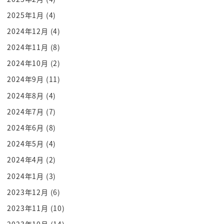
曹操自認為呂布再強 還是贏不過他
2025年1月
(4)
便幫忙出戰了
曹操真的很厲害
2024年12月
(4)
那座城外有河
2024年11月
(8)
曹操用計讓河水氾濫
2024年10月
(2)
水湧上來 周遭汪洋一片
2024年9月
(11)
軍隊就無法從城裡出來
2024年8月
(4)
水的出路被封住
2024年7月
(7)
這就是水攻
2024年6月
(8)
熟悉日本史的人應該知道
這是豐臣秀吉擅長的計策
2024年5月
(4)
曹操就是用這招把城給困住了
2024年4月
(2)
「呂布大人 不好了 我們被困住了」
2024年1月
(3)
「你說什麼 居然把我呂布困住」
2023年12月
(6)
被困住就不能用赤兔馬了
2023年11月
(10)
他的武力也無法派上用場