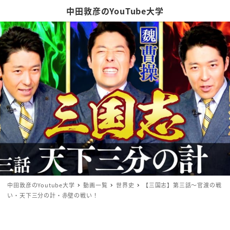
中田敦彦のYouTube大学
中田敦彦のYoutube大学
動画一覧
世界史
【三国志】第三話〜官渡の戦
い・天下三分の計・赤壁の戦い！