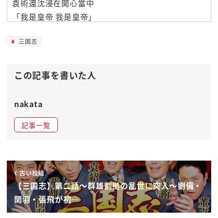
袁術還沈浸在開心當中
「我是皇帝 我是皇帝」
「派大軍去對付他們
三国志
曹操跟劉備算什麼東西」
「我手上可是有玉璽呢」
就浩浩蕩蕩的去了
この記事を書いた人
但他一點都不懂戰爭
反觀曹操可是個天才
nakata
他可是被稱為「奸雄」的人
幾近完美 具備了所有的能力
記事一覧
雖然沒有呂布那樣的武力
但論軍略或才華都是第一
力量也很強大
古い投稿
因此曹操就像是集合了關羽跟張飛
【三国志】第二話〜群雄割拠の乱世に突入〜劉備・
劉備是藉著累積的德望聚集人心
関羽・張飛が初…
相對曹操呢