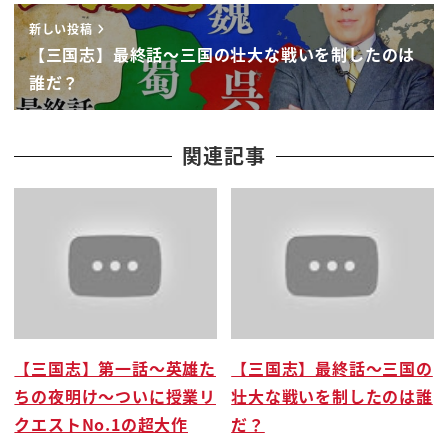
有能力者就會重用 無能者一概不用
新しい投稿
完全看能力而定
【三国志】最終話〜三国の壮大な戦いを制したのは
只要跟著我就能取得天下
誰だ？
否則就別妄想
原則就是這樣
有能力者 無論身份高低他都會重用
関連記事
是能力至上的主義
兩人分別靠著德望與能力
曹操和劉備聯手
兩人把袁術打得七零八落的
袁術也很弱
很快就被解決了 只是個小咖
袁術被打敗逃走了
【三国志】第一話〜英雄た
【三国志】最終話〜三国の
只享受了短暫的榮華富貴
ちの夜明け〜ついに授業リ
壮大な戦いを制したのは誰
他臨終的遺言滿有名的
クエストNo.1の超大作
だ？
最後的遺言聽說是