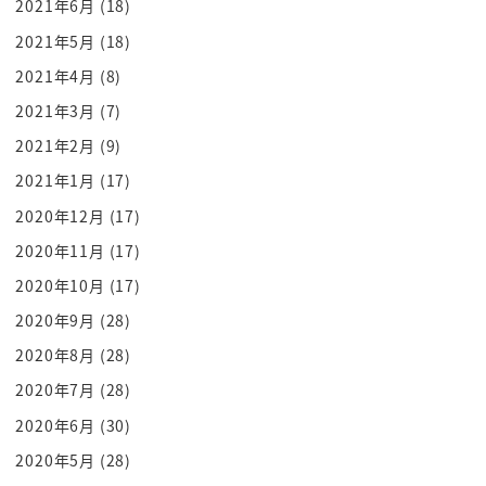
曹操說「說得也是」
2021年6月
(18)
就下令把呂布斬首了
2021年5月
(18)
呂布死了
2021年4月
(8)
這也告訴大家
2021年3月
(7)
沒有仁義之心會有這樣的下場
2021年2月
(9)
就算是最強的人
2021年1月
(17)
沒有仁義還是不行的
2020年12月
(17)
這就是故事強調的主軸
好啦 登場人物剩下的越來越少了
2020年11月
(17)
呂布啊 呂布的死也很悲哀啊
2020年10月
(17)
光是厲害是不行的
2020年9月
(28)
光是厲害不行 太殘暴也不行
2020年8月
(28)
還是需要仁義的
2020年7月
(28)
現在 曹操的力量變強了吧？
2020年6月
(30)
董卓和呂布都沒了
2020年5月
(28)
不過董卓立的漢獻帝還在