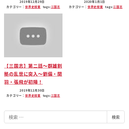
「好想吃蜂蜜啊」
2019年12月29日
2020年1月1日
カテゴリー：
世界史
授業
tags:
三国志
カテゴリー：
世界史
授業
tags:
三国志
他說了「好想吃蜂蜜啊」之後
部下說「沒有喔」
他就大量吐血後死了
有這樣的情節
袁術死了
現在呢
呂布還活著對吧
【三国志】第二話〜群雄割
還記得嗎
拠の乱世に突入〜劉備・関
「我的東西 就是我的」
羽・張飛が初陣！
他後來被追捕
「董卓被呂布殺了」
2019年12月30日
カテゴリー：
世界史
授業
tags:
三国志
呂布說
「我要照自己的意思活下去」
検
就騎了赤兔馬逃走了
検索
索
呂布這個男人真的很誇張