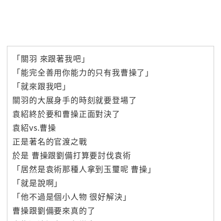
「關羽 來跟著我吧」
「能完全善用你能力的只有我曹操了」
「就來跟我吧」
關羽的大展身手的時刻就要登場了
袁紹終於要和曹操正面對決了
袁紹vs.曹操
正是著名的官渡之戰
於是 曹操跟劉備打算要討伐袁術
「居然是袁術那種人拿到玉璽呢 曹操」
「就是說啊」
「他不過是個小人物 很好解決」
曹操跟劉備要來真的了