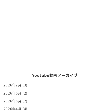
部下還提醒他「不是說不喝酒嗎」
「你吵死了」
「張飛大人 你怎麼這樣」
他們就吵起來了
聽說張飛跟部下很容易起爭執
在他們爭吵的過程中 呂布出現了
呂布利用不滿張飛的部下當內應
把城給奪下了
張飛當然後悔莫及
他對回來的劉備和關羽喊「大哥啊」
兩人問他 到底發生什麼事
Youtube動画アーカイブ
「對不起 這是我張飛此生的罪過」
「我喝醉酒了」
2026年7月
(3)
「然後怎麼了？」
2026年6月
(2)
「呂布來了」
2026年5月
(2)
「搞什麼 城被奪走了嗎 張飛」
2026年4月
(4)