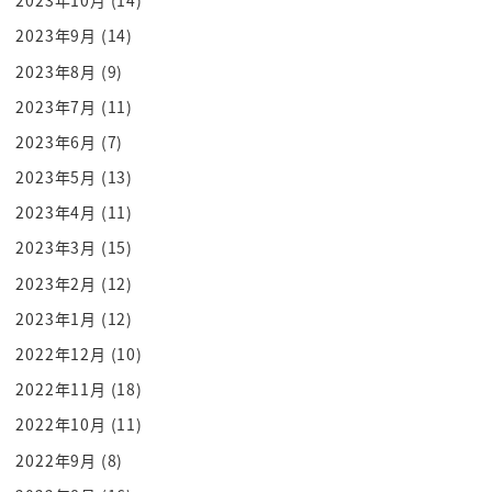
2023年10月
(14)
把他氣個半死
被困著也只能喝酒解悶
2023年9月
(14)
「這是哪招 有本事讓我出去對打啊」
2023年8月
(9)
「曹操這卑鄙小人 真可惡」
2023年7月
(11)
「這是什麼詭計 你們怎麼沒有防著」
2023年6月
(7)
呂布開始對部下暴走
2023年5月
(13)
「呂布大人 你做什麼」
2023年4月
(11)
「呂布大人滿腦子只想打仗
2023年3月
(15)
腦子都壞了」
「哪有大家被困住時還打部下的
2023年2月
(12)
這人有病吧」
2023年1月
(12)
引起了部下不滿
2022年12月
(10)
後來呂布喝醉酒在睡覺
2022年11月
(18)
「曹操這王八蛋…」
2022年10月
(11)
「有本事跟我打啊 我才不會輸呢」
2022年9月
(8)
而他的部下呢