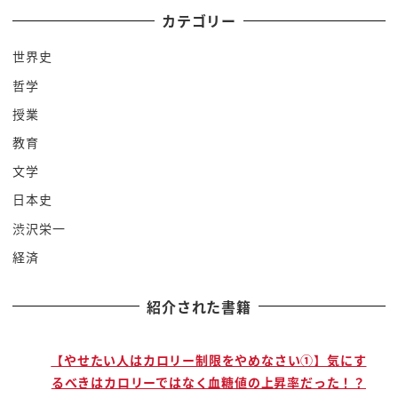
他只考慮自己是不是最強的人
カテゴリー
只看眼前利益
想想看 他把董卓殺了以後怎麼辦？
世界史
單槍匹馬的能去哪
哲学
真的是…
授業
總之董卓就這樣死了
教育
呂布做了件很不得了的事
文学
這邊大家聽好
日本史
在打袁術時 劉備和關羽得出城去
出門前交代張飛「城就交給你守吧」
渋沢栄一
「我和關羽要出城去打袁術那小人」
経済
「放心交給我吧 大哥」
「這種時候就靠我張飛吧」
紹介された書籍
「你酒品不好 可別喝酒啊」
結果張飛說完「知道啦」
で
【やせたい人はカロリー制限をやめなさい①】気にす
回頭就喝起來了
るべきはカロリーではなく血糖値の上昇率だった！？