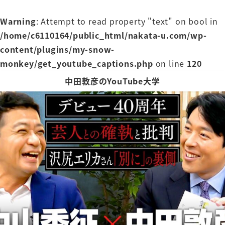
Warning
: Attempt to read property "text" on bool in
/home/c6110164/public_html/nakata-u.com/wp-
content/plugins/my-snow-
monkey/get_youtube_captions.php
on line
120
中田敦彦のYouTube大学