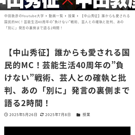
中田敦彦のYoutube大学
動画一覧
授業
【中山秀征】誰からも愛される
国民的MC！芸能生活40周年の”負けない”戦術、芸人との確執と批判、あの
「別に」発言の裏側まで語る2時間！
【中山秀征】誰からも愛される国
民的MC！芸能生活40周年の”負
けない”戦術、芸人との確執と批
判、あの「別に」発言の裏側まで
語る2時間！
カテゴリー
2025年5月26日
2025年7月8日
授業
投稿日
更新日
著
者