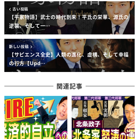
古い投稿
【平家物語】武士の時代到来！平氏の栄華、源氏の
逆襲、そして一…
新しい投稿
【サピエンス全史】人類の進化、虚構、そして幸福
の行方【Upd…
関連記事