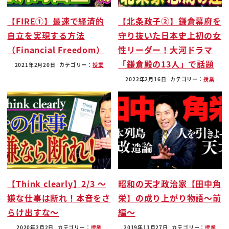
【FIRE①】最速で経済的
【北条政子②】鎌倉幕府を
自立を実現する方法
守り抜いた日本史上初の女
（Financial Freedom）
性リーダー！大河ドラマ
「鎌倉殿の13人」で話題
2021年2月20日
カテゴリー：
授業
2022年2月16日
カテゴリー：
授業
【Think clearly】2/3 〜
昭和の天才政治家【田中角
嫌な仕事は断れ！本音をさ
栄】の成り上がり物語〜前
らけ出すな〜
編〜
2020年2月2日
カテゴリー：
授業
2019年11月27日
カテゴリー：
授業