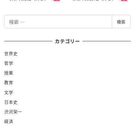
検
検索
索
カテゴリー
世界史
哲学
授業
教育
文学
日本史
渋沢栄一
経済