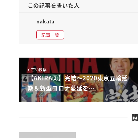
できるのであればどうか
この記事を書いた人
まず非常に体調が良くなるそれだけじゃないんで
今最も大事なんですなぜかそれはそう
nakata
免疫力に関わるからです
記事一覧
強いウイルスがあるそれがまん延しているそれが
ね
オイル酢を
体の中に入れてしまったとしても発症しない人も
古い投稿
重症化しない人と抽象化してしまう人はたまた死
【AKIRA②】完結〜2020東京五輪延
はひとえにですね
期＆新型コロナ蔓延を…
これ免疫力
ここが大きく関わってるんですねだから基礎疾患
やはりご高齢の方が非常に危ないと言われている
若くてさらに名義力がある若くなくてもですよ
免疫力がしっかり合えばちんぐりというのはウイ
この免疫という