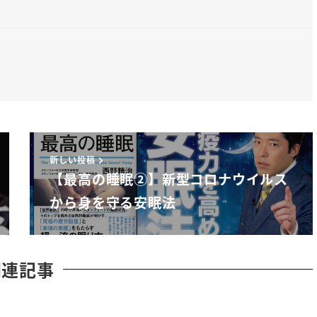
す
世界人類脅かしているそんな中でです
しくは発症したけど
新しい投稿
亡してしまう人がいるのは何故かそこ
【最高の睡眠②】新型コロナウイルス
から身を守る安眠法
がある人とか
のもやはりですね
関連記事
ルスに対する盾を持っているんですよ