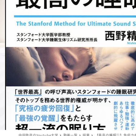
中田敦彦のYoutube大学
動画一覧
授業
【最高の睡眠①】免疫力