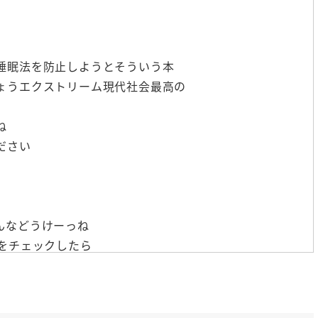
睡眠法を防止しようとそういう本
ょうエクストリーム現代社会最高の
ね
ださい
んなどうけーっね
をチェックしたら
とかね寝て起きたんですけどだるい
います
んですよねそんな中で最高の睡眠が