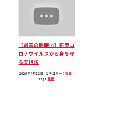
人類がもつ3年代の暴挙これをコントロールして
次になんですですから眠れてないということは
た体
小さいもしくはた手がないという状態なんですよ
ですからこの最高のスイングをするかしないかと
【最高の睡眠②】新型コ
いうレベルではなく今まさに死活問題
ロナウイルスから身を守
今正産期くべて授業ではないでしょうかちょっと
る安眠法
睡眠のことわかるのかそう思いの方いると思いま
今回ご安心ください
2020年4月12日
カテゴリー：
授業
スタンフォード式
tags:
睡眠
最高の睡眠ですありがとうございます
スタンフォード式最高のすぐにこの本など30万
ヒットしているそれぐらい多くの人が悩んでる
いや今だから悩んでるわけじゃないのかもしれな
んですね
実なんと日本で平安時代にですね