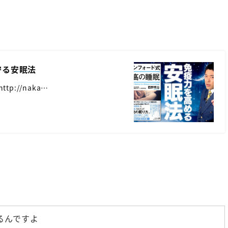
守る安眠法
http://naka…
るんですよ