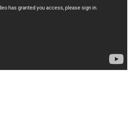
がいい人の小さな習慣①】
【50歳から花開く人、50歳で
係の悩みを毎日の習慣で解
①】50歳で「遊ぶように生きる
決！
今やるべき事とは？