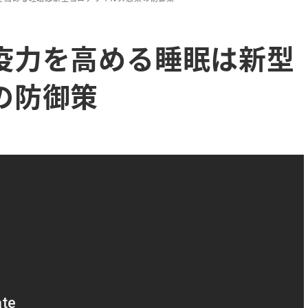
疫力を高める睡眠は新型
の防御策