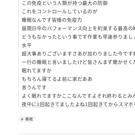
この免疫という人類が持つ最大の防御
これをコントロールしているのが
睡眠なんです皆様の免疫力
昼間日中のパフォーマンス向上を約束する最高の
どうもなかったという事です作業も早速参りまし
水平
超大事ありございますさあが加わりました今です
一行の睡眠と言いましたけど皆さんまず聞かせく
眠れてますか
もちろん寝てるよ前に家だああ
言うんです
よく眠れてますかここなんですよそれ終わるとみ
夜中に1回起きてましたよね1回起きてからスマホ
2時間眠れてませんとかねなかなか寝付けません
睡眠
ですとか皆の声聞こえておりますありがとうござ
に関して自信がないそういう形に長に多いと思う