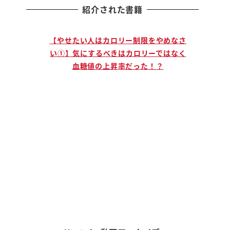
紹介された書籍
止まる人
【やせたい人はカロリー制限をやめなさ
【説
」ために
い①】気にするべきはカロリーではなく
手に
血糖値の上昇率だった！？