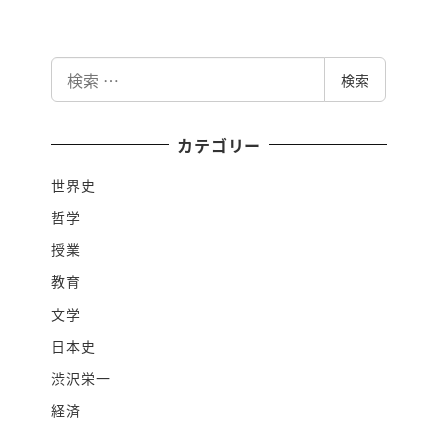
検
検索
索
カテゴリー
世界史
哲学
授業
教育
文学
日本史
渋沢栄一
経済