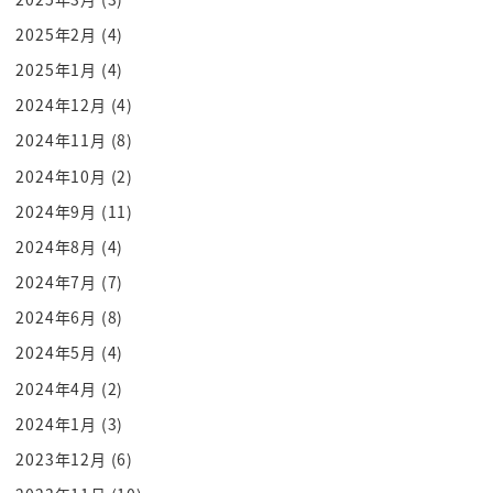
きましたよほら南部坂江戸時代初期に南部家
2025年2月
(4)
中屋敷があったためといい忠臣蔵で有名である
2025年1月
(4)
後険しいため南部坂とも書いたと
2024年12月
(4)
忠臣蔵で有名な坂だと
2024年11月
(8)
どこで飯降かねぇ
ね騎士小料理屋さんですよ
2024年10月
(2)
メキシカンステーキだ
2024年9月
(11)
[笑い]
2024年8月
(4)
悪くないけどねぇ
2024年7月
(7)
ああここは
2024年6月
(8)
なんかオ s そうなしゃもじ置いてあるけど支度中だ
2024年5月
(4)
自在型もあるの会
2024年4月
(2)
支度中だね
9ねー
2024年1月
(3)
焼き鳥屋さんも力5タモリ方
2023年12月
(6)
当面の間18時からか