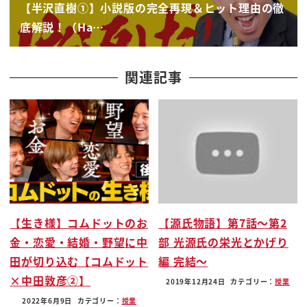
【半沢直樹①】小説版の完全再現＆ヒット理由の徹
でもこのねードアの前にねあったんですよ
底解説！（Ha…
なくなってるかなぁアルカナきた
ほらここ
数回収亭跡
関連記事
これですよ
すごい
忘れてないでしょ
俺それでね勝海舟調べてねー
こんな近所の勝海舟住んでたんだってすごいですね
これは引っ越してきてここ住んでた
甲賀でしょうほらここに書いてあるん
【生き様】コムドットのお
【源氏物語】第7話〜第2
この中は幕末から明治にかけて驀進として活躍した
金・恋愛・結婚・野望に中
部 光源氏の栄光とかげり
勝海舟が安政6年から明治元年まで
田が切り込む【コムドット
編 完結〜
済んだ9席であるね
×中田敦彦②】
修正赤坂の地を愛し3カ所に住んだが当初居住中の
2019年12月24日
カテゴリー：
授業
10年間が最も華々しく活躍した
2022年6月9日
カテゴリー：
授業