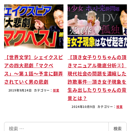
時期にあたる
改修は号でなは嘉邦だった通称倫太郎である
国語文久2年改修を視察しようとして訪れたキュート
粗飯
坂本龍馬らに世界情勢を磨いて決意を返さず逆に熱
心な者からさんに育て
明治維新への流れに重要な転機を与えることになっ
【世界文学】シェイクスピ
【頂き女子りりちゃんの頂
たらもこの場所である
アの四大悲劇「マクベ
きマニュアル徹底分析②】
改修をですねでっかい殺そうとしてたんですね
ス」〜第１話〜予言に翻弄
現代社会の問題を濃縮した
こえーる龍馬はですね
されていく男の悲劇
詐欺事件…頂き女子現象を
この場所にですね龍馬が来てですね返しを殺そうと
生み出したりりちゃんの背
2019年9月24日
カテゴリー：
授業
したら行け
景とは？
変え汁がお前は世界を見ろということを磨いてです
2024年10月9日
カテゴリー：
授業
ね
分かったと勉強不足だったということで熱心な
検
門下生になったと
検索