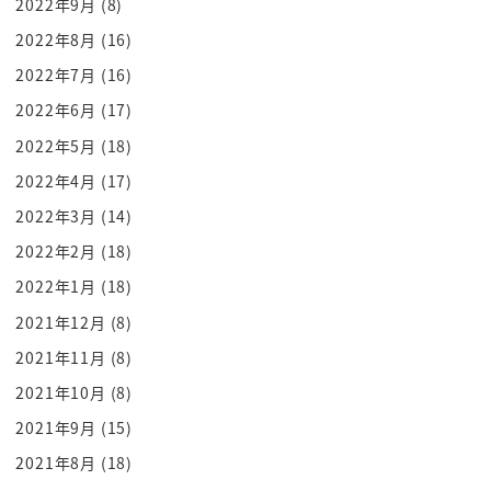
2022年9月
(8)
あーあございましたあれじゃいますはい
2022年8月
(16)
ぷちますはぁ
2022年7月
(16)
あと見るはい私びっ
2022年6月
(17)
あーとーぐにゃんです
アグラスとビンビンでもらっていいですか
2022年5月
(18)
れますちゃいますアヌシーですあるしたいと思いま
2022年4月
(17)
す
2022年3月
(14)
メニューはお任せという話ん
2022年2月
(18)
あります
2022年1月
(18)
いただきます
2021年12月
(8)
うばめこちらないですがことも ok です
2021年11月
(8)
金鮭ください
を愛しています
2021年10月
(8)
気持ちだけをいただきますん
2021年9月
(15)
すーっ
2021年8月
(18)
と授業やってみましょうかね a