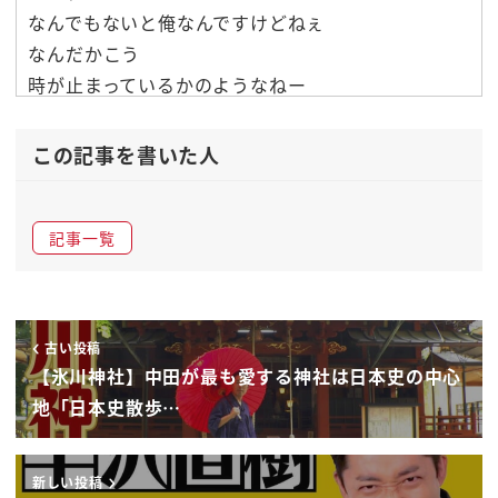
なんでもないと俺なんですけどねぇ
なんだかこう
時が止まっているかのようなねー
ここがすごい好きでしたね僕は
ちょうどヌメロンとか行った時だなあー
この記事を書いた人
ヌメロンプレッシャーでねー
本当にっ
記事一覧
アスリートだと思って頑張りさん微妙なんでしょ
絶対王者えっ
絶対王者ね
その先ネバーがあったんですよそのバーの音前にね
古い投稿
あるんですよ
【氷川神社】中田が最も愛する神社は日本史の中心
あーも行ってないなこの場
地「日本史散歩…
かっこいいわーだったんだよここが
俺海
新しい投稿
グラスとこウイスキーがちょっとを得ておるの