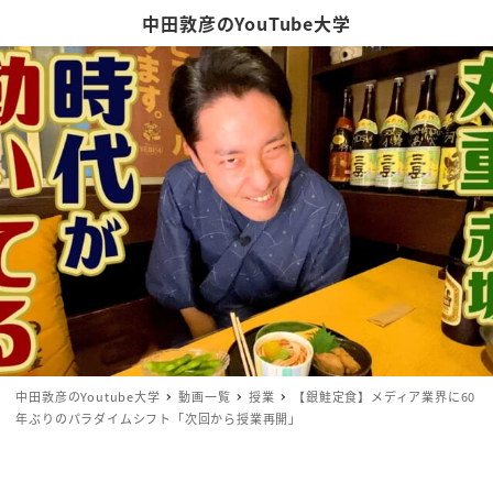
中田敦彦のYouTube大学
中田敦彦のYoutube大学
動画一覧
授業
【銀鮭定食】メディア業界に60
年ぶりのパラダイムシフト「次回から授業再開」