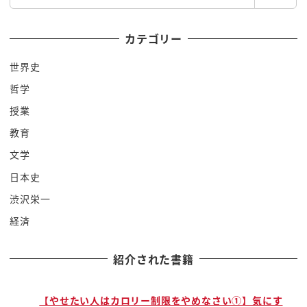
索
面白いですねー
ここなんですよ
カテゴリー
過去のだからもうここは場所好きでね俺
世界史
近所だから
哲学
でサッカーがって
えっと多分その竜馬像があるところがありますね
授業
行ってみよ
教育
竜馬像を見に行こおいっ
文学
殺しに来た龍馬頃シェ龍馬見に行きましょう
日本史
だからん
渋沢栄一
あったあった
経済
あれだ
だいぶしっかりめにあるねえ
紹介された書籍
そこで子ども児童館中高生プラザという
そのはキーね
ほらリッターでしょ
で
【やせたい人はカロリー制限をやめなさい①】気にす