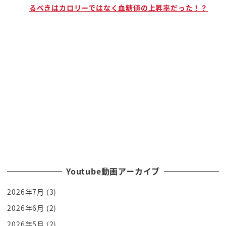
るべきはカロリーではなく血糖値の上昇率だった！？
しっかりいるんですよ
ほら
勝海舟作戻るようなの色が指定ぞ
すごいここねー
回収
増やす育てて龍馬が立ってて
日本の未来を見ているという
いいですね師弟の絆
面白いですよね殺しに来たっていうのがねハッハッ
ちなみにそそこの差がずっと下がると思う cbs です
からね
じゃあなるほどああ
Youtube動画アーカイブ
よくここを通って tbs 言ってました歩いていた
2026年7月
(3)
チャリで行ってだかな a
シャリでこっからシャーってって tbs 位
2026年6月
(2)
チャリ通勤のチャリ続けあの地下中までチャリ入っ
2026年5月
(2)