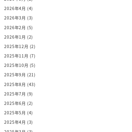
てね
2026年4月
(4)
ハァハァそこまでそうあのう
2026年3月
(3)
トシちゃんのポルシェの隣にちゃんと待ってました
2026年2月
(5)
から
2026年1月
(2)
はっはっは
2025年12月
(2)
としては真っ赤なポルシェできてないぱっくいーん
or を止めてっ
2025年11月
(7)
よろしくな
2025年10月
(5)
スーパースターですねっ
2025年9月
(21)
ここの坂がね確か赤穂浪士と関わりのある魚んです
2025年8月
(43)
よ
2025年7月
(9)
この南部坂は確かねタモリさんの坂道の方にも出て
2025年6月
(2)
くるんだよねー
a
2025年5月
(4)
あのタモリさんの本が好きでねー
2025年4月
(3)
さあここに書いてあるはずだ俺の記憶が確かならば
2025年3月
(3)