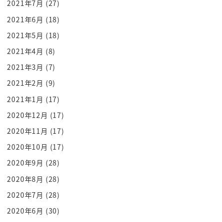
2021年7月
(27)
あるかシリコンバレーで言っていないか老境は
2021年6月
(18)
8番パー4 banksy か
2021年5月
(18)
そっからなんだかんだでロックマンやってんだな
あります
2021年4月
(8)
したありがとうございます2枝豆が
2021年3月
(7)
rest パートナーでしょ
2021年2月
(9)
最後はを任せる意外と今まで見なかったん
2021年1月
(17)
in fashion からいるで r 団されますどんな雑誌ねー
2020年12月
(17)
一番長い品ぽいんじゃないですか
2020年11月
(17)
完璧なスタイルでしょうねやっぱはペット者パネル
2020年10月
(17)
様でしょ
あっん
2020年9月
(28)
いやいい店ですねね
2020年8月
(28)
って聞いたんですよ
2020年7月
(28)
本的なスタイルですけど
2020年6月
(30)
赤坂に始まり赤沢で終わりましたねべきでしたねー