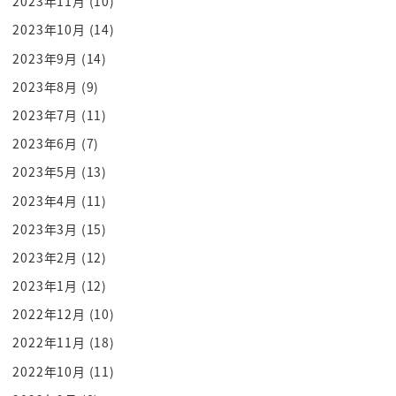
2023年11月
(10)
なんか美味しいもの食べさせてくれたりするまだ今
2023年10月
(14)
あぁそっか忙しいのウソされてた
2023年9月
(14)
湘南だ
2023年8月
(9)
いいの優しい
9エザリアマーマルジウさんがお安いですよさ
2023年7月
(11)
9位だぞまるじゅうさんはなに屋さんなんですか
2023年6月
(7)
居酒屋さーんっ
2023年5月
(13)
慌てるあいいの入れてくれるの
2023年4月
(11)
おい
2023年3月
(15)
居酒屋さんまる13ランチ終わってるけど入れてくれ
2023年2月
(12)
るってああ
2023年1月
(12)
ありがたいねぇ
すいませんよ邪魔します
2022年12月
(10)
ありがたいああいう子ちゃんとかと思った
2022年11月
(18)
開かなかった散歩ですよねっ
2022年10月
(11)
おまかせ料理は射精金髪技術のピザ