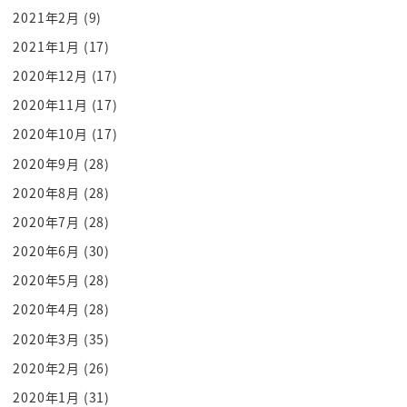
がないので 仕事に行けないわというママ
2021年2月
(9)
さんたちが減った その分今度
2021年1月
(17)
は小１の壁になってまして ホーム
2020年12月
(17)
ページにも書いてました小１の壁って何ですか
2020年11月
(17)
小学校に行く際にですね 今度
2020年10月
(17)
は保育園に預けた時代と時期
と違って 子供 小学校1年生の子が
2020年9月
(28)
お父さんお母さんが先に出勤した後
2020年8月
(28)
自分が行かなくちゃいけないというような
2020年7月
(28)
朝の問題と それから放課後の問題と
2020年6月
(30)
居場所ですね 子供で こないだもね 八王子で
2020年5月
(28)
ちょっと見てきたんですけども 地域の方々
2020年4月
(28)
と連携しながら校庭を早めに開けるという
2020年3月
(35)
のをママさんたちが順番にやって 校庭を早め
に開ける そうすると子供が早めに学校
2020年2月
(26)
に行ける で遊んでる 確かに それから
2020年1月
(31)