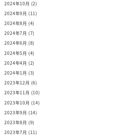
分母といみじくもおっしゃったわけです
2024年10月
(2)
けれども やっぱり母を守るっていうのを力
2024年9月
(11)
入れないといけないので 若い頃からの
2024年8月
(4)
プレコンセプションケア それから不妊治療
2024年7月
(7)
そしてまた最近はあの無痛分娩にもですね
2024年6月
(8)
卵子凍結もあの調査っていう形で入れ
2024年5月
(4)
ました そして卵子凍結から今度は無痛
2024年4月
(2)
分娩ということで 進めていこうと思っ
てます 無痛分娩は今ものすごく求められて
2024年1月
(3)
ますよね 都庁の女性職員に聞いても
2023年12月
(6)
いやあ 無痛分娩にしてほしいと そうですよね
2023年11月
(10)
最初の初産の時のあの痛さはもう
2023年10月
(14)
2度と嫌だという職員結構いるんです
2023年9月
(14)
しかも世界的にはもうかなり そうです
2023年8月
(9)
ね 進んでるんですよね アメリカとか
フランスは7割8割は無痛分娩ですね
2023年7月
(11)