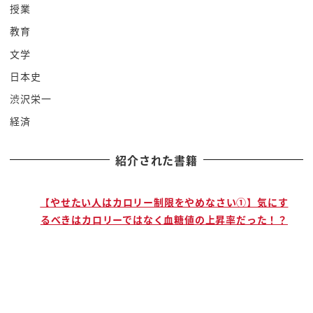
関係して税金だったら財務省っていう風に
授業
ね みんながこう
教育
担当はしてるけれども どこが主体なのか
文学
が明確じゃないわけですね 難しいん
日本史
ですね というので89年に
渋沢栄一
1.5７ショックが起こってから 今に
経済
至るまで ショックがずっと続いてたら もう
当たり前になってぬるま湯でゆでガエルに
紹介された書籍
なってるっていう典型じゃないですかね
なるほど そこで私は今回０１８
サポートを打ち出すとともに その次の
で
【やせたい人はカロリー制限をやめなさい①】気にす
るべきはカロリーではなく血糖値の上昇率だった！？
ショックは所得の撤廃をしたんですね
例えば文京区など結構リッチな方が住ん
でおられるところなんですけど
910万円 ペアで
カップルで働いて