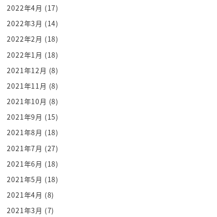
のもありますね
2022年4月
(17)
ですから本当にシームレスは子供の
2022年3月
(14)
年齢だけでなくて 社会が中で総合的に
2022年2月
(18)
サポートしていくという そういう構えが
2022年1月
(18)
必要なんだろうと思うんですね そうか給与とか
2021年12月
(8)
年齢とかそういうものの区切りをなくすの
2021年11月
(8)
がシームレスとことですね そうそこら辺に
関して無償化をやり で待機児童ゼロ これに
2021年10月
(8)
関してもかなり結果が出たっていう話です
2021年9月
(15)
よね そうですね 市区町村とも連携し
2021年8月
(18)
ながらやった結果 8500人当時1番最初
2021年7月
(27)
の2016年の時点でいた待機児童が 今
2021年6月
(18)
200何人か ちょっと増えるのかなという
2021年5月
(18)
ので 大体もうマッチングはできるように
なったということなんですね ですから
2021年4月
(8)
待機児童で子供を預けるところ
2021年3月
(7)