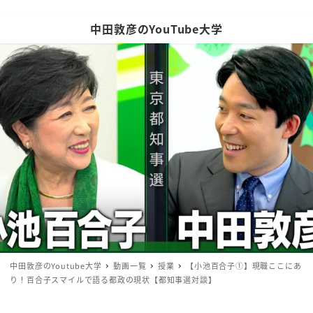
中田敦彦のYouTube大学
中田敦彦のYoutube大学
動画一覧
授業
【小池百合子①】現職ここにあ
り！百合子スマイルで語る都政の現状【都知事選対談】