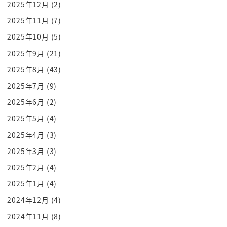
2025年12月
(2)
東京都としてできることをやっていこうと
いうことです それから東京は
2025年11月
(7)
合計特殊出生率が1を切って0.99に
2025年10月
(5)
なったという話なんですが これ首都圏全体
2025年9月
(21)
で見ますと 子供が生まれて そして子育ての
2025年8月
(43)
時に 中には
2025年7月
(9)
近隣の県に移られる方 そしてまた
2025年6月
(2)
コミュートで通勤通学される方 全体で見
ていきますと 人口って言いましょうか
2025年5月
(4)
それについてはですね あのかなりのいい
2025年4月
(3)
方向に行ってるんだろうと思うらしいですね
2025年3月
(3)
あの数字だけ見るとあれですけど 東京都
2025年2月
(4)
分母で若い女性が非常に他県から入って
2025年1月
(4)
くるからこそ あの数字になってて出生数自体
2024年12月
(4)
で言うと かなりいい結果を出してるんですね そ
2024年11月
(8)
の