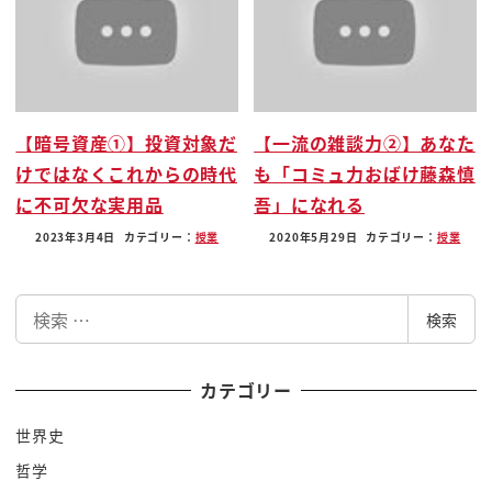
カタログから選ぶっていうこの方式を 国が
今横引きしてやっていると ですから
いろんな例を東京都の方で作って
それが国の制度に広がっていくという
そういう流れがありますね
【暗号資産①】投資対象だ
【一流の雑談力②】あなた
じゃあむしろ国に対してリードして
けではなくこれからの時代
も「コミュ力おばけ藤森慎
いく 私もちろん国会議員だったので
に不可欠な実用品
吾」になれる
そればっかり その部分やってたん
2023年3月4日
カテゴリー：
授業
2020年5月29日
カテゴリー：
授業
ですが いつまでやっても埒が明かない
埒があかなかったんですか 省庁がいっぱい
検
ありすぎて みんな例えば内閣府
検索
索
子育て云々とかですね 厚労省でも
その男女共同なんとかとか これはそうか
カテゴリー
内閣府か 重複してるエリアの部署が多い
世界史
ですか 経産省が言ってみれば
哲学
雇用の 雇用労働省か とにかくみんな