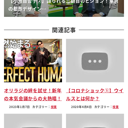
【小池百合子②】語られる三期目のビジョン！東京
思います 街中に来ますと 百合子って
の都市デザイン…
言われるのは大体若い人たちから あそうな
んですか 呼び捨てなんですか 呼び捨てなん
ですよ 子供にまで ちっちゃい子供に あ
関連記事
百合子だって じゃあそれぐらい愛されてるん
ですね 喜ばれていると思います なるほど
018サポートは0歳から18歳まで
要はこのコンセプトは切れ目がな
いっていうことですね 切れ目がない 年齢
のですか 年齢の切れ目 18歳 18歳今
成人ですから そこまでずっと社会 東京都
オリラジの絆を試せ！新年
【コロナショック①】ウイ
がサポートしてますよ という
の本気会議からの大熱唱！
ルスとは何か？
メッセージが毎月送られると 支援して
ますよですね 金額が送られるんですね それから
2023年1月7日
カテゴリー：
授業
2020年4月4日
カテゴリー：
授業
出産の際の
お祝いとかですね これも5万円