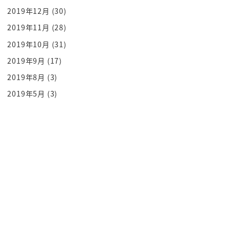
放課後は放課後でお勉強するお部屋が
2019年12月
(30)
あったり 遊んだりする子がいたりして
2019年11月
(28)
学校が1つの子育ての場になってると
2019年10月
(31)
地域の人たちがちゃんとそれをサポートして
2019年9月
(17)
おられるっていうのは素晴らしい例だと
思う そこで何ができるかっていうのを
2019年8月
(3)
しっかり考えたいと思います もう本当
2019年5月
(3)
に小池さん 女性の子育て 女性だけ
じゃないですけども 男性の育休取得率その
辺りも含めて 子育てっていうところに
やっぱりすごく注視してますよね
やっぱり多くの女性は 自分の子供欲しいと
思っていて いついい人が来るのかな
現れるのかな いつ結婚しようかなって言っ
てる時間経って そして
出産にするには もう too