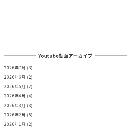
おられる方はクリアしてしまうと
サポートの対象に一気にならなくなるん
ですね 所得制限ですね 所得制限で
所得制限を色んな分野でも やはり子育て教育に
ついては今撤廃をしてきました でこれは
かなりいろんな方々に ああようやく私たちに
も目を転じてくれたのね もちろんあの低
Youtube動画アーカイブ
所得の方々にはこれまでもケアをして
2026年7月
(3)
まいりましたけれども 子供と教育について
は東京都ではお金がかからないという方針
2026年6月
(2)
のもとでいきたいと思ってます すごいですよね
2026年5月
(2)
保育も高校授業も無償化に向かって
2026年4月
(4)
いくっていうね 達成してしまう ずっとだ
2026年3月
(3)
からシームレスってことですよ 切れ目がな
2026年2月
(5)
いってことですね ものすごい他県
2026年1月
(2)
も嫉妬するほどの手厚さ そうですね