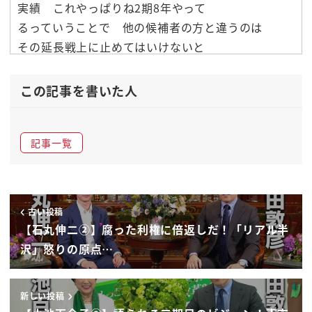
実績 これやっぱりね2期8年やって
るっていうことで 他の候補者の方と違うのは
その延長戦上に止めてはいけないと
いうことで 3.0の公約があるところだと
思うんですよ なのでまずは公約につがる
この記事を書いた人
実績の方をお伺いしたいなと思いまして
はい やっぱり小池さんといえば子育支援
記事一覧
女性活躍 この辺りかなり力入れ
てらっしゃったと思うんですけども 実績の
中でご自身が1番PRしておきたいとこと
伝えておきたいところってありますか
古い投稿
そうですね やはり今チルドレンファースト
【石丸伸二②】腐った利権に倍返しだ！「リアル半
の様々なメニューがですね
沢」怒りの原点…
大変子育て中の方々 そしてまたこれ
から結婚して子育てしたいわという方々に
新しい投稿
は励みになったり希望になってるかなと