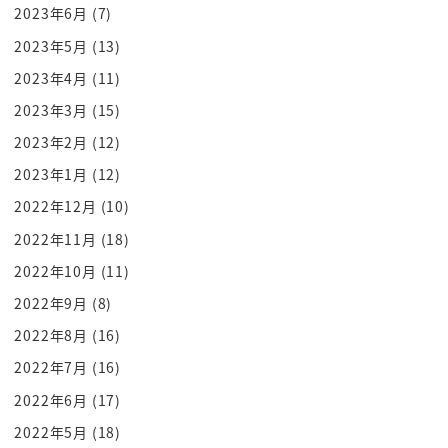
シンガポールでも無痛分娩が主流らしいんですよね
2023年6月
(7)
問題はお金がその分加算されて 高い
2023年5月
(13)
ということと 普通の出産と比べて 国の
2023年4月
(11)
方も出産費用も保険でみようっていう
2023年3月
(15)
ような勉強を始めたようなんです
2023年2月
(12)
けど 保険対象にするかしないか
2023年1月
(12)
保険の話にするのか もしくはそれ
を別の形で助成するのかとか これから見
2022年12月
(10)
ていきたいと思います 検討が始まってるんですね
2022年11月
(18)
でも課題は麻酔医が足りない 数が足りない
2022年10月
(11)
だからどこの病院でも産婦人科できると
2022年9月
(8)
いうわけではない この人材をっていうのは
2022年8月
(16)
結構時間かかるんですかね そうですね
2022年7月
(16)
麻酔という 特に産科も何かがあった時の責任など
2022年6月
(17)
も問われることも
多いというので 人材が減ってるという
2022年5月
(18)