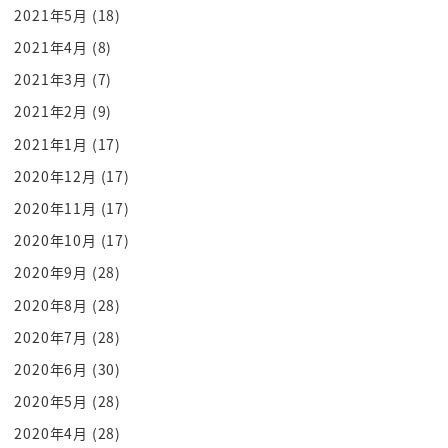
2021年5月
(18)
いうのが めちゃくちゃ弱かったよって話なん
です すごい弱い立場だった 何か まずですね
2021年4月
(8)
大統領戦 勝ったものの僅差だったんです
2021年3月
(7)
よ 大統領自体も 僅差で勝った上でなんと
2021年2月
(9)
与党の議席に関しては 野党の方が多かっ
2021年1月
(17)
たっていうんですよ これがね 議員内閣制の
2020年12月
(17)
日本が少し納得いかないとこですよね
2020年11月
(17)
議員内閣制においては 基本的に最大の
2020年10月
(17)
与党のところから出ますよね うん ただ
今回の石破さんに関しては 与党が
2020年9月
(28)
出した総理大臣でしたけども その後与党
2020年8月
(28)
の総選挙でだいぶ弱まりましたよね で過半
2020年7月
(28)
数は取れてないんです
2020年6月
(30)
よ はい ただねこのユンソンニョル大統領は
2020年5月
(28)
スタートからそうなんです スタートから
2020年4月
(28)
野党が過半数取ってて 弱々しい発足だった