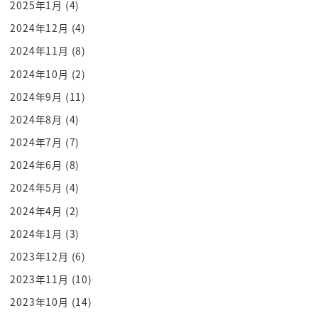
2025年1月
(4)
た 発令から6時間後に解除された なんです
2024年12月
(4)
か
2024年11月
(8)
これ？ 余計わからないですね なぜ野党の存在
が国家の存亡の危機の 反国家勢力なのかも
2024年10月
(2)
分からなければ それが急にですね うん 国会
2024年9月
(11)
でですね 解除しましょう はい
2024年8月
(4)
賛成 じゃあ解除してください 解除し
2024年7月
(7)
ます ちなみにですよ この国会にです
2024年6月
(8)
ね 戒厳軍も突入したんですよ 戒厳軍って何
2024年5月
(4)
ですか 要するに戒厳令によって権力を与え
2024年4月
(2)
られた軍がですね 国会にですね 突入してっ
たんですね すごい映像が残ってるんです 今
2024年1月
(3)
スマホの時代ですからみんな撮ってますね
2023年12月
(6)
それでですね すごいですよ もうこんなもう
2023年11月
(10)
特殊部隊 軍服を着たですね 部隊がですね
2023年10月
(14)
国会の塀を乗り越えて 入ろうとしてる