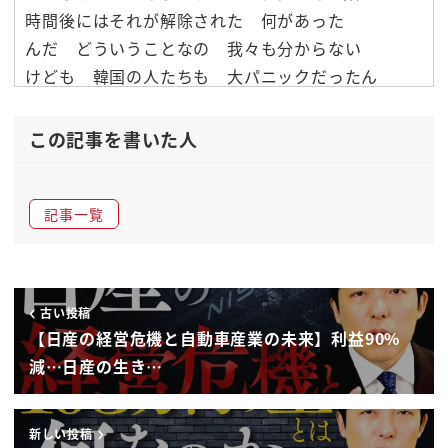
時間後にはそれが解除された 何があった
んだ どういうことなの 我々も分からない
けども 韓国の人たちも 大パニックだったん
ですよ 何が起きてるの どうなってんの 誰の
せいなの それが数日だって少しずつ事態が
この記事を書いた人
明らかになってきた そこには驚くべき理由
があったんですね そしてこの事態を受けて
記事一覧
ですね 今後どうなっていくのか これはです
ね 韓国のお隣のこの日本 これはですね 知っ
ておかなければいけないわけですね 日韓
関係は果たしてどうなるのか 韓国の未来は
古い投稿
これからどうなるのか 韓国とアメリカの
【日産の経営危機と自動車産業の未来】利益90%
関係はどうなるのか これちょっと注目で
減…日産の生き…
ございます そして韓国の今が見つめること
ができましたらですね 日本の今と比較する
新しい投稿
こともできるんですね 日本でもこんな