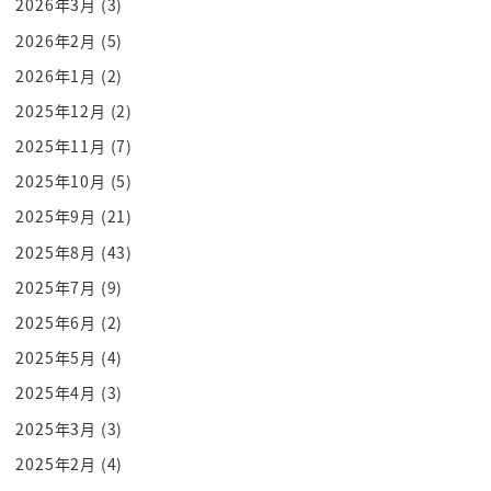
2026年3月
(3)
が野党がですね 自分にとっては国家の存亡
2026年2月
(5)
なんだというですね 考えに至ってしまっ
2026年1月
(2)
たっていうんですよ ええ？
2025年12月
(2)
と これがよくわからないんですよね これ
後ほどしっかりと説明させていただきます
2025年11月
(7)
ですがそれがどうなったのかを先に説明
2025年10月
(5)
させてください そんな戒厳令を発令し
2025年9月
(21)
まして 22時でございます ええ？とみんな
2025年8月
(43)
びっくりしてですね 国会議員すごいですね
2025年7月
(9)
その2時間後の午前ですよ 真夜中午前0
2025年6月
(2)
時に国会に緊急で集まって 全員でですね
よしこの緊急決議を取ろうと うん この
2025年5月
(4)
大統領が急に発令した戒厳令を解除し
2025年4月
(3)
ようって言ってですね 賛成賛成賛成 賛成
2025年3月
(3)
多数ということで可決されて その4時間後
2025年2月
(4)
に解除されまし