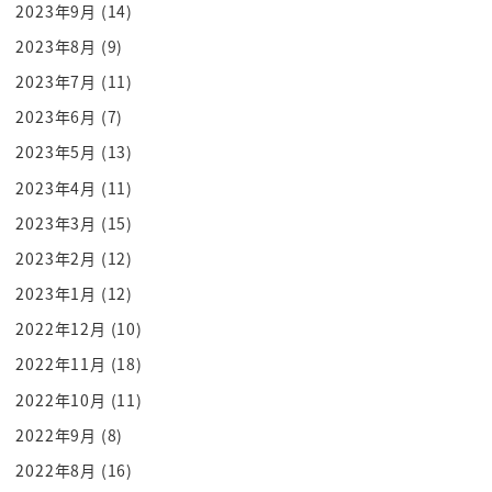
2023年9月
(14)
ところですね 一市民がですね やめろよ
2023年8月
(9)
そんなのやめろよ とか言って一市民もすご
勇気よね 私だったらできない この軍こんな部隊
2023年7月
(11)
のですね こんなのとこにこんな行くって
2023年6月
(7)
すごい でもね韓国の人もすごいわけですよ
2023年5月
(13)
民主主義を脅かすな 戒厳令を発動して
2023年4月
(11)
国会に軍 そんなことさせてたまるかとか
2023年3月
(15)
言って そんな大騒動やってるんです
2023年2月
(12)
よ 兵士何人突入したか なんと280人も
2023年1月
(12)
入ったっていうんですよ ところがこの
280人
2022年12月
(10)
は武器 実弾 装填してなかったっていうん
2022年11月
(18)
ですよ 不思議に不思議が重なりますよね 謎
2022年10月
(11)
に謎が重なりますよね 実はこの作戦のその
2022年9月
(8)
隊長がですね 実弾を込めるなと 絶対に
2022年8月
(16)
実弾を持っていくなって 言ってたらしい