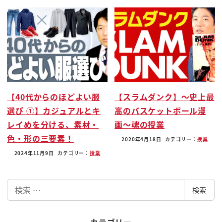
けども これですね 一時的に軍 軍隊に権力を
集中させる それ以外の活動を停止するって
いうことなんですね なのでもうこれは非常
事態なので 国民の権利であるとか 野党で
あるとか そういったものがわあわあわあと
いうの1回ピタっと抑えて 軍隊が今言う
ことを聞いてくれって言ったら 言うこと
【40代からのほどよい服
【スラムダンク】〜史上最
聞いてくれって そうじゃないと危ない
選び ①】カジュアルとキ
高のバスケットボール漫
からっていうことなんですよね 軍に権力を
レイめを分ける、素材・
画〜魂の授業
集中させて 国民や野党の権限を一気にです
色・形の三要素！
2020年4月18日
カテゴリー：
授業
ね 拘束するね 停止する そういうですね
2024年11月9日
カテゴリー：
授業
強い 命令なんですね はいこの強い命令
おいそれと出ないわけですよ いつぶりか なん
検
と44年ぶりだっていうんですよね ええ
検索
索
1980年 まだですね 韓国は軍事独裁政権
が国を仕切っていたという時代があった