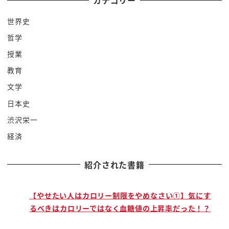
カテゴリー
んですね 韓国が民主政治 軍人さんじゃ
世界史
なくて 文民統制で行こうねと 軍につい
哲学
てない人が 政治を収めようねってなって
から まだ37年なんですよ なのでそれより
授業
も前の44年前 軍事独裁政権の時にまだ
教育
こうね 血生臭いと言いますか 火薬の匂い
文学
がすると言いますか そういった頃に発令され
日本史
ていた戒厳令が なんと今この時代にという
渋沢栄一
のが衝撃だったわけでございます 一体何が
経済
起きてるの 韓国といえばあの北朝鮮とね
国境を接しておりますし 北朝鮮とは正式に
紹介された書籍
はですね 停戦中であるということなので
かなりね徴兵令があったりとか 日本とは
違う状況になるってことはご理解いだい
で
【やせたい人はカロリー制限をやめなさい①】気にす
るべきはカロリーではなく血糖値の上昇率だった！？
てるかもしれませんけれども 北朝鮮が
動いたわけではないんですよ