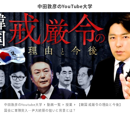
中田敦彦のYouTube大学
中田敦彦のYoutube大学
動画一覧
授業
【韓国 戒厳令の理由と今後】
国会に軍隊突入…尹大統領の狙いと背景とは？