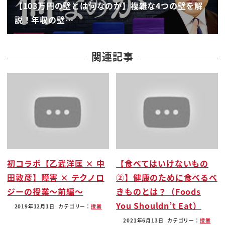
【103万円の壁とは何なのか】複雑な4つの壁を解
ことって起きるの 起きないの そういうこと
説！年収の壁…
も分かるようになります ニュースを聞い
てるだけだと事実が見えてくるだけ でも
その事実の裏の理由が分かればですね
関連記事
しっかりと体にニュースが染み込んでくる
是非授業を最後までご覧いただければ
と思います 韓国戒厳令 それは12月3日に
起きたんですね ユン・ソンニョル大統領がですね
急遽として発令したわけです それはもう夜
の22時ね 夜10時ですよ 戒厳令宣布と
いうことなんですね 先ほども言いました
初コラボ【乙武洋匡 × 中
【食べてはいけないもの
この戒厳令というのは滅多に出るものでは
田敦彦】障害 × テクノロ
②】健康のために食べるべ
ないんですよね この戒厳令という意味自体
ジーの授業〜前編〜
きものとは？（Foods
がですねえ 戦術中もしくはそれに類する
You Shouldn’t Eat）
非常事態の時にのみ発令される そして発令
2019年12月1日
カテゴリー：
授業
されるとどうなるのっていうことなんです
2021年6月13日
カテゴリー：
授業