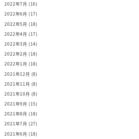
2022年7月
(16)
ですよ そうこの戒厳軍
2022年6月
(17)
も 何が起きてるのか よく分かってなかった
らしい 国会で急にひっくり返されちゃったこと
2022年5月
(18)
軍が実弾を装填してなかったこと
2022年4月
(17)
このことからもですね 大統領が緻密に色々周りを
2022年3月
(14)
固めてって 起こしたことではなく 味方が
2022年2月
(18)
少ない中で 急遽発令したという風な状況が
2022年1月
(18)
浮かび上がってくるんですよ 戒厳軍も1枚
2021年12月
(8)
岩じゃなかった 国会もしっかり抑えてる
2021年11月
(8)
わけじゃなかった さあこれがですね この
大統領が戒厳令を発令した背景とも関わっ
2021年10月
(8)
てきます ここからミステリーの謎解いて
2021年9月
(15)
いきましょう なぜこんなわけのわからない
2021年8月
(18)
ことをやったのか まず第1の背景として
2021年7月
(27)
ですね このユンソンニョル大統領 及びこの
2021年6月
(18)
ユンソンニョル大統領を掲げるですね 与党と