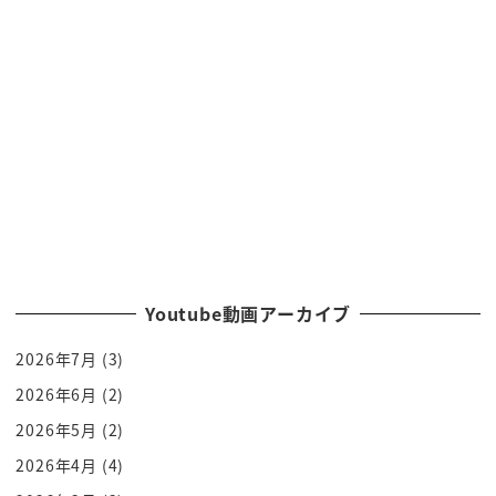
何だったのか 戦争に類する非常事態って何
ですか 実はですね この韓国の大統領
ユン・ソンニョルさんがですね 言うにはですよ
野党
与党と野党ありますね 野党の存在が反国家
勢力として 国の政治を脅かしてるという
理由で戒厳令だったんですよ ええ？
と 野党の存在が国の政治を脅かしてるんだよ
これにわかには意味が分かりませんよね
それが民主主義の政治なんじゃないのと
Youtube動画アーカイブ
与党と野党で国会でバチバチやるのが 民主
2026年7月
(3)
主義でしょっていう風に思いますよ
ね ですがこれ後にですね 理由説明させて
2026年6月
(2)
いただきます もちろんね野党が武力行使し
2026年5月
(2)
てるとかクーデターを起こしてとか そういう
2026年4月
(4)
ことじゃないんですよ です