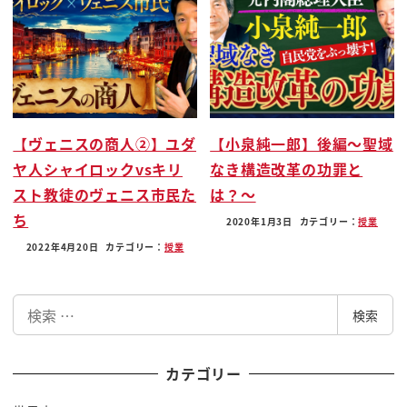
ね
さぁ行こうって言っちゃう夏ロス
ございましたんからあーはっはっは額のこれが無惨
との出会いになるわけですね
とんでもないときやですよ
あの鬼のラスボスでもこんな普通に家族と人間の生
【ヴェニスの商人②】ユダ
【小泉純一郎】後編〜聖域
活してるそんなことありますから
ヤ人シャイロックvsキリ
なき構造改革の功罪と
こそそろしーねー
スト教徒のヴェニス市民た
は？〜
そんな中ですねそのブーバーンぬーんっ
ち
2020年1月3日
カテゴリー：
授業
耳飾り同部長のある少年を殺すへそして首を持って
2022年4月20日
カテゴリー：
授業
きなさい
岩ですねはいかしこまりましたけどいいの乳お姉ら
検
れるわけですね
検索
索
そしてですねそのソニョてょね中に気づきと言われ
ますお前
カテゴリー
は私にあたる私には彼らは内容なんて鬼が現れです