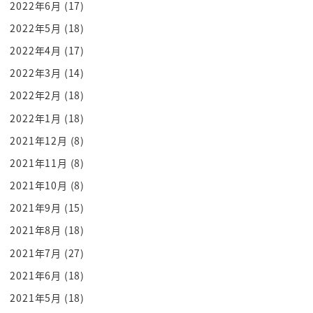
2022年6月
(17)
こちら二刀流でですねもうギザギザ見れば持ってと
にかくあのタッチ良い奴を倒す切手
2022年5月
(18)
ですねそういうですね
2022年4月
(17)
ワイルドボーイなんですがその悲しい過去がだんだ
2022年3月
(14)
ん明らかになってくるところ憎め
2022年2月
(18)
ないキャラクターですね
2022年1月
(18)
この前5犬を助っ人と思うんですね
2021年12月
(8)
初めて倒すのがもっと中に気づき本とかあるね
2021年11月
(8)
この中に気づきが悲しいんですよ体中に包み思って
るはずですね
2021年10月
(8)
用ポンプいう風なんでどういうバリエーションすご
2021年9月
(15)
いですね
2021年8月
(18)
手の奴もいらねもう smooth criminal もに食べて育
2021年7月
(27)
つ罪な奴もいる
2021年6月
(18)
んだというね
2021年5月
(18)
いろんな子がいるんですよ