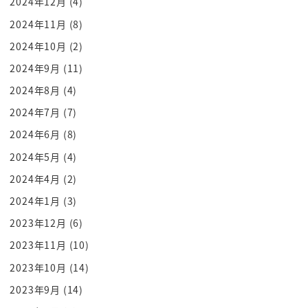
2024年12月
(4)
度は同期なんですねあの生き残って
2024年11月
(8)
生き残っていた恋
生き残っていて5人乗れちゃうんですね2人とにゃん
2024年10月
(2)
ですねそれはですねあの
2024年9月
(11)
全員つ樋之助って言うんですよねこの前5っていうの
2024年8月
(4)
ね面白いですねもう全員写って
2024年7月
(7)
報告問題キュっていきますけど全員ツっていうんで
2024年6月
(8)
すねもう普段臆病なんですよ
2024年5月
(4)
おいたんじろうをもう俺のこと守ってくれよ
2024年4月
(2)
持ってくれなきゃ嬉しいんじゃんだそれはいいんだ
から tipo よ俺何やったっ
2024年1月
(3)
いいんじゃないかなっていうめちゃくちゃ
2023年12月
(6)
ほうがいいキャラなんですけども実はですねものす
2023年11月
(10)
ごい夜明けすぎてうわーってパンッ
2023年10月
(14)
と気絶しちゃうんですよ戦闘中に戦闘中に気絶して
2023年9月
(14)
から強くなるということなの