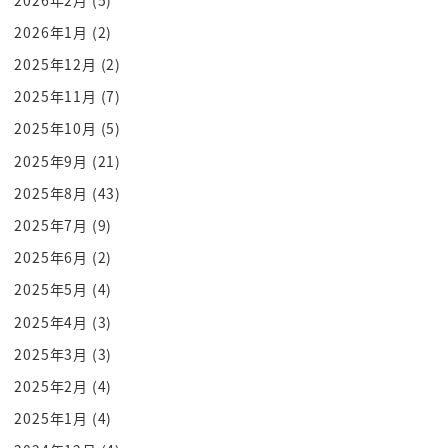
律子さん戻す方法
2026年1月
(2)
今調べておりますね
2025年12月
(2)
その強いを人は無残の血を大量に
を色濃くもらっているの強いんですなので
2025年11月
(7)
中に気付きそういう幹部の強い家を採取することが
2025年10月
(5)
できて研究ができれば
2025年9月
(21)
ねずこさんを元に戻すヒントが見つかるはずです
2025年8月
(43)
なあ
2025年7月
(9)
中に気づき後を採取する
2025年6月
(2)
あなたのミッションが始まりましたそうすれば妹戻
るんですね
2025年5月
(4)
わかりました妹といきますファッション化し30力尽
2025年4月
(3)
きずに気づき
2025年3月
(3)
中に気づきの保健所の犬がんばっいいいいなる業で
2025年2月
(4)
すね
2025年1月
(4)
すると道中ですねまた味方味方にも出るんですよ今