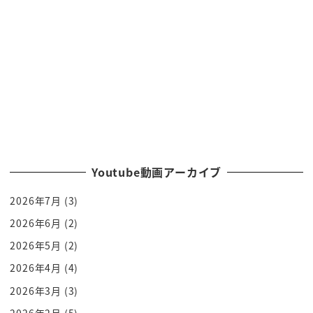
ね
無残を憎んでいるっていう今度こっち側のっていう
人が現れてこれは12機好きじゃ
ありません
弱すぎますからそして中に気づきは税
女の
なんかに数字が刻み込まれてもすごいキャロ
中に気づきは全部ですね
数字が刻み込まれて外厩に内閣時間後じゃありませ
Youtube動画アーカイブ
んと
2026年7月
(3)
ナンバーズじゃありませんうわそうなんだ言いなが
らですね
2026年6月
(2)
でも
2026年5月
(2)
その他マヨサンっていう音をねなんだけど人間の味
2026年4月
(4)
方してくれる人にあの
2026年3月
(3)
と知り合ってそこ2あの中略しましたけども
2026年2月
(5)