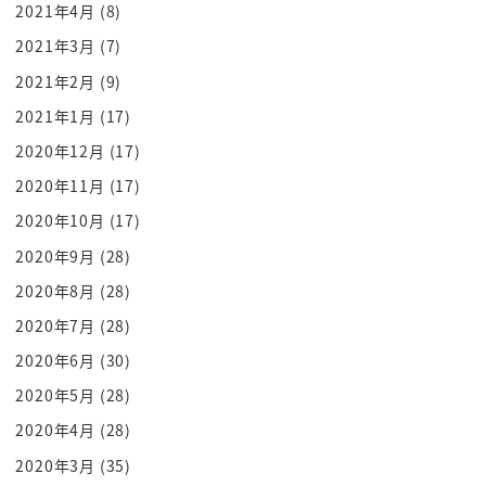
堤な奴はですねその屋敷と一体化してですね
2021年4月
(8)
筒にを鳴らす度です屋敷の構造を全部変えてしまう
2021年3月
(7)
といいですね部屋をグルグルにし
2021年2月
(9)
たりですねそういうですねそうなんだろその東京フ
2021年1月
(17)
レンドパークの最強版みたいなそう
2020年12月
(17)
いう奴なんですね
2020年11月
(17)
ぽんぽんぽんカード音が着々とうううっ
2020年10月
(17)
ちょっとあってくださいほんじゃあお母さんみたい
なそういう状態ですねばーーーんだ
2020年9月
(28)
よね
2020年8月
(28)
そういうその vs 嵐のほうが良かったでしょうかたと
2020年7月
(28)
えした
2020年6月
(30)
tokyo meeting 杯くらいず縦でセフレ買ったことを
2020年5月
(28)
注ぐ謝罪させて
2020年4月
(28)
いただきます
2020年3月
(35)
さあそういうですねあのとんでもない元12月今最も