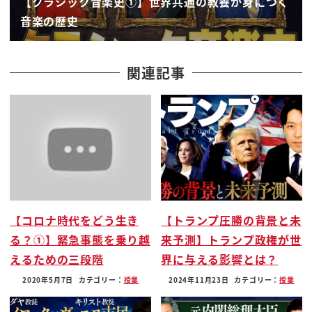
【クラシック音楽史①】世界共通の教養が身につく
丹次郎まずびっくりするんですよなぜかそのスリル
音楽の歴史
スムースクリーなるのもあり
マイケルジャクソンこと
キッズ6 the なんとですね砂と娘がいたんですよ
関連記事
どうしたのがなった何パパ
こっちは匂いからして完全に人間なんです
人間といけしゃあしゃあと暮らしているっていう
それが信じられなくてですね
ブーブー何パパート r です暮らしてるんですよ
ブーバーっっですねそっと君
水の値段が痛恨にも知ってるんですねなんか白おっ
【コロナ時代をどう生き
【トランプ圧勝の背景と未
しゃってたですね
る？①】緊急事態を乗り越
来予測】トランプ政権が世
それに通行人がいけるヌードになるんですね
えるための三段階
界に与える影響とは？
デブぞもう群衆の中でいきなりに多いんだったやつ
暴れだしたですね
2020年5月7日
カテゴリー：
授業
2024年11月23日
カテゴリー：
授業
ザーってで単純がそっちに見えるバールってなきゃ