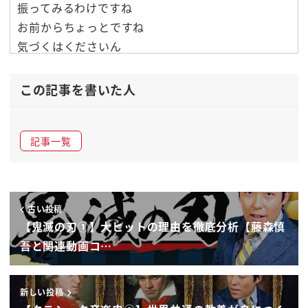
振ってみるわけですね
お前からちょっとですね
気づくはくださいん
そしてですね
器物ジム様です実はタン塩
この記事を書いた人
耳飾りってをしてました特徴的な耳飾をしてるんで
すよ
記事一覧
花札みたいな音は風の耳飾りをですね丹次郎輩を受
け付いてしてるんですけども早期
仏神ルーザーですねその坦白の耳飾りを見て何か思
うんですね
古い投稿
うーんねー
【鬼滅の刃①】大ヒットの理由を徹底分析【藤森慎
いい飾りこれ何かあったんでしょうね過去に何かの
吾と関連動画コ…
委員会があるんですけども
耳飾りパッと見てですね何ですか
新しい投稿
えっとですね