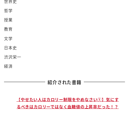
世界史
ね
哲学
何でかって私は中に気付きだからサーっていうわけ
ですね
授業
12の鬼の月中に気づけこれはですね言ったら幹部な
教育
んですよ
文学
この木仏事無残によって特別に得られた12体の鬼
日本史
中に気付きだからお前
渋沢栄一
なんか倒せねえよっていうふうにくるんですね
経済
うわだからこんな強いの母と思いながら倒すんです
が実はそれと中に気づきではなかっ
紹介された書籍
たということは明らかになります
そんな時ですねあの助けてくれたえっと味方の人が
ですねこの人も実はもっと鬼なん
で
【やせたい人はカロリー制限をやめなさい①】気にす
るべきはカロリーではなく血糖値の上昇率だった！？
ですけどね的
この今度はですねカズ魂よさんって
のですねあの鬼なんだけど人間に協力的というです