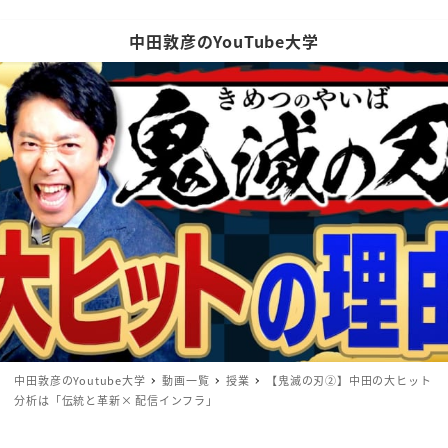
中田敦彦のYouTube大学
中田敦彦のYoutube大学
動画一覧
授業
【鬼滅の刃②】中田の大ヒット
分析は「伝統と革新× 配信インフラ」