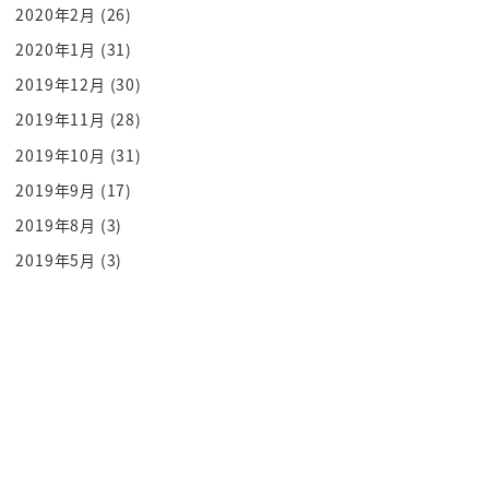
ですね
2020年2月
(26)
中も強調して倒すんですねこの所に気付いもねもう
2020年1月
(31)
たんかのシーンですよね
2019年12月
(30)
中に気づきの中の一番下実はですね12技術
2019年11月
(28)
じゃ上限と下限上限の次下弦の月ってありますよね
2019年10月
(31)
月日姉123し条件1
2019年9月
(17)
23456影日に刺し56その他減のロックだって俺なん
ですよね
2019年8月
(3)
その元加減だった奴がですねあのお前もう
2019年5月
(3)
加減から外れロトイェイ対戦でで詐欺られちゃった
っていうね
悲しいようなんですよお前はモードもっと強くなら
なきゃダメだってねその器物ルル山
からお前だしていってね
もう加減の6度でもうバチーンで罰になってねあのー
それで悔しい