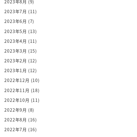
2023年8月
(9)
酔拳の最強版みたいなです状態だったんですねパー
子はいおんぎゃーパチンショーン
2023年7月
(11)
シャーンっていうんですねそういう技を持ってるっ
2023年6月
(7)
て言う全一これもね非常に寝息な
2023年5月
(13)
キャラクターです
2023年4月
(11)
かわいいですねあのもうギャーッと入ってる時はで
2023年3月
(15)
すねもうコミカルなんですけど気絶
2023年2月
(12)
してから超強くなるといいですね
2023年1月
(12)
そういうキャラクターですね犬を捨てというのです
ねあの訳あって色出身のですね頭を
2022年12月
(10)
かぶってるって
2022年11月
(18)
畳半だっていいですね野生児なんですね
2022年10月
(11)
このや正常ですね訳あって過去にですねあの
2022年9月
(8)
まあ親に捨てられてしまってですねえ
2022年8月
(16)
山の中でケモロリ育てられたってとんでもない設定
2022年7月
(16)
なんですね