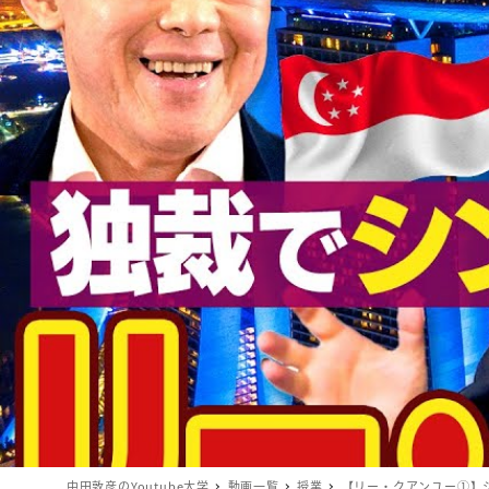
中田敦彦のYoutube大学
動画一覧
授業
【リー・クアンユー①】