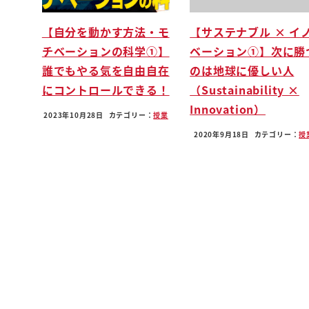
ね
【自分を動かす方法・モ
【サステナブル × イ
今回の家って言われて英雄になるそうならなけれ
チベーションの科学①】
ベーション①】次に勝
に汚名を残すというその中でこのシンガポールの
誰でもやる気を自由自在
のは地球に優しい人
素晴らしい国家的英雄として25年間成功させたパ
にコントロールできる！
（Sustainability ×
ドッグ最大整合っていう非常にね珍しいパターン
Innovation）
ここに私非常に興味を持ちました
2023年10月28日
カテゴリー：
授業
というのもね
2020年9月18日
カテゴリー：
授
10ロジャーズのあの本を紹介したことがあった
ジムロジャースジムロジャーズが言っていたのは
罠落とし穴に陥ってるんじゃないかっていう指摘
かつてのまあいい
れるねもう一番の暴君であるがコラムヒトラーで
あのアドルフヒトラーでさえも実はドイツ
あの頃民主的な政治が初めて導入された部分だっ
第二次世界大生が豊富でドイツ敗北してね敗戦し
を音ま強要されたというか民主政治を作り上げた