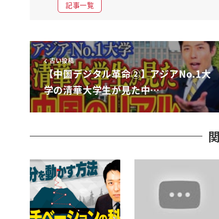
記事一覧
a 27年間もずっとやってたってそれどういう状
かね
日本の人はやっぱ思うでもこれはですね面白いん
開発丼
古い投稿
臭いと言われるいわゆる独裁政治っていうとね
【中国デジタル革命②】アジアNo.1大
なんかもう軍のねそのクーデターによってながら
学の清華大学生が見た中…
してその後なんかものすごい
暴動が起きてヤられちゃうみたいな独裁って怖い
ば独裁政治
もっと民主的な音選挙です
ページやってた方がいいのにーという民主政治=
ね素晴らしい独裁=怖いというイメージの方が多
いわゆる開発独裁というものがあってその開発独
はいっぱい選挙やってコロコロコロコロ人が変わ
パニック状態になるか
1トップがガツンと作ってうまくいけば国民の父