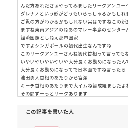
んだ方あれださぁやってみましたリークアンユー
ダレナノという形がどうもいらっしゃるかもしれません
ご覧の方がわかるかもしれない実はですねこの新
ますね東南アジアのねあのマレー半島のセンター
経済国際としねえ都市国家
ですよシンガポールの初代出生なんですね
このリークアンユーさんね初代首相って言っても
いやいやいやいやいや大分長くお勤めになったん
大分長くお勤めになってで日本画ですね言ったら
池田勇人首相のあたりから宮澤
キーチ首相のあたりまで大イムね編成経ましたよ
その間ずーっとリークあります
1るねたった一人でシンガポールをずーっと作り
いわゆる
この記事を書いた人
芦屋の中でもう光9メイクあもう経済都市イメー
ことなんですね