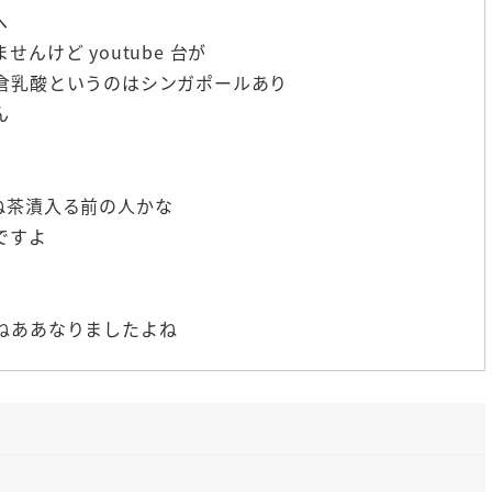
へ
けど youtube 台が
倉乳酸というのはシンガポールあり
ん
ね茶漬入る前の人かな
ですよ
ねああなりましたよね
上げて
ジまで押し上げたのがこの方だという