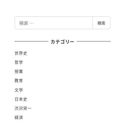
検
検索
索
カテゴリー
世界史
哲学
授業
教育
文学
日本史
渋沢栄一
経済