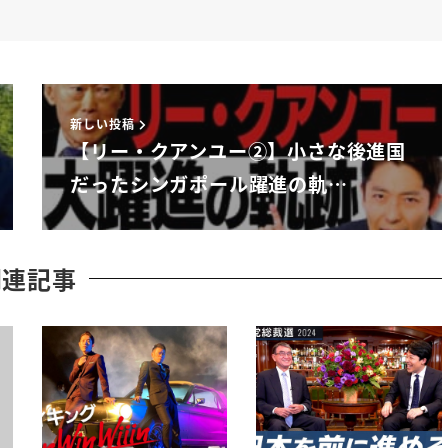
態って選挙で入れ替わらないなぁと
ですよ
新しい投稿
【リー・クアンユー②】小さな後進国
やってもその後もうむちゃくちゃ搾取
だったシンガポール躍進の軌…
よねーっていう文脈で語られがちなら
関連記事
いと思うんですが
裁というのは国がまず立ち上がる時に
ると強い分からない