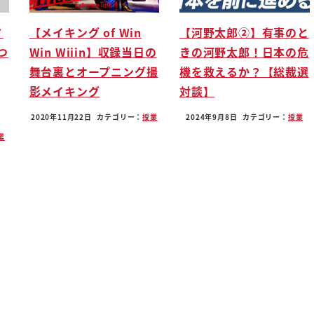
ノ
【メイキング of Win
【河野太郎②】有事のと
ばもう悪い悪最悪の暴君と言われ歴史
つ
Win Wiiin】収録当日の
きの河野太郎！日本の危
リークアンユーさては
舞台裏とオープニング撮
機を救えるか？【総裁選
ターンを独裁なんですよ
影メイキング
対談】
なわけですよね
2020年11月22日
カテゴリー：
授業
2024年9月8日
カテゴリー：
授業
業
じゃないですかねあの世界と偽投資家
今のアメリカやイギリスは民主主義の
だったんですよねそうなんですよ
すよね
たんですよね
た後に各国の高圧力によって民主政治