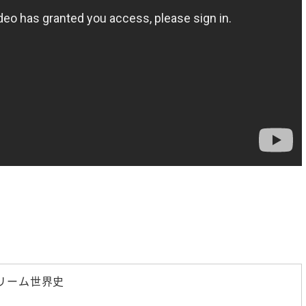
がいい人の小さな習慣①】
【50歳から花開く人、50歳で
係の悩みを毎日の習慣で解
①】50歳で「遊ぶように生きる
決！
今やるべき事とは？
リーム世界史