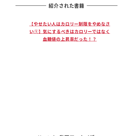
紹介された書籍
止まる人
【やせたい人はカロリー制限をやめなさ
【説
」ために
い①】気にするべきはカロリーではなく
手に
血糖値の上昇率だった！？