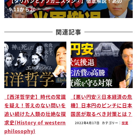
【タリバンとアフガニスタン②】徹底解説！あの
してねの大騒ぎしてるからなんかすごい
9.11から20…
ことを着てるよねっていうのはわかるんだ
けどもなんでわからないかと言いますと
ですねそのニュースを聞いてもなんか腑に
関連記事
落ちないなぜかそれはまずタリバンが何な
のかこれですよねこれが分からない
タリバンが何なのかがわからないひとつ
これですねもう一つはなぜアメリカが
アフガニスタン逃げたのかアメリカ軍が
なぜアフガニスタンでいたのかがよく
わからないだからなんでいたのか分から
【西洋哲学史】時代の常識
【悪い円安②日本経済の危
ないアメリカ軍が撤退してなんだはよく
を疑え！答えのない問いを
機】日本円のピンチに日本
わからないタリバンが制圧したなぜか
追い続けた人類の壮絶な探
国民が取るべき対策とは？
分からないし何かがわからないだから
求史(History of western
ニュースを何回聞いてもわかりませんはい
2022年4月17日
カテゴリー：
授業
philosophy)
中田さんどうぞそういうことですよね