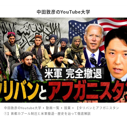
中田敦彦のYouTube大学
中田敦彦のYoutube大学
動画一覧
授業
【タリバンとアフガニスタン
①】首都カブール制圧と米軍撤退…歴史を辿って徹底解説