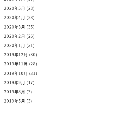
はその協定の教えの中に政治のやり方も
2020年5月
(28)
含まれているので中東はどちらかというと
2020年4月
(28)
イスラム教の教えに沿って政治をやろうと
2020年3月
(35)
いう政治が宗教の一部として存在している
という国は多いんですよ
2020年2月
(26)
なので大問題ですよね共産主義というのは
2020年1月
(31)
そもそも宗教を否定する政治のあり方
2019年12月
(30)
イスラム教は宗教の中に政治を嘘を含んで
2019年11月
(28)
いるというあり方なので水と油というのは
2019年10月
(31)
ご理解いただき方方と思いますねそうなん
2019年9月
(17)
ですよだから共産主義とですねイスラム巨
蜂蜂争うようになったのです共産主義政党
2019年8月
(3)
がアフガニスタンの国内でクーデタ起こし
2019年5月
(3)
て政権を取ったとしかしそのクーデタと
いうやり方で武力的にね政治ねそれの
後ろ盾があるとはいえ好きにはさせないぞ