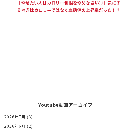
古すぎんじゃいやいやいやここが大事なん
で
【やせたい人はカロリー制限をやめなさい①】気にす
るべきはカロリーではなく血糖値の上昇率だった！？
です
50年前1970年代値段に正解対戦が
終わってまあ2310年経ってる頃ですね
実はアフガニスタンはその頃はですね安定
してたんですね王政から共和制に映りまし
て安定した
生活を送っていたんですがあるときそう
です1970年代後半にですね
共産主義政党が
アフガニスタンの中でクーデタ起こした
ここが大きいんですね共産主義政党ねえ
京山主義ね共産党と日本もありますけれど
Youtube動画アーカイブ
も今の共産党と昔の協賛とはちょっと違う
2026年7月
(3)
んですよねかつで文豪のしいざまで小林
多喜二のもねあの主人様をお話した時共産
2026年6月
(2)