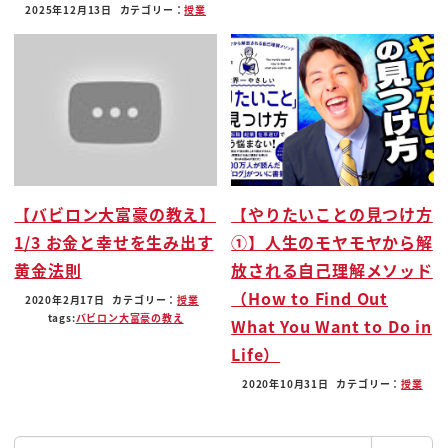
なので今回は胎盤が何でどういうふうにし
2025年12月13日
カテゴリー：
授業
てできたのかそして何なのかアメリカは
なぜアフガニスタンに入ったのか金光を
徹底解説していきたいとおもいます
ニュースがわからない理由はそういった
パーツの背景がわからないっていうことが
ありますよねその上でですね
大元をたどると流れの歴史がわからない
【バビロン大富豪の教え】
【やりたいことの見つけ方
からニュースがわからないんです図2は
1/3 お金と幸せを生み出す
①】人生のモヤモヤから解
世界史とか日本史とかそういう歴史が
黄金法則
放される自己理解メソッド
はっきりわかっている人というのは
（How to Find Out
2020年2月17日
カテゴリー：
授業
ニュースの理由がわかっているので
tags:
バビロン大富豪の教え
What You Want to Do in
リュースがわかってるんです我々は字が
Life）
読めるし音が聞こえるしニュースも見てる
2020年10月31日
カテゴリー：
授業
のにニュースがはからないのですね歴史が
わかってないからですつまりべきしが
検