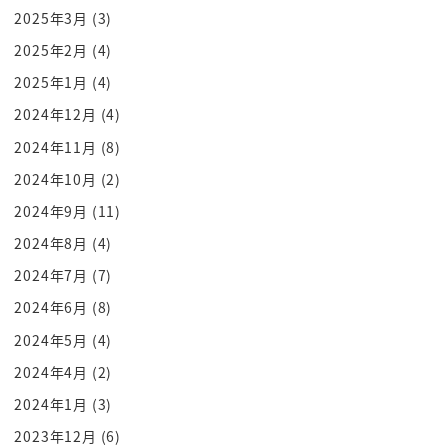
た
2025年3月
(3)
これからがアフガニスタンの争いに次ぐ
2025年2月
(4)
争いの始まりでございますねー
2025年1月
(4)
今共産主義生徒ねー
2024年12月
(4)
他の国とは訳が違うんですよ
2024年11月
(8)
アフガニスタンにをとってはですねとって
も脅威な存在だったんですなぜかそれは
2024年10月
(2)
アフガニスタン
2024年9月
(11)
場所で言うと中東ですね
2024年8月
(4)
中東なんですよいわゆるですね中央アジア
2024年7月
(7)
と言われる位なんだねカザフスタンとか
2024年6月
(8)
ですねトルクメニスタンとかなんとかした
2024年5月
(4)
ウズベキスタンみたいななんとかスター3
2024年4月
(2)
であるでしょなんとか型スタンの中の
アフガニスタンじゃないですかそういう
2024年1月
(3)
ナントカスタン系のグリッターん家にソ連
2023年12月
(6)