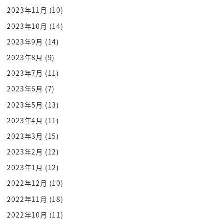
から独立して中央アジアと言われるんです
2023年11月
(10)
けどそこからやや日照ですねほぼ中東と
2023年10月
(14)
言われるんですね
2023年9月
(14)
はいでこっち側逆に逆サイドにはですね
2023年8月
(9)
もうそのウィンドとかがあるインド中国と
中東と中央アジアのですねど真ん中にある
2023年7月
(11)
のがアフガニスタンのわけですよ
2023年6月
(7)
で旧ソ連中国インド中東っていうものの
2023年5月
(13)
松本交差点みたいなところに
2023年4月
(11)
アフガニスタンあります鹿を内陸国なん
2023年3月
(15)
ですね舞木1日にも他国の状態がある中で
2023年2月
(12)
この中東に位置するわけですよね中東と
2023年1月
(12)
いえばイスラム教なんですよねイスラム教
中止浸透した国づくりをしていた今までの
2022年12月
(10)
文化と共産党はこれ水と油なんですなぜか
2022年11月
(18)
協賛と言うというのはそもそも
2022年10月
(11)