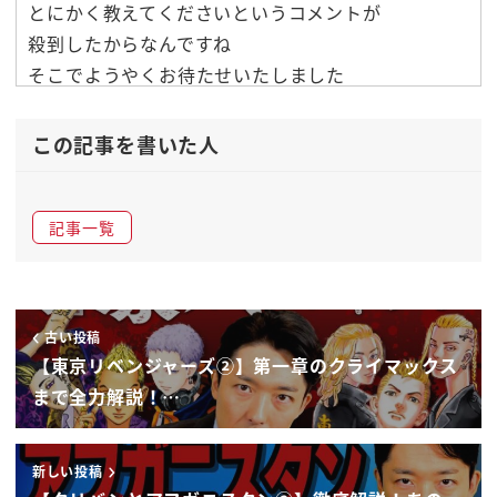
とにかく教えてくださいというコメントが
殺到したからなんですね
そこでようやくお待たせいたしました
なかったが中田敦彦の youtube
大丈夫はタリバンとアフガニスタンについ
この記事を書いた人
て教完全にわかるというところまでお連れ
したいと思っておりますまずですねなぜ
記事一覧
わからないのかということはわかっており
ますかってことですよね
ニュースを聞くわけですよねタリバンが
アフガニスタンの首都カブールを制圧した
古い投稿
んだよとで米軍が撤退するんだよとそこ
【東京リベンジャーズ②】第一章のクライマックス
まではわかってるんですよね電マと肉味噌
まで全力解説！…
の米軍撤退に間に合うようにもうどれぐ
アフガニスタンからで対応で売ってる人
新しい投稿
たちとか金な米軍機なんか違うについたり