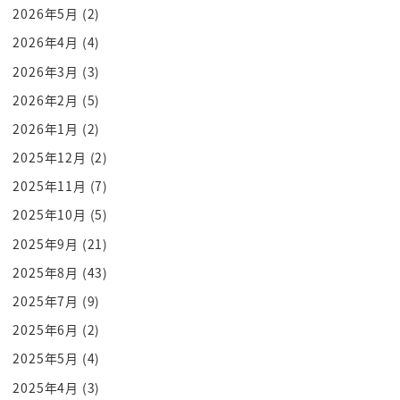
党の活動を
2026年5月
(2)
国からものすごくね弾圧されてでまぁその
2026年4月
(4)
逮捕されて3時間後に死んでしまった
2026年3月
(3)
みたいなことが日本でも数で対称地であり
2026年2月
(5)
ましたねーそういった形でですね共産主義
2026年1月
(2)
ての非常にですね警戒されてた時代なん
2025年12月
(2)
ですけれどもその共産党っていうのは
いわゆる資本主義に対して
2025年11月
(7)
や労働者が価格面を期してですね労働者の
2025年10月
(5)
国を作ろうというですねまあそういう動き
2025年9月
(21)
をする正当だったとでその共産主義で国を
2025年8月
(43)
つくったのがまさにソビエト連邦なわけ
2025年7月
(9)
ですよねその旧ソ連というものの後ろ盾を
2025年6月
(2)
得ながら
よしこのアフガニスタンも旧ソ連ぽい共産
2025年5月
(4)
主義生徒のしようと言うとクーデタ起こし
2025年4月
(3)