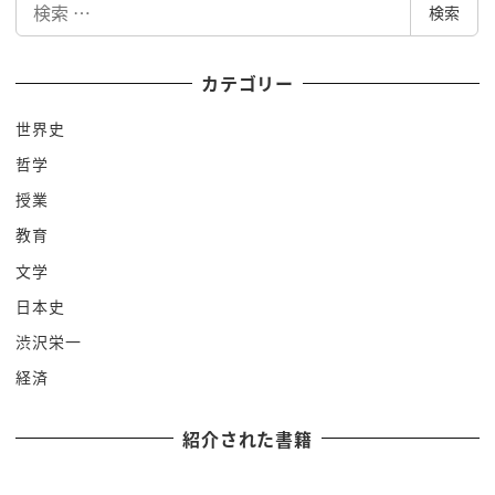
わかればタリバンとアフロにスターが
検索
索
分かります
この歴史を町が徹底解説したいと思います
カテゴリー
ね
世界史
ですが最初に言っておきますけれどもこの
哲学
動画ですね政治的にどっか一つの国を応援
したりどっか一つの国を批判したりどっか
授業
一つの中京を応援したり批判したりする
教育
ものではないよとあとまでもニュースが
文学
わからない人にですねこういう背景があっ
日本史
たんだよということを伝えるための道で
渋沢栄一
ございますのでそこのところをご了承
経済
いただければと思いますそれでは早速参り
ましょう
紹介された書籍
まずはですねなんと50年前に遡らせて
いただきたい850年も前からとちょっと