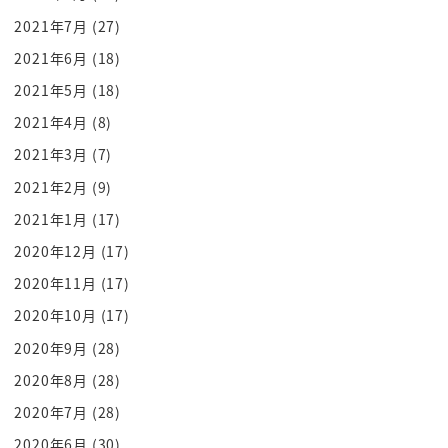
もめる宿命にあるんですよ
2021年7月
(27)
宗教そのものを認めるか認めないかという
2021年6月
(18)
ことですね
2021年5月
(18)
方や宗教を中心とした国づくりですから
イスラム教ここも理解してほしいのが
2021年4月
(8)
イスラム教がキリスト教や仏教と違って
2021年3月
(7)
政教分離というものをしません
2021年2月
(9)
基本的には政教分離ってのは政治と宗教を
2021年1月
(17)
分けるところね要するに仏教で国を作ろう
2020年12月
(17)
とかキリスト教で国を作ろうっていう風な
2020年11月
(17)
時代も確かにあったんですけどそうはして
2020年10月
(17)
ないんですよねもう行ったら政治は政治
その上で宗教は宗教で自由にやってこうよ
2020年9月
(28)
とねもう1チラシなんとか今日が多い
2020年8月
(28)
けれども国の宗教はこれって決めるって
2020年7月
(28)
言うことはないと所得イスラム教というの
2020年6月
(30)