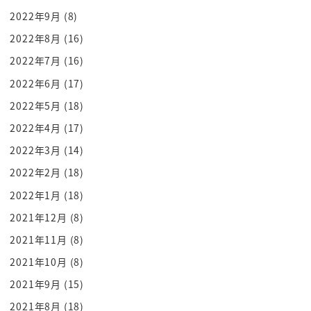
検測的に宗教を否定している主義なんです
2022年9月
(8)
ね
2022年8月
(16)
はいまあなルクスとかね資本論とかそう
2022年7月
(16)
いうところで始まるんですけれども宗教と
2022年6月
(17)
いうのは認めたくないとそれよくないもの
であるという立ち位置にスタートしている
2022年5月
(18)
共産主義っていうのがあるので基本的に
2022年4月
(17)
共産党と宗教っていうのは揉めるんですよ
2022年3月
(14)
宗教そのものを見の認めない立ち位置なの
2022年2月
(18)
で
2022年1月
(18)
なので中国共産党とチベットとかで揉め
2021年12月
(8)
がちなのはガッチリと仏教とガッチャに
2021年11月
(8)
経験が宗教っていうものを中心に
コミュニティをつくってきたカルチャーと
2021年10月
(8)
宗教そのものを認めないと ustream
2021年9月
(15)
で出てきたイデオロギーでからガッツリ
2021年8月
(18)