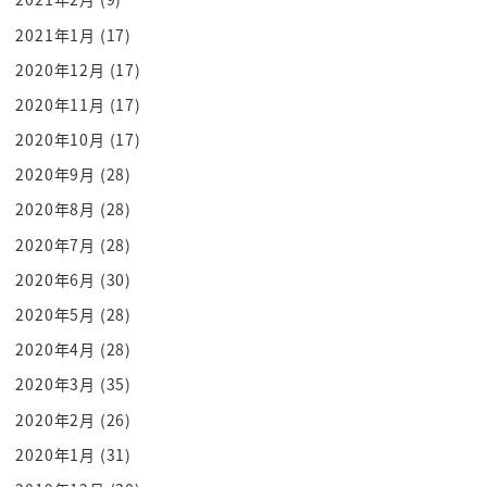
んですよ
2021年1月
(17)
ロシアは北方領土ですねとっておけばです
2020年12月
(17)
ね
2020年11月
(17)
緩衝地帯が作れるそうまさにウクライナと
2020年10月
(17)
同じ役割なんです
その緩衝地帯で何をしたいか1個は中国の
2020年9月
(28)
監視ですそしてもう一つはアメリカへの
2020年8月
(28)
牽制です
2020年7月
(28)
この北方領土ロシアが返しますとなった
2020年6月
(30)
ときに何が強いと思いますか
2020年5月
(28)
もちろん北方領土が沖縄のように米軍基地
2020年4月
(28)
の設営場所になるのが一番怖いわけです
2020年3月
(35)
そうなるとですねアメリカのミサイルを
置くですね理由になってしまうわけですよ
2020年2月
(26)
なので安全保障上この北方領土小さな
2020年1月
(31)
エリアかも知れませんロシアの巨大なね