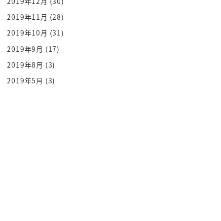
2019年12月
(30)
国土関するは小さなエリアいいかもしれ
2019年11月
(28)
ないんですけども安全保障上ですね軍事
2019年10月
(31)
拠点として絶対に譲れないんです
2019年9月
(17)
だから帰ってもらうそしてもう一つ拠点
だけじゃないんですよね地政学上もう一個
2019年8月
(3)
抑えなきゃいけないのが物流なんですよね
2019年5月
(3)
開運の物流でですねロシアがですね開発し
た北極海ルートという
通れないだろうと言われた北極海のルート
ですねロシア開発したらしいんですね
そしてそれを保護するためにもですね北方
領土は必要なんです
などで物流と軍事拠点その両方の面で
ロシアがるするとゼッターイり返さない
これが北方るなんですですが返すかもしれ
ない返すかもしれないということで日本と