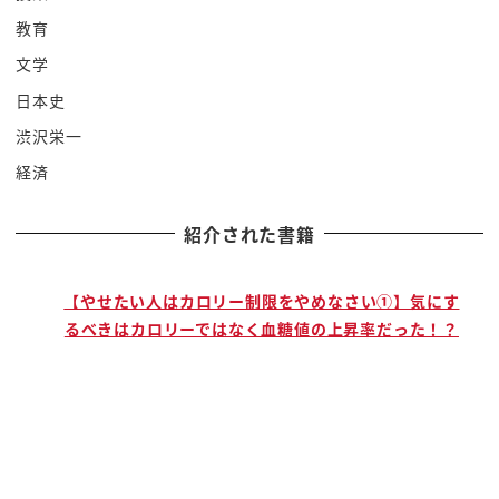
づらかったそれはですね立地的なものが
教育
あるわけですよねそこでその江戸時代まで
文学
ですね内陸の争いだけだったわけですね
日本史
ところがその第二次世界対戦第二次世界
渋沢栄一
対戦を通してですね日本は sea
経済
powerはも手に入れようとしてランド
パワーにも拡大しようとしたっていう風に
紹介された書籍
分析されているんです今回は三本間には
ですね
その頃東南アジアにどんどん進出していき
で
【やせたい人はカロリー制限をやめなさい①】気にす
るべきはカロリーではなく血糖値の上昇率だった！？
ましたよね日本ではね
なのでまぁ私が今住んでいるシンガポール
とかでも日本軍がやってきたというの
いっぱいあるわけですよ残ったわけですね
東南アジア日本が攻めてきたこれシーンを
拡大したんですでも c だけじゃなかっ