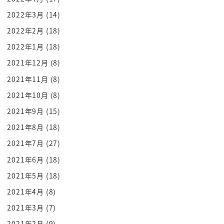
なのでいやーこれは降伏した後でしょだ
2022年3月
(14)
から返してくださいこれは日本の主張です
2022年2月
(18)
よね
2022年1月
(18)
ロシアはですねいやもう実効支配して人も
2021年12月
(8)
住んでますとねえ
2021年11月
(8)
返しませんとまあこういう議論になるわけ
ですでパワーバランス的にもですねそれが
2021年10月
(8)
なかなか進まないということなんですけど
2021年9月
(15)
も北方領土皆さん
2021年8月
(18)
北海道の上ノ島がなんでそんなに大事なの
2021年7月
(27)
ここですよね
2021年6月
(18)
これがねあまり理解されてないことがある
2021年5月
(18)
んですけどもロシア返してよとなんで返し
てくれないのとこれはですね地政学で
2021年4月
(8)
考えるとロシアは絶対に返さないんです
2021年3月
(7)
地政学上北方領土はロシアにとって洋書な
2021年2月
(9)