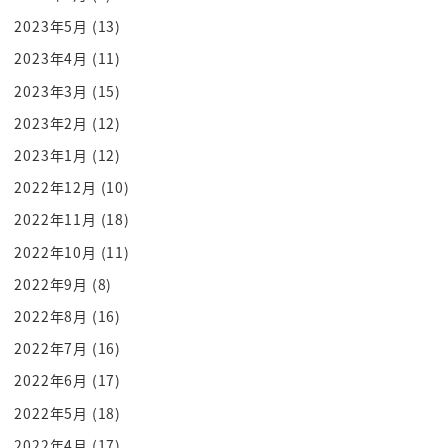
言われてますのでうまくいくのかどうどう
2023年5月
(13)
かというのが池制御苦情はかなり危ぶまれ
2023年4月
(11)
ているところなんですよ中国という大きな
2023年3月
(15)
国をコントロールするだけでも大変なのに
2023年2月
(12)
そんなに外に海まで全て出てって大丈夫か
2023年1月
(12)
これが非常に議論されているんですねー
ですがですね日本ねえその中国だけじゃ
2022年12月
(10)
ないですよねこのロシアウクライナ問題で
2022年11月
(18)
ですね北方領土かなり取り沙汰されました
2022年10月
(11)
よね
2022年9月
(8)
北方領土がなぜ北方領土になったのか
2022年8月
(16)
これはあの私のいう重大がかつてのね授業
2022年7月
(16)
でありましたけれども第二次世界対戦が
2022年6月
(17)
終わるという終わってですね日本が降伏し
た後にロシアがせめて取ったのが
2022年5月
(18)
北方領土なんですよね
2022年4月
(17)