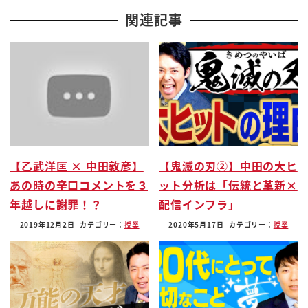
事かというですね日本は海外に責められ
関連記事
たり責めたりという国ではもともとなかっ
たんですよ
求めた朝鮮半島のその白村江の戦いである
とかね現行モンゴルとの現行であるとか
そしてですねええ
朝鮮出兵秀吉の頃ですね
2度責められて一度攻め切ってぐらいで
【乙武洋匡 × 中田敦彦】
【鬼滅の刃②】中田の大ヒ
ですね基本的なほとんど外国とのですね
あの時の辛口コメントを３
ット分析は「伝統と革新×
侵略するされるがなかったんですそれは
年越しに謝罪！？
配信インフラ」
ですね以上にしな杭であるってだけじゃ
なくて海龍的にも恵まれていたということ
2019年12月2日
カテゴリー：
授業
2020年5月17日
カテゴリー：
授業
とヨーロッパからすごく遠かったっていう
のがあるわけですよ
ヨーロッパから近いとどうなるか島国でも
大変なんですよねあとイギリスでさえも