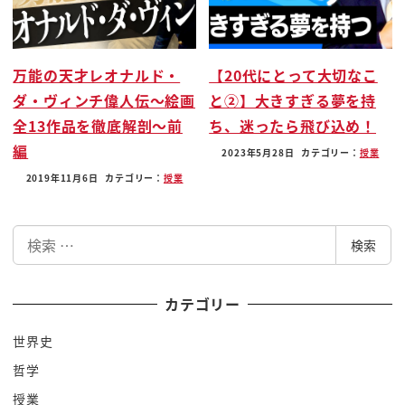
かつてはノルマンコンクエストっていうと
ですね北欧に征服されたという歴史がある
んですよフィリピンはどうでしょう
万能の天才レオナルド・
【20代にとって大切なこ
フィリピンもアメリカの支配を受けて
ダ・ヴィンチ偉人伝〜絵画
と②】大きすぎる夢を持
たっていう時代がありますよねねのでし
全13作品を徹底解剖〜前
ち、迷ったら飛び込め！
殴りでよかったというねコメント時々ある
編
2023年5月28日
カテゴリー：
授業
んけれどもし殴りだからといってっていう
2019年11月6日
カテゴリー：
授業
のもないんですよ海流の具合とですね
ヨーロッパから遠かったっていうですね
検
もっとも大今回時代ですねブイブイ言わせ
検索
索
てたのはヨーロッパなわけですよねその頃
逆に中国って言うんですね責められる側
カテゴリー
だったんですからそれヨーロッパの侵略の
世界史
ですね一番最後に両する日本っての候補に
哲学
上がったわけですよねちょっと極東なん
ですよだからそのなるべくその侵略される
授業