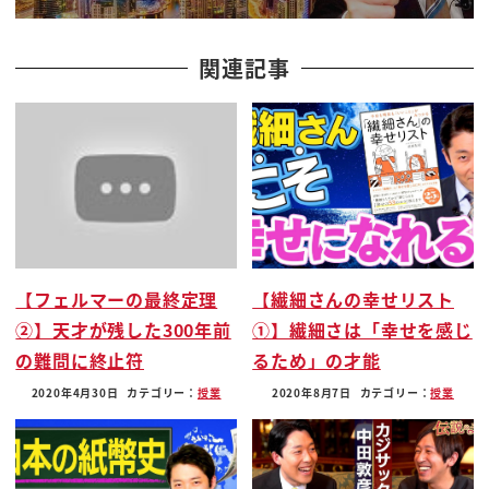
ですが
王国という考え方じゃない方が
関連記事
まとまりやすいんじゃないかなーなんて
いうことを戦後ですね
いろんな人たちが議論が非常に微妙なん
ですけど
日本は共和国か王国かってことはあまり
日本人は教わらないんですね
だからですね共和国と王国の差を分かる
【フェルマーの最終定理
【繊細さんの幸せリスト
日本じゃ少ないんです非常に
②】天才が残した300年前
①】繊細さは「幸せを感じ
日本は神話を持つ王国だったんですが
の難問に終止符
るため」の才能
1945年
敗戦してからをですね神話も教科書に載せ
2020年4月30日
カテゴリー：
授業
2020年8月7日
カテゴリー：
授業
ずですね
王国であるということをですね
ぼかすというか