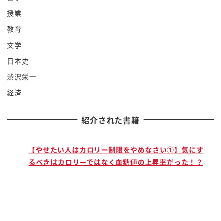
体制の
授業
保証でございます
教育
体制の保証っていう形と別れないと思い
文学
ます要するに
日本史
キムOKのキム政権
渋沢栄一
の政治
経済
これを変えないですはい
ですからリビアの内戦とかイラク戦争とか
紹介された書籍
が一番怖いんです
だから
核に全振りしてるんです
で
【やせたい人はカロリー制限をやめなさい①】気にす
るべきはカロリーではなく血糖値の上昇率だった！？
そしてなんとかその核を持ってるから
ギリギリ
ギリギリでこの各一発ですよそれ以外の
軍備に関してはアメリカに及びもつかない
ですよでも核を持ってるぞということだけ