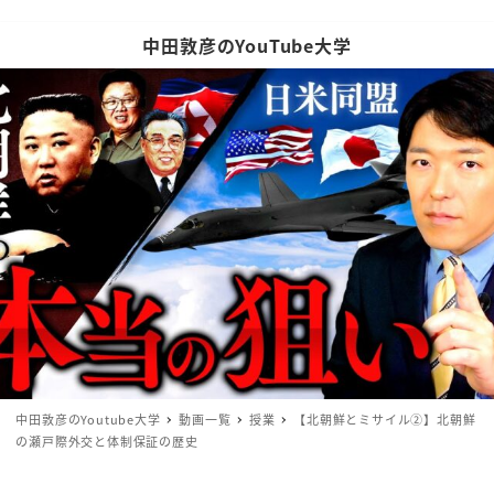
中田敦彦のYouTube大学
中田敦彦のYoutube大学
動画一覧
授業
【北朝鮮とミサイル②】北朝鮮
の瀬戸際外交と体制保証の歴史