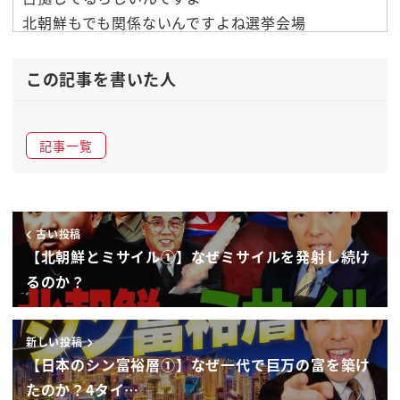
北朝鮮もでも関係ないんですよね選挙会場
をみんなで見守ってるから入れないと
やばいそういう選挙だから
この記事を書いた人
管理されてるので
脅されてるのでみたいなことですね朝鮮
記事一覧
民主主義人民共和国ですからね北朝鮮って
名称が
民主主義人民共和国ですよ
国の名前って言いたい放題なんですよね
古い投稿
日本はどっちっていうこれすごく難しいん
【北朝鮮とミサイル①】なぜミサイルを発射し続け
です
るのか？
すごく難しい共和国なの
王国なのっ
新しい投稿
て天皇陛下とかいらっしゃいますから
【日本のシン富裕層①】なぜ一代で巨万の富を築け
国家元首として天皇陛下がいるという見方
たのか？4タイ…
でと王国でございます日本は王国なんです