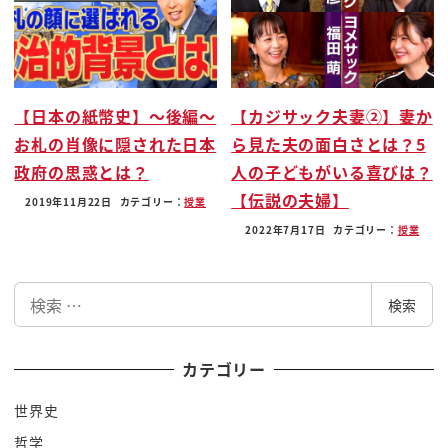
国家の象徴としての変化がいましてとか
政治はこう民主的に選びましてでもまあ
世界的に見ると天皇陛下がトップなんです
けれども
【日本の紙幣史】〜後編〜
【カジサック夫妻②】妻か
どう見てもイギリスと同じようなですね
お札の肖像に隠された日本
ら見た夫の面白さとは？5
体制なんですけどもあんまりそういう
政府の思惑とは？
人の子どもがいる喜びは？
雰囲気を出さない
【伝説の夫婦】
2019年11月22日
カテゴリー：
授業
難しいんです日本はいろんな国のいろんな
2022年7月17日
カテゴリー：
授業
事情がありますからねそんな中で北朝鮮は
三代に続きですちょっと
検
王国化してるんですねはいここでですね皆
検索
索
さんが全く持ってますまず大事に理解し
なきゃいけないのは北朝鮮の目的は何か
カテゴリー
です
世界史
北朝鮮の僕らだけは唯一ですもうたった一
哲学
つこれが