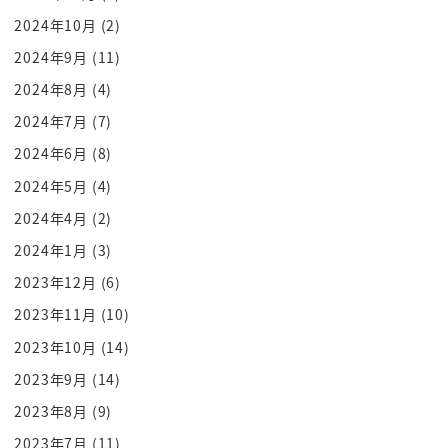
アメリカは要する2018年までの間に
2024年10月
(2)
ですねもう
2024年9月
(11)
嘆きにわたり嘘をつかれてきたわけです
2024年8月
(4)
からあれもしかしてこの作戦って時間
2024年7月
(7)
稼ぎに使われて
2024年6月
(8)
結局この20年間で
2024年5月
(4)
ICBM作らせちまったじゃねえかこれな
2024年4月
(2)
んですよ
おいICBM作らせちまったじゃねえかよ
2024年1月
(3)
これです
2023年12月
(6)
やばいぞと
2023年11月
(10)
斜め少しなんとかやってった方がいいん
2023年10月
(14)
じゃないかと思ってるけども時間を
2023年9月
(14)
引っ張れば引っ張ること向こうの技術が
2023年8月
(9)
高度化していって向こうは威嚇と開発を
ダブルセットで行ってますからミサイルを
2023年7月
(11)