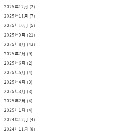
2025年12月
(2)
でも最後の最後は自分のこの支配体制をね
キム家とその周辺の支配体制だけ変え
2025年11月
(7)
なければそれ以外は
2025年10月
(5)
ギリ大丈夫なんですよそこの情報してくれ
2025年9月
(21)
ないんだと押すよってこういうことできて
2025年8月
(43)
ますなのでB1Bだけ一番怖いわけですよ
2025年7月
(9)
高性能誘導爆撃でですね
2025年6月
(2)
首脳陣だけを狙い撃ちで戦術核突かれたの
最悪です
2025年5月
(4)
だから
2025年4月
(3)
米韓軍事演習やめてねってことですよ
2025年3月
(3)
米韓空軍軍事演習やめてちょうだいと
2025年2月
(4)
お願いやからということで打ちまくってる
2025年1月
(4)
んですよ
2024年12月
(4)
この
2024年11月
(8)
米韓軍事非常に聞いてるんですねそして