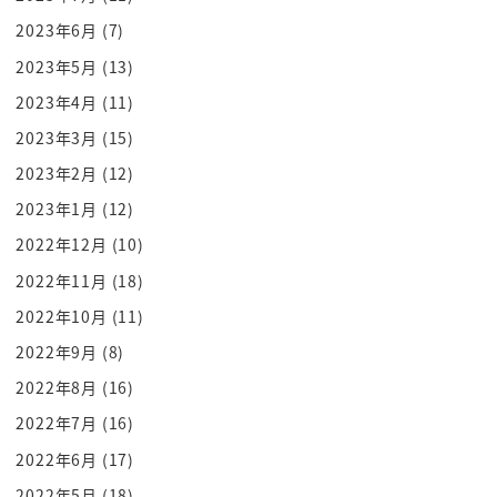
威嚇で打てば撃つほどデータが取れてです
2023年6月
(7)
ねそれで技術が向上していったんですよ
2023年5月
(13)
侮れないですよ
2023年4月
(11)
それでお金までもらってきたわけですから
2023年3月
(15)
ね食料と
2023年2月
(12)
とんでもない戦略です
2023年1月
(12)
それでですねアメリカはあれということで
2018年に
2022年12月
(10)
過去最大級の経済制裁を加えることにして
2022年11月
(18)
いったわけですこの
2022年10月
(11)
経済制裁と軍事演習これがアメリカのこれ
2022年9月
(8)
からの方向転換だとしたら
2022年8月
(16)
今後の未来というものはどうなるのかと
2022年7月
(16)
いうのが2つのシナリオが描けてくると今
2022年6月
(17)
までの延長でいかないというもう一つの
シナリオが描けてくるということでござい
2022年5月
(18)