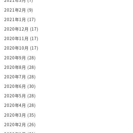
2021年3月
(7)
ませんか
2021年2月
(9)
日清戦争と日露戦争ですよね日清戦争の
2021年1月
(17)
日露戦争だって聞いたことあると日進って
2020年12月
(17)
いうのは日本と中国がその時のシンという
2020年11月
(17)
ですね
2020年10月
(17)
王国があった中国が真だったんですねその
真という国は眠れる獅子と言われていた
2020年9月
(28)
けれどもやはり
2020年8月
(28)
産業革命を経験した
2020年7月
(28)
欧米からはですねだいぶ遅れていたアジア
2020年6月
(30)
の名手だったんですねそして
2020年5月
(28)
欧米のですね
2020年4月
(28)
影響によって先んじて文明開化開国してい
2020年3月
(35)
た日本ともともとのアジアの名手である
まだその文明が開花してない中国とか戦い
2020年2月
(26)
日本が勝つという