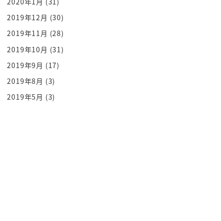
2020年1月
(31)
恐るべきことになったわけですよね中国
2019年12月
(30)
からするとところですね
2019年11月
(28)
芯が支配していた朝鮮半島日本がもらうぞ
2019年10月
(31)
時は大帝国時代ですからその戦争に勝って
2019年9月
(17)
植民地を取り合うというそういう世界観
だったんですよねそして中国から買ったん
2019年8月
(3)
だから中国がしてる支配している朝鮮半島
2019年5月
(3)
をもらうぞってなったわけですけどそれは
嫌だと言ったので言ったのがロシアだった
んですよ
ロシアとかフランスとか三国干渉って覚え
てません
日清戦争で勝ったのに周りの国から
いやいやいや
遼東半島もらうはやりすぎだぞということ
で