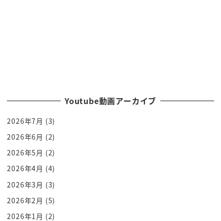
でギリギリで
条件を引き出すこれを
瀬戸際外交って言うんですよね
はい
緊張感を高めて情報を引き出すこれを
瀬戸際外交って言うんですね
[音楽]
Youtube動画アーカイブ
そんな風にするんだったら私別れるあなた
2026年7月
(3)
とこれ瀬戸際外交ですねはい
給料上げてくれないんだったらやめますよ
2026年6月
(2)
これ
2026年5月
(2)
瀬戸際外交ですねでも
2026年4月
(4)
緊張感も最後のボタンだけ持ってるわけ
2026年3月
(3)
ですよ
2026年2月
(5)
核兵器のボタンだけ持ってるからなんか
2026年1月
(2)
くれよくれないんだったら押すぞこれです