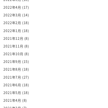
ますそれを理解するためにももう一度です
2022年4月
(17)
ね
2022年3月
(14)
ザーッとエクストリームに北朝鮮の歴史を
2022年2月
(18)
振り返ってもう一度今を考えてみましょう
2022年1月
(18)
まず最初に理解して呼ばなきゃいけないの
2021年12月
(8)
が1910年日韓併合ということで朝鮮
2021年11月
(8)
半島は日本が支配し始めましたこれを日本
人は忘れてる可能性が大きいですね
2021年10月
(8)
1910年から1945年の35年間日本
2021年9月
(15)
が朝鮮半島を支配していたということは皆
2021年8月
(18)
さんなんとなく頭に入ってると思います
2021年7月
(27)
けど35年間であるそれは1910年から
2021年6月
(18)
であるというのは
2021年5月
(18)
忘れてる方もいらっしゃったんじゃない
でしょうかしかもそれが何のきっかけで手
2021年4月
(8)
に入ったのかというものを忘れてる人い