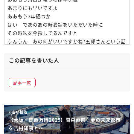
あまりにも早いですよ
ああもう3年経つか
はい であのあの時お話をいただいた時に
その趣味を今探してるんですと
うんうん あの何がいいですかね?五郎さんという話
をして
お茶やればっておっしゃっていただいたんですよね
この記事を書いた人
始めたって聞いたよ そうなんですよ
あの直後から始めたのでちょうどこう
記事一覧
2年ちょいみたいな うん
こうお茶を続いておりまして
うんすごい 自分でも人生で初めて
続いてる趣味なんですよ 良かった はい
古い投稿
本当にあの入り口が色々あるからいいし
【大阪・関西万博2025】開幕直前！夢の未来都市
グローバルだし うん
を吉村知事と…
あの面白いと思うよって もうドンピシャで