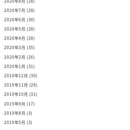
2020年8月
(28)
うん
2020年7月
(28)
お茶碗とか買うのも こうなんかうまく買えないん
2020年6月
(30)
ですよ
2020年5月
(28)
わかるねえ なんかそれが
2020年4月
(28)
うん
2020年3月
(35)
ちょっとずなんかリハビリをするように
自分の中の好きなものを探していこうとか
2020年2月
(26)
うん
2020年1月
(31)
なんか役に立つ立たない 得か損かじゃなくて 好
2019年12月
(30)
きと向き合ってなんかを買うっていう
2019年11月
(28)
作業 本当よちよち歩きで
2019年10月
(31)
今やり始めてる感じなんですけど
2019年9月
(17)
うん それを楽しむ
うん
2019年8月
(3)
その残りの時間にできないかなと
2019年5月
(3)
思ってるんです