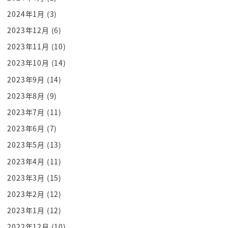
なったのって45の時
2024年1月
(3)
そのぐらいそのぐらい
2023年12月
(6)
ですよね
2023年11月
(10)
その時の感覚っていうのは
2023年10月
(14)
どういうもんだったんですか
2023年9月
(14)
えーとね
2023年8月
(9)
いやだから その今の話じゃないけどさ
ま40代半ば はい
2023年7月
(11)
まだ行けると思ったから辞めたんだよ
2023年6月
(7)
ああなるほど
2023年5月
(13)
まだまだ無理できると思ったから
2023年4月
(11)
講談社に在籍しながら アド街ックとか
2023年3月
(15)
レギュラーで出たりしてたんですよね うん
2023年2月
(12)
で あまだいけるなと思って こう
2023年1月
(12)
フリーランスになって活動しようかなみたいな
うんうんうん そういう感じなんですね
2022年12月
(10)