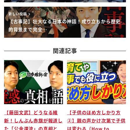
お茶って言っていただいたので
新しい投稿
うん なんでお茶っていきなり
【古事記】壮大なる日本の神話！成り立ちから歴史
出たんですかあの時
的背景まで完全…
いやだから一生続けられる趣味
っていうことと あとほら
あっちゃんシンガポールとかでも
関連記事
あの活動拠点があるから そうですね
やっぱりこう世界でウケるじゃない
で日本人がやってるのが
やっぱ1番説得力が
あるって言うのと それから ま趣味としての
その幅の広さと奥の深さですよね はい
もうそんじょそこらじゃ
【藤田文武】どうなる維
【子供のほめ方しかり方
極められないっていう
新！しんぶん赤旗が報道し
②】親の声かけ次第で子供
うん確かに
た「公金還流」の真相と
は変わる（How to
でそのあらゆる検索の中から