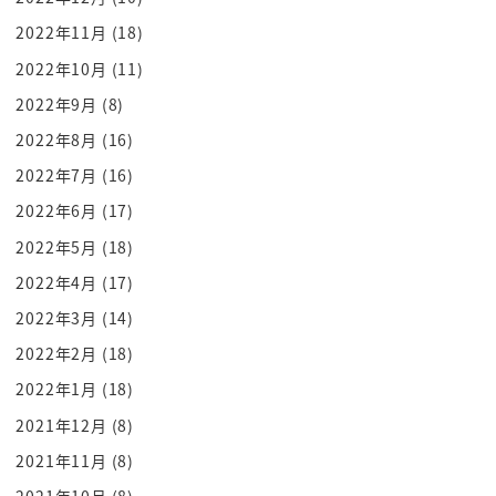
まだ行けるっていうのは そのなんか仕事が
2022年11月
(18)
取れるとかそういうことじゃなくって
2022年10月
(11)
うん 体力気力的にさ
2022年9月
(8)
ああなるほど
2022年8月
(16)
不安になったりせずに
2022年7月
(16)
頑張れるし
2022年6月
(17)
ま なんならまだ徹夜もできるぞ ぐらいの
へえー なんか早いって頭で分かって
2022年5月
(18)
るんですけど なんか心が
2022年4月
(17)
うん もういいってなってるんですよ
2022年3月
(14)
なんなんですかね まじゃあ1回
2022年2月
(18)
そうなってみなよ 絶対また
2022年1月
(18)
バリバリ やりたくなる
2021年12月
(8)
やりたくなるやりたくなると思うよ だって体も気
2021年11月
(8)
力もさ
はい まだあるんだもん あるんですよ
2021年10月
(8)