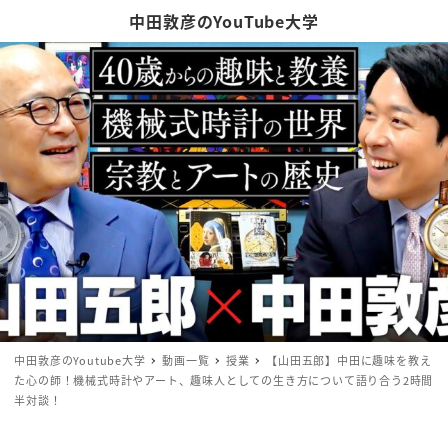
中田敦彦のYouTube大学
中田敦彦のYoutube大学
動画一覧
授業
【山田五郎】中田に趣味を教え
た心の師！機械式時計やアート、趣味人としての生き方について語り合う2時間
半対談！