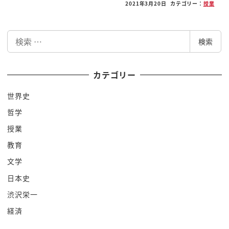
2021年3月20日
カテゴリー：
授業
変わった感覚があったんですよ
どう変わったの
検
なんか自分の中で仕事だけに
検索
索
邁進している自分というものに
距離ができてしまったというか
カテゴリー
あれ なんかこう
世界史
このまでいいんだろうかっていう
哲学
早くねえか そうですかね早いんですかね
早いと思うな
授業
いやなんか 思ってしまったんですよね うん
教育
それでぼっかりと心に穴がいいた時に うん
文学
その あ趣味もっとやりたいなって
日本史
であって良かったなって思ったんですよ
渋沢栄一
うん で趣味がないとすごい
経済
なんかこう絶望感があって うん
で私の中でその 早いのかなあって