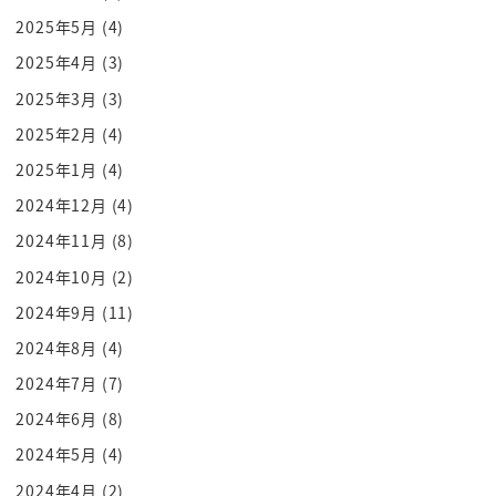
あんなさ 年がら年中さ 戦ってさ
2025年5月
(4)
あの人たち忙しいじゃん 戦でね
2025年4月
(3)
はい あの忙しい中でさ
2025年3月
(3)
やってるわけですよ
2025年2月
(4)
だから仕事バリバリやりながら
2025年1月
(4)
なんていうのかな
2024年12月
(4)
その生き抜きっていうかさ
2024年11月
(8)
あれにいいのかなと思ってそれも うん
あそうだったんですね
2024年10月
(2)
なんかその早いって
2024年9月
(11)
自分でも分かるんですけど
2024年8月
(4)
まだ40代走れるなって思うんですけど
2024年7月
(7)
走っといた方がいいと思うよ
2024年6月
(8)
そうなんですかね
2024年5月
(4)
走れなくなるからよ ほっといても
2024年4月
(2)
なんかその五郎さんが講談社をお辞めに