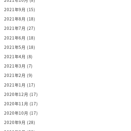
あるから そんな1回落ち着いても
2021年9月
(15)
またじっとしてられなくなる時が
2021年8月
(18)
来ると思うけどな
2021年7月
(27)
五郎さんが その仕事はお金が増えるもの
2021年6月
(18)
趣味はお金が減るもの 減るものだ うん
2021年5月
(18)
あれもすごいこう大名言で
それをすごい重要な言葉だなと
2021年4月
(8)
思ってるんですけど うん
2021年3月
(7)
そのお金を こう稼ぐことしか考えない
2021年2月
(9)
40年を過ごしてきたと
2021年1月
(17)
40年間稼いでないですけど いや
2020年12月
(17)
お金稼ぐこと考えてたんだ
2020年11月
(17)
稼ぐことをずっと考えてたんですよ
2020年10月
(17)
うん
でもなんかその 使ってないなって思って
2020年9月
(28)
最初茶器買うのも