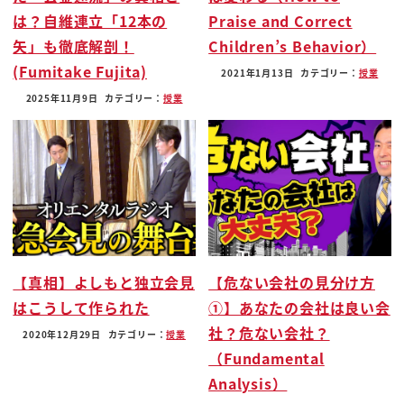
は？自維連立「12本の
Praise and Correct
ポンってお茶を出していただいて
矢」も徹底解剖！
Children’s Behavior）
それがドンピシャで
(Fumitake Fujita)
うん なんと奥深くて
2021年1月13日
カテゴリー：
授業
あとまいろんなことに こう応用が利くでしょ
2025年11月9日
カテゴリー：
授業
なんか所作だとかさ
そうですね うん
なんかその言ってたいた時は正直その
まだ趣味見つけられたらいいな
ぐらいの時だったんですけど うん
あれからその3年の時が経つ中で
うん
【真相】よしもと独立会見
【危ない会社の見分け方
その私も40を超えて あの時まだ39
はこうして作られた
①】あなたの会社は良い会
だったんですよ うんうん で40超えて
社？危ない会社？
2020年12月29日
カテゴリー：
授業
で3人目の子供が生まれたりして
（Fundamental
で色々と変わって うん
Analysis）
仕事に対する距離感がちょっと急に