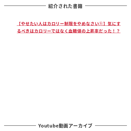
紹介された書籍
の思うんですよ
そうなるのがでしょ 仰っていただいたのが うん
早いよ
で
【やせたい人はカロリー制限をやめなさい①】気にす
るべきはカロリーではなく血糖値の上昇率だった！？
で調べたらその ミドルエイジンクライシスってい
う名前がついてたり あーそうだ
するらしいんですよ 40代後半
50手前ぐらいでなるらしいんですけど
うんうん 早いのかなでもでも確かに
その気持ちになってると
うん でそんな中で趣味に助けられたな
あ これちょっと
山田さんに五郎さんにお礼言いたいな
とかって考えてる時に
その五郎さんとちょっと
対談させていただきたいと
Youtube動画アーカイブ
あそう また3年経った新たな悩みを