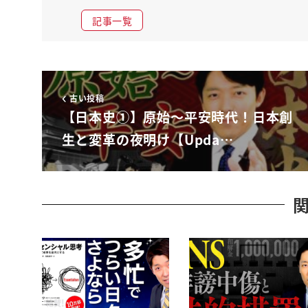
記事一覧
古い投稿
【日本史①】原始〜平安時代！日本創
生と変革の夜明け【Upda…