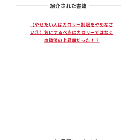
紹介された書籍
止まる人
【やせたい人はカロリー制限をやめなさ
【説
」ために
い①】気にするべきはカロリーではなく
手に
血糖値の上昇率だった！？