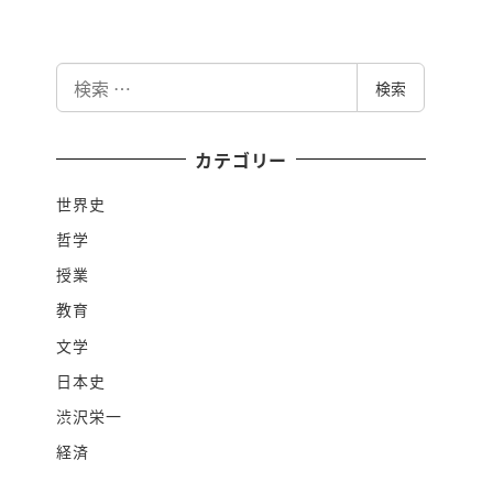
検
検索
索
カテゴリー
世界史
哲学
授業
教育
文学
日本史
渋沢栄一
経済