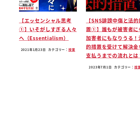
【エッセンシャル思考
【SNS誹謗中傷と法的
①】いそがしすぎる人々
置①】誰もが被害者に
へ（Essentialism）
加害者にもなりうる！
的措置を受けて解決金
2021年1月23日
カテゴリー：
授業
支払うまでの流れとは
2023年7月1日
カテゴリー：
授