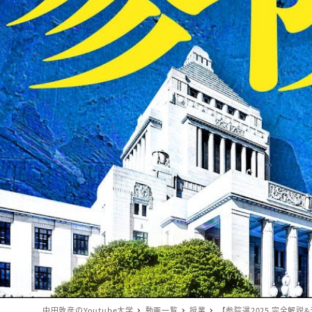
中田敦彦のYoutube大学
動画一覧
授業
【参院選2025 完全解