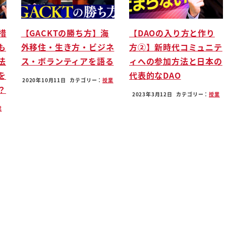
措
【GACKTの勝ち方】海
【DAOの入り方と作り
も
外移住・生き方・ビジネ
方②】新時代コミュニテ
法
ス・ボランティアを語る
ィへの参加方法と日本の
を
代表的なDAO
2020年10月11日
カテゴリー：
授業
？
2023年3月12日
カテゴリー：
授業
業