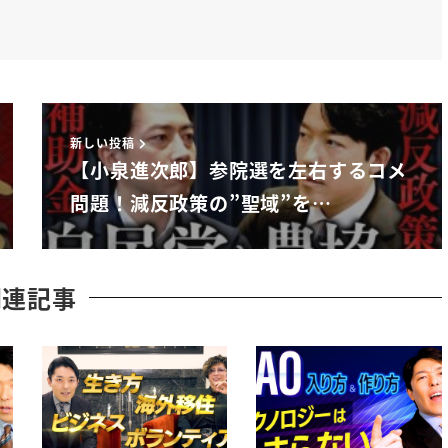
新しい投稿
【小泉進次郎】参院選を左右するコメ
問題！減反政策の”聖域”を…
関連記事