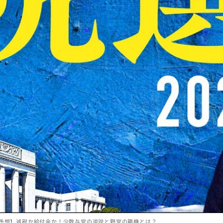
説&予想】減税か給付金か！少数与党の逆説と野党の勝機とは？