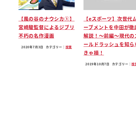
【風の谷のナウシカ①】
【eスポーツ】次世代
宮崎駿監督によるジブリ
ーブメントを中田が徹
不朽の名作漫画
解説！〜前編〜現代の
ールドラッシュを知ら
2020年7月3日
カテゴリー：
授業
きゃ損！
2019年10月7日
カテゴリー：
授