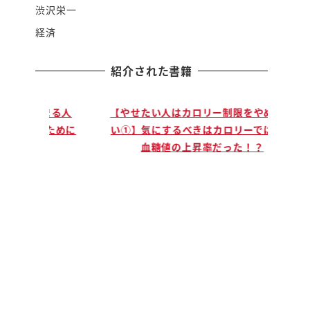
渋沢栄一
経済
紹介された書籍
止まる人
【やせたい人はカロリー制限をやめなさ
【説
」ために
い①】気にするべきはカロリーではなく
手に
血糖値の上昇率だった！？