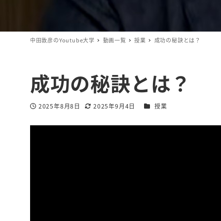
中田敦彦のYoutube大学
動画一覧
授業
成功の秘訣とは？
成功の秘訣とは？
カテゴリー
2025年8月8日
2025年9月4日
授業
投稿日
更新日
著
者