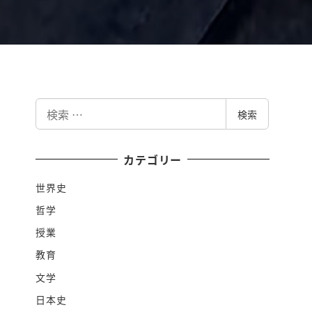
検
検索
索
カテゴリー
世界史
哲学
授業
教育
文学
日本史