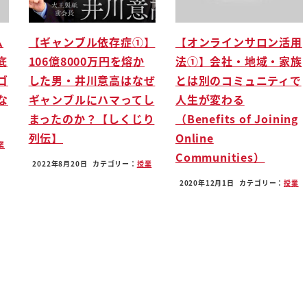
ム
【ギャンブル依存症①】
【オンラインサロン活用
底
106億8000万円を熔か
法①】会社・地域・家族
ゴ
した男・井川意高はなぜ
とは別のコミュニティで
な
ギャンブルにハマってし
人生が変わる
まったのか？【しくじり
（Benefits of Joining
列伝】
Online
業
Communities）
2022年8月20日
カテゴリー：
授業
2020年12月1日
カテゴリー：
授業