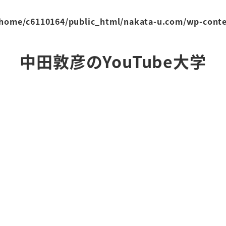
/home/c6110164/public_html/nakata-u.com/wp-cont
中田敦彦のYouTube大学