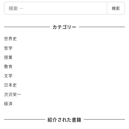
検
ラジオに出てはいけないとなったん
検索
索
ところが
ラジオねデータ位でこれからは劇場で先輩がねやっ
カテゴリー
ぱりもうぎっちりといいますからね
あいつはまだしうち早いでしょうかも多分人間関係
世界史
も色々あるわけですよ
哲学
あいつはまだシリーズだめだ
授業
あえてはちょっとミクはない if あるわけですよねそ
教育
んななう
文学
ブーブよてそう
日本史
人がラジオでますって
やったんですって
渋沢栄一
実はなんとそこでですね吉本ゴールが出てくるんで
経済
すよ
そこでラジオに出演するという落語家を支援したの
紹介された書籍
が吉本興業