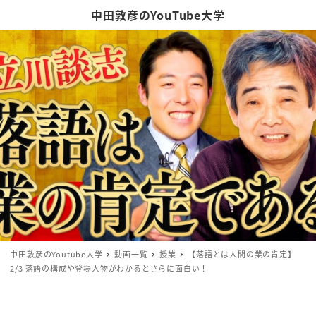
中田敦彦のYouTube大学
中田敦彦のYoutube大学
動画一覧
授業
【落語とは人間の業の肯定】
2/3 落語の構成や登場人物がわかるとさらに面白い！