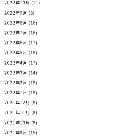
2022年10月
(11)
危機を起こしてしまったわけです
2022年9月
(8)
から
2022年8月
(16)
うわぁじゃあこれと大量にこのなんだろう昇進させ
るっていうのもいろいろ大変なん
2022年7月
(16)
問題が起きたとなるシステム会社でしょじゃあなん
2022年6月
(17)
か人でなんかこういいと思って ur
2022年5月
(18)
自体が暗いのかという中で c うち試験っていうのを
2022年4月
(17)
作ろう
2022年3月
(14)
っとしうちになっていいかどうかっていうね指標の
2022年2月
(18)
実演を行ってそれでアーチいいん
じゃない
2022年1月
(18)
そういうテストああっにょ
2021年12月
(8)
その身うち4件に自分の弟子が出てこいつは通るって
2021年11月
(8)
男子市長は思った人が落ちちゃっ
2021年10月
(8)
それを見てるんですよはないと
2021年9月
(15)
俺の弟子でこれ絶対大丈夫ってです何で落としてあ