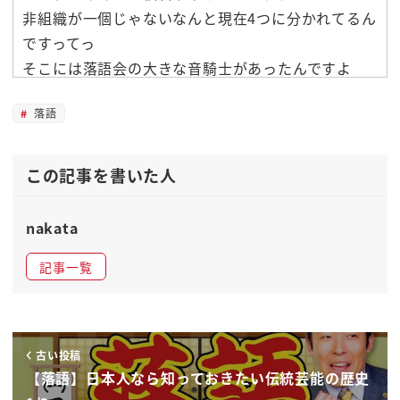
非組織が一個じゃないなんと現在4つに分かれてるん
ですってっ
そこには落語会の大きな音騎士があったんですよ
面白いですよね落語協会というのが1923年で9個
落語
10%を研究しそれを研鑽し方を
していこうと言う音樂5分がまま老号強化できました
a
この記事を書いた人
だから今なら号橋ができてからこの子ん家っていう
のは昇進するんですねやっぱこう
nakata
こういう人じゃなきゃいけないなと
落語協会の得ない人がもう認めなきゃいけないです
記事一覧
ね+
落語家たるものこうあるべしというルールもうラグ
を業界を決めていくということに
古い投稿
なっていったわけなんですがそこで事件が起きるわ
【落語】日本人なら知っておきたい伝統芸能の歴史
けなんです