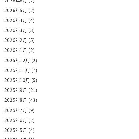
2026年6月
(2)
伊集院光さんもともと落語家さんなんですよねでも
2026年5月
(2)
落語家としてそのラジオに出ていい
2026年4月
(4)
か悪いか見たので名前変えたみたいな音で順位光る
2026年3月
(3)
っていうまったく見た目とは
2026年2月
(5)
造像つかない名前にしてこっそりバイ
としてラジオやったらそれが人気になっちゃって伊
2026年1月
(2)
集院光が誕生したっていう話もあり
2025年12月
(2)
ましたね
2025年11月
(7)
落語お母さんとラジオっていうのなんかちょっとね
2025年10月
(5)
こう関係があるわけですよね
2025年9月
(21)
しゃべりのプロところしゃべりのメディアですけど
2025年8月
(43)
ラジオね面白い話じゃないですかあ
そしてそこから2つアグダコタやっぱり俺なんだぞ
2025年7月
(9)
真打昇進問題ねその時の音落語協会の会長がこの柳
2025年6月
(2)
家小さん師匠という人だったんです
2025年5月
(4)
ね