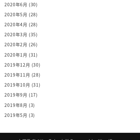
2020年6月
(30)
ありますか落語立川流なんですが
2020年5月
(28)
この4つの流派ですね決して
むちゃくちゃ喧嘩してるわけではないとかつてそう
2020年4月
(28)
いう事件があってこうなったけれど
2020年3月
(35)
も今は別にね今もネタて変わる全員もうこいつらと
2020年2月
(26)
言ってるわけ
2020年1月
(31)
れないそれアウトレイジ的な世界ではない
2019年12月
(30)
だけどカルチャー的に4つに分かれてるんだよという
2019年11月
(28)
話をしています
面白いですね
2019年10月
(31)
でこの盾代わりうってなって例えば団主将に就いた
2019年9月
(17)
んですよねこの
2019年8月
(3)
例えば楕円形3立川っていうところは一緒なんだとね
2019年5月
(3)
まったくラグを知らないとかね
このそこでどういう仕組みそれこそがですねこれ名
字ではなくても8号っていうやつ