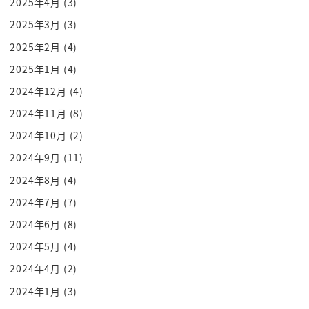
2025年4月
(3)
そうゆう所が真打もっと増やそうというとですね
2025年3月
(3)
大量には勝手ですね2つ目を真打ちに昇進させるって
2025年2月
(4)
いうね
2025年1月
(4)
そういう数字もっと増えた方がいいでしょうという
流派の
2024年12月
(4)
その会長が就任した時にいやいやそんなに真打ち尾
2024年11月
(8)
根
2024年10月
(2)
増やしたらいい風呂後しますよねちょっとでこの真
2024年9月
(11)
打ちの増やし方
2024年8月
(4)
ちょっと違うと思いますといろんなバランスあると
2024年7月
(7)
思いますよ
2024年6月
(8)
あの会長西内
にしてもらったさせてもらったらね嬉しいからその
2024年5月
(4)
人にね恩義を感じるだろうし
2024年4月
(2)
っていう側面もあるし微気に入られたいから白にす
2024年1月
(3)
るのかとかね色んなうまくあると