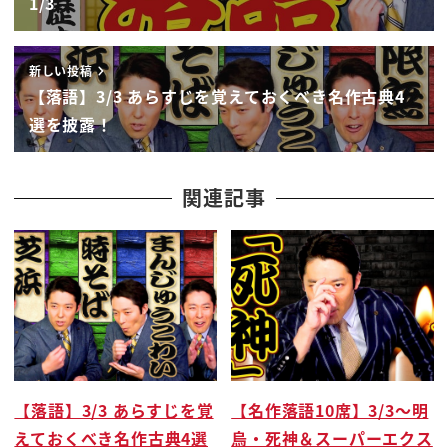
1/3
ねえ
落語協会を震撼させた事件それはラジオという新し
新しい投稿
いメディアの台頭だったんですよ
【落語】3/3 あらすじを覚えておくべき名作古典4
それまでライブですよ寄せ中心
選を披露！
ライブで劇場でお客さんの前で実際にネタをして笑
っていただく
そしてお金をいただくそれが落語家のあるべき姿し
関連記事
かしラジオというまたその当時よそ
の同時新しいメディアだっ今で言う youtube だろう
ね
ラジーをという新しいメディア
できて落語協会は
アガー流たらしいんですよだめだめだめだめだねそ
んなラジオとかに出てネタやる
【落語】3/3 あらすじを覚
【名作落語10席】3/3〜明
やでも大丈夫でねでてね
えておくべき名作古典4選
烏・死神＆スーパーエクス
音だったら23めちゃくちゃいろんな人がいるんです