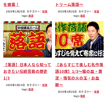
を披露！
トリーム落語〜
よね
落語っていうのはあのあんまり大きいないでしょだ
2020年1月25日
カテゴリー：
授業
2020年1月28日
カテゴリー：
授業
tags:
落語
tags:
落語
から言葉あの喋りの仕事ですから
ラジオめちゃくちゃ向いてるんですよでラジオディ
レクターからもね
いやいやの低予算でね面白もう番組作られた部落を
がやってめちゃくちゃこれかかっ
てるんでしょ
実際ありませんかえっだあれ
【落語】日本人なら知って
【あらすじで楽しむ名作落
ラジオネタんだろまあ寄せにまあお客さんこれなる
おきたい伝統芸能の歴史
語10席】1/3〜猫の皿・置
ぞそんなにもネタ知られる前
1/3
泥・悋気の火の玉・お血
対人大臣携行したネタラジオでポーンとやってベン
脈〜
チャー
2020年1月23日
カテゴリー：
授業
tags:
落語
後ろはそれ知ってるわああ知ってるわとなってそれ
2020年1月26日
カテゴリー：
授業
tags:
落語
じゃ駄目だろまあ
客ご覧なんか大丈夫とられたはルガーない大丈夫な