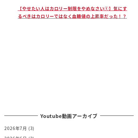
なんですって出たらエアでたら会&はこれから潮の時
で
【やせたい人はカロリー制限をやめなさい①】気にす
代かもしれんだっつってですね
るべきはカロリーではなく血糖値の上昇率だった！？
春風亭柳橋さんっていう人とこの柳家金語楼さんと
人ですね
組ませてですねあなたの境界作ったらええやんって
原型となる組織をつくりそれが後の
落語芸術協会となったらしいんですね
だから落語協会に対して新しい風を吹かせたいとい
うスタート地点なのでどちらかと
いうと
古典うーんねかなり集中している落語協会と比べて
新作の落語の方の研究にもですね
かなり意識が向いているのがもの落語芸術協会たと
Youtube動画アーカイブ
でラジオ出演 ok とそういうことなんですねー
そういえばこれはの方に書いてあることじゃないん
2026年7月
(3)
ですけどあの伊集院光さんね