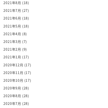
2021年8月
(18)
いつどうかってんだ
2021年7月
(27)
おかしいなら後のシステムなってこんな所でられる
かって言って出ちゃうという
2021年6月
(18)
それで落語立川流というのを作るわけですね
2021年5月
(18)
ダダン所で自分のことを言え許家元って言うんです
2021年4月
(8)
けどまぁなんでかっていうと自分で
2021年3月
(7)
協会から独立して四白角をみたいになんとか流なん
2021年2月
(9)
とか流茶道と思うでしょ
2021年1月
(17)
角とか茶道って戦記裏千家とか w がいっぱいあるじ
2020年12月
(17)
ゃないですか
うちはうちの流派のトップ
2020年11月
(17)
なんだよということをやっ独立したっていう流れだ
2020年10月
(17)
から落語協会芸術協会円楽一門会
2020年9月
(28)
落語立川流という
2020年8月
(28)
4つに大きく分かれてると
2020年7月
(28)
ただこの立川談慶さんもちろんこのね例えば名前が