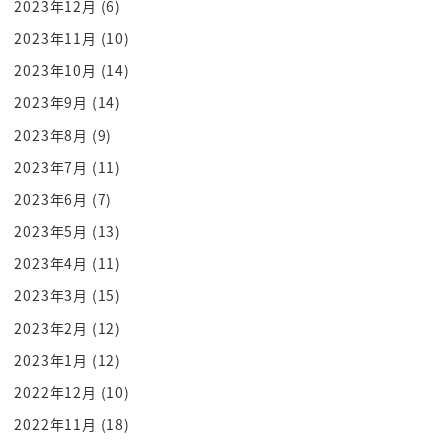
2023年12月
(6)
思います明確じゃないわけだな
2023年11月
(10)
人が決めるわけだからそうやって号揉めて独立する
2023年10月
(14)
んです
やっぱりポンポン
2023年9月
(14)
新年と独立できませんからねカリスマなんですよ
2023年8月
(9)
産業庭園症という人が1978年にそこで出たんですっ
2023年7月
(11)
て
2023年6月
(7)
そこを元にして作られたの円楽一門会展はできてる
2023年5月
(13)
らしい
2023年4月
(11)
できました我々世代でも知っているカリスマ落語家
2023年3月
(15)
と言えば食べ方んでしょ
この人も
2023年2月
(12)
出るんですよ業界なんでかこの事件と関係関係があ
2023年1月
(12)
るんですね
2022年12月
(10)
この三遊亭編集書が出たあとねこの子3章はまだ
2022年11月
(18)
会場なんですけどこの子最小が出たと音もが分裂の