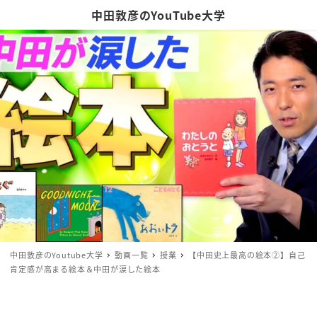
中田敦彦のYouTube大学
中田敦彦のYoutube大学
動画一覧
授業
【中田史上最高の絵本②】自己
肯定感が高まる絵本＆中田が涙した絵本