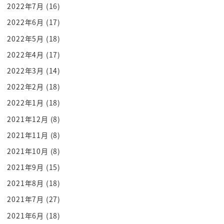
2022年7月
(16)
心なのにみたいねバイトしてるん m
2022年6月
(17)
メインの収入バイト何よ俺ロックミュージシャンな
んだよ
2022年5月
(18)
バイト作っていうのね言いたいないやそうだよ
2022年4月
(17)
バンドメンバー以内のみ未たこれから見つけるんだ
2022年3月
(14)
よみたいなね
2022年2月
(18)
解散して今解散してメンバーいないだけなんだよ
2022年1月
(18)
俺はロックバンドん
2021年12月
(8)
ギタリストアンだろうみたいなそういう時ってある
2021年11月
(8)
じゃないですか
僕もあるんですよ
2021年10月
(8)
お前だねもんなんだよねだよね
2021年9月
(15)
a rain ヌー女の ja じゃないよプレイ doodle
2021年8月
(18)
ブーバーぬふり
2021年7月
(27)
90で今食ってんだから youtube バーディーじゃん
2021年6月
(18)
みたいな