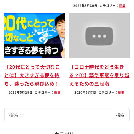
ドラさよ
2024年8月30日
カテゴリー：
授業
子も子もないのね
惹かれるわけですね
虎ってしましょうあるよねということの前提のもと
にしましまないのに
って聞かれるわけですねでって食っていくする違う
わけですね
polo ダウンちょっと自信なくしちゃうんですよ
【20代にとって大切なこ
【コロナ時代をどう生き
そして次はですね今日は何です今日を君はだあれ
と②】大きすぎる夢を持
る？①】緊急事態を乗り越
美しいフラミンゴですよね綺麗ですね
ち、迷ったら飛び込め！
えるための三段階
地震
2023年5月28日
カテゴリー：
授業
2020年5月7日
カテゴリー：
授業
満々のこの flamingo フラミンゴ度も同じ帰らせん
ですね君は誰とは虎だよ
検
ねっ
検索
索
葵
根本ですよね1番人気そんな葵ってとこですねそれは