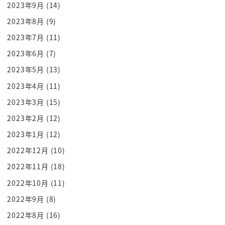
2023年9月
(14)
んですつまり虎だと思ってるの
2023年8月
(9)
こいつだけなんですよ
そうですけどね青い虎っていうふうに対するはある
2023年7月
(11)
けれども
2023年6月
(7)
青いのがやってきましたつまり定義はないん
2023年5月
(13)
これだけ映ってたら読者も何かを奪う
2023年4月
(11)
それでしてあなただれ音を取らだよ
2023年3月
(15)
しな島ないよに
2023年2月
(12)
青いのに周囲の定義が自分の存在をぐらつかせてく
2023年1月
(12)
るわけですな
違う俺ダメなこうなるわけですよね
2022年12月
(10)
これはねめちゃくちゃ分かります皆さんもお前は何
2022年11月
(18)
者だって言われて俺はこうだと思っ
2022年10月
(11)
てるって表明したときに血が来ないって言われたこ
2022年9月
(8)
とありませんそうですよねー
2022年8月
(16)
俺はさあロックミュージシャンなんだよバイトが中