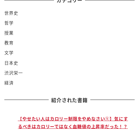
カテゴリー
だいたい黄色とか
世界史
まれにいても白とかじゃないのということですよね
哲学
青いようにと言われてですね言ってもん
シゲがあるし
授業
落ち込むわけですよ自分を鼓舞するためにジャンプ
教育
だってホラー
文学
ジャンプするわけですよねでも眠りしてね強がって
日本史
みたんだけどね
渋沢栄一
あれって言ってですね
経済
無理してどんなもんだからね意見に坊っちゃんに陥
っちゃうんですねおちゃん
紹介された書籍
ぶっくぶっくぶっくぶっく見てくださいねちょっと
涙目ですよないってるんですね
ぬら
で
【やせたい人はカロリー制限をやめなさい①】気にす
るべきはカロリーではなく血糖値の上昇率だった！？
何やら近づいていきますはいここで99点か何かがい
いけど中からブーブーナイフてる