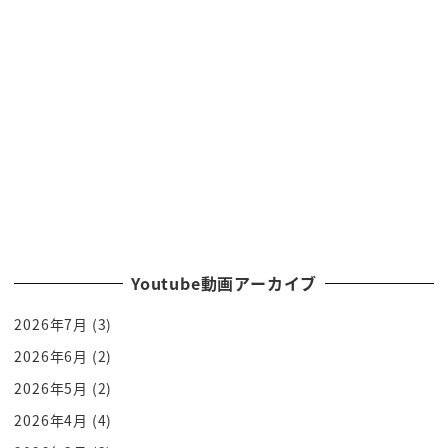
トロスっぽくブーブー風呂の中でなくっていう
ねそういうありありますよね湯船に浸かって涙おこ
うとかしていくのでそういう状態
ですね僕もぐんぐんなんちゃらですね
村
下からない架空のですねなんだなんだなんだからね
ん
ず糞えっ青いトラコレですよ
ず夫婦が何だこの池の主的な存在はあるね
うざっガー
Youtube動画アーカイブ
どうやらオーナーズですよ
2026年7月
(3)
バカラ電解兄弟女まずが雑駁ウンガー
そこからですねものすごい上空ばれておりますどう
2026年6月
(2)
いうことすうぞ挑んでいる
2026年5月
(2)
気がつくと目の前には見たことない景色が広がって
2026年4月
(4)
いました青いのは割けば青いの後