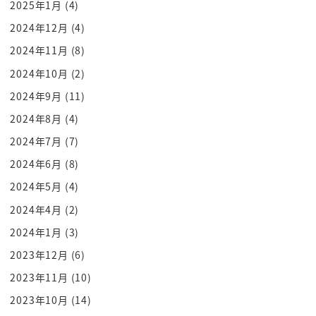
2025年1月
(4)
をね眼下に広がってるんですよね
2024年12月
(4)
そんなの見下ろしながらですね
2024年11月
(8)
僕は虎なぁ
青いとラガー
2024年10月
(2)
叫んで
2024年9月
(11)
そうか
2024年8月
(4)
かっこいいなと言ってをワール
2024年7月
(7)
というお話なんですねこれすごいーっと思いました
2024年6月
(8)
僕らこれめちゃくちゃいいぞ
2024年5月
(4)
なんでだなんでこれいいんだ
2024年4月
(2)
自分なら分析しましたねまずね
青い虎っていうのは違和感まずは感じてないんです
2024年1月
(3)
よ
2023年12月
(6)
でも青いのがやってきましたって最初の表現してる
2023年11月
(10)
んですね
2023年10月
(14)
青いのつまりこの作者も青い空だとは定義してない