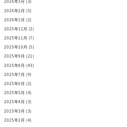
2026年3月
(3)
叫ばずにはいられませんでした
2026年2月
(5)
うわぁ
2026年1月
(2)
いわけですねこんな景色私もですねスカイダイビン
2025年12月
(2)
グをしたことあるんですよね
こういう系趣味道であります bar パラシュート下調
2025年11月
(7)
べが開いた後
2025年10月
(5)
うわああああああわかりますその気持ちへ
2025年9月
(21)
ルアーなりますよねその上でですねもう殺菌が飛ば
2025年8月
(43)
ないですよ
2025年7月
(9)
うわあああっ
2025年6月
(2)
その後ですねパッと音聞かれるんですねいい声じゃ
な
2025年5月
(4)
お主は誰じゃ
2025年4月
(3)
これをですねナマズが効いてるわけですね d 声じゃ
2025年3月
(3)
なお主は誰じゃ
2025年2月
(4)
その時ね今までいた場所が