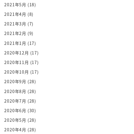
2021年5月
(18)
で人なのに原因じゃいって眉ってかちゃん
お前の大江っていうかでわかんだよお前が俺のこと
2021年4月
(8)
芸人じゃないって言うから俺苦しん
2021年3月
(7)
だなんて言う中盤だったらお前の芸人が芸人だって
2021年2月
(9)
いうんだよ
2021年1月
(17)
俺は誰なら他社からの定義なんですよそれ
2020年12月
(17)
それに対して何が起きたかここが面白いですねバー
2020年11月
(17)
ンて飛び込んだの中からですねうん
2020年10月
(17)
あーナマズがだあああああああ
連れて行く
2020年9月
(28)
ただ空に行ったんじゃないこれが面白いただ空に行
2020年8月
(28)
ったんじゃないよね
2020年7月
(28)
天気になるのはこのページだただに空に行ったのは
2020年6月
(30)
ここだけどその次へ
2020年5月
(28)
叫んだ後もう一度見下ろしたらそこに何がいいか
2020年4月
(28)
フラミンゴとしな馬がいるんですよここねー