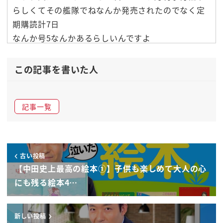
らしくてその艦隊でねなんか発売されたのでなく定
期購読計7日
なんか号5なんかあるらしいんですよ
はいでもなんか人気が出たら暖房本化するとか信じ
てですね
この記事を書いた人
あの自分のねあの意見がそこは届くかどうかなんて
分かりませんけれども
記事一覧
素晴らしいってことだけちょっとな伝えておきたい
青いトラ
青いとなっている
どういうお話過去ですよねこれもシンプルなんです
古い投稿
よ青いトラ
【中田史上最高の絵本①】子供も楽しめて大人の心
ねまずですね
にも残る絵本4…
一発ないですね
ほんとコーンと猫の青い鳥はいましてですね
新しい投稿
青いのがきましたいいですね静かな海辺ですね