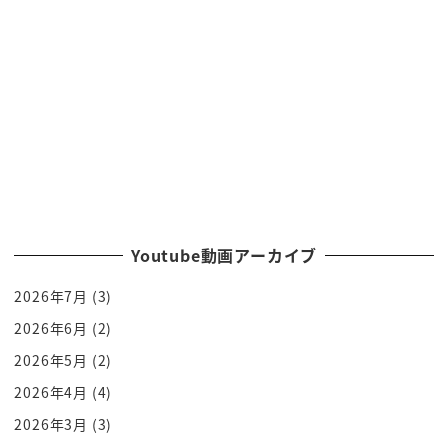
ずーっと頭の周りを
[拍手]
海外されてるから
知らねえわそんなのって他の人に探しの
意見交換せやって言うけどどっちなん
だろうこれ私はどっちなのかな
[拍手]
不思議なんですよだから多分55歳の
耳の裏と臭いじゃないですか
Youtube動画アーカイブ
どんなに嗅いでもことか全く臭いと思え
2026年7月
(3)
ないから一体誰かに変えてほしいんです
[拍手]
2026年6月
(2)
1回抜きます
2026年5月
(2)
後輩に嗅いでもいいもんなんですか大丈夫
2026年4月
(4)
よ
2026年3月
(3)
正直も楽屋とか芸人さんの楽屋でだからの