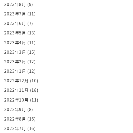
2023年8月
(9)
だってこれトーク聞き始めた時
殴り合ってたんですよ
2023年7月
(11)
いやもう全然ねあのーしっかり聞いても
2023年6月
(7)
どうしてこうなったのかがこう
2023年5月
(13)
境目がバキッとあるわけじゃないから
2023年4月
(11)
わからなかったけど
2023年3月
(15)
会うんだと思います本当にこういう家で
2023年2月
(12)
いるふざけてる感じとかも
2023年1月
(12)
合うんだと思いますだから家帰ってきたら
すっごいでかい声でただいまって言うん
2022年12月
(10)
ですよ
2022年11月
(18)
ただいまーとかじゃないですかただいま
2022年10月
(11)
1個私の中で決めてることで
2022年9月
(8)
廊下中に聞こえるようになっていうかそこ
2022年8月
(16)
のフロアの
2022年7月
(16)
廊下に聞こえるように