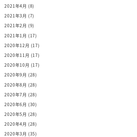
嫌なこと見なくていいんじゃないかって
2021年4月
(8)
いうことも含めてちゃんと声を出してただ
2021年3月
(7)
いまって言えばお互いのプライバシーに
2021年2月
(9)
対しての配慮として入ってきたよというの
2021年1月
(17)
を分厚めに知らせてる
2020年12月
(17)
んですけどね全然何も隠すことはないんで
2020年11月
(17)
西野さんに言ってほしいから
2020年10月
(17)
ねなんか変なビデオ見てる時に帰って来
られた
2020年9月
(28)
誰も見てませんよみたいにしないといけ
2020年8月
(28)
ないためにはやっぱり声かけがあった方が
2020年7月
(28)
いいなと思って全然いい話じゃなかった
2020年6月
(30)
じゃないですか
2020年5月
(28)
そうなんだもう何やってもプラスに今なっ
2020年4月
(28)
てる
2020年3月
(35)
家に帰ってきたらどっちかがだいたい隠れ