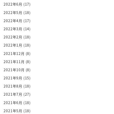
2022年6月
(17)
それもなんでかって言ったらなんか最初の
時あの家にいて
2022年5月
(18)
こそっと入ってきた
2022年4月
(17)
合鍵を持ってる時ねこそっと入ってきて
2022年3月
(14)
こう見てこう入ってきたの見たから
2022年2月
(18)
なるほどなってこういうのってこれをOK
2022年1月
(18)
にしてしまうと何かこっそり入ってきて何
2021年12月
(8)
をしてるか見てやろうとか思ったりする
2021年11月
(8)
ことが出てきたらいけないなと思って
だからなんかちょっとなんだろうな
2021年10月
(8)
隠れてなんかタバコ吸ってたりとかする
2021年9月
(15)
ことを見たりするのって嫌じゃないですか
2021年8月
(18)
だったらもう最初に私は入った瞬間に
2021年7月
(27)
ただいまーって言ってただいまから顔を
2021年6月
(18)
見るまでまあ56秒あればなんか変なこと
2021年5月
(18)
してても隠せるんじゃないかとか