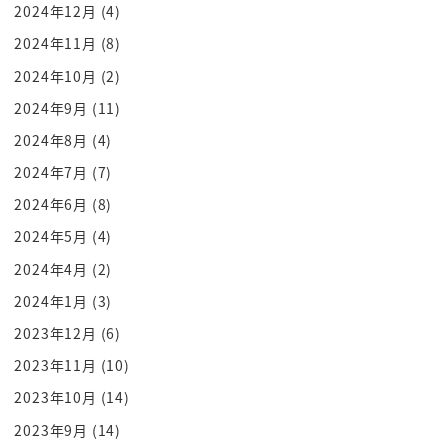
2024年12月
(4)
臭くない
2024年11月
(8)
俺先輩の頭皮初めて書きました
だからそういうことなんだよ
2024年10月
(2)
確かに俺息子よく嗅ぐんですけど
2024年9月
(11)
息子みたいな感じ
2024年8月
(4)
こうやって頭こうやって見ながらうわー
2024年7月
(7)
何これほらこのここだけなんか赤ちゃん
2024年6月
(8)
みたいな毛であとはなんかちゃんと
2024年5月
(4)
しっかりしてる毛だけどこれなんでここ
2024年4月
(2)
だけこの赤ちゃんみたいなキャラのみたい
なやめとけそういうのはまあもうやめとけ
2024年1月
(3)
ほらここだけほら見てみてこれなにこれ
2023年12月
(6)
赤ちゃんみたいだけ取るんや
2023年11月
(10)
大切をするな
2023年10月
(14)
すごい愛されてますよねまあまあそんな
2023年9月
(14)
感じになります