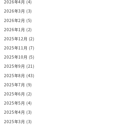
2026年4月
(4)
でしょぬっとしてるんですよまだ家で喋ん
2026年3月
(3)
ないっすよねちゃすっごいぼうとしてます
2026年2月
(5)
あやっぱそうですかもう合槌がふはふはほ
2026年1月
(2)
とかしか言わないんですよあ文章喋ること
2025年12月
(2)
まずないっす家でないですよね似てるん
ですかね私と白雪さんってどっかどうなん
2025年11月
(7)
ですかね似てる部分もあるかもしれないし
2025年10月
(5)
全然違うと言ったら全然うん違うあの2人
2025年9月
(21)
で対談したりもしたじゃないですかはい
2025年8月
(43)
はいはいあん時どういう印象なんですか
2025年7月
(9)
このひさいやだからなんか話してる限り
2025年6月
(2)
普通の全頭な人だと思ったんで相手中田
さん選ぶのはおかしいぞと思ってなんで
2025年5月
(4)
ですかなんで離婚しないんですか聞ひゆさ
2025年4月
(3)
んって私のことどう思ってるんですか
2025年3月
(3)
なんかおかしな人間だと思ってます若干