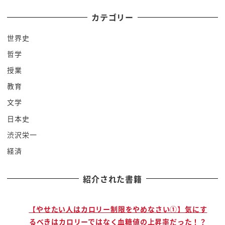
こんなにYouTubeやってるテバ屋
カテゴリー
いるでそれで
世界史
言ったりしてるんで頑張ってるはずなん
哲学
ですけどねなかなかでもま似た感じでは
あるかもですねええそっから結婚してと
授業
いうはい結婚してへえじゃあ前半戦終了
教育
っってことでありがとうございましたいや
文学
簡単とやめてくださいえでもなんか
日本史
その雪さんらしいところもありつつなんか
渋沢栄一
意外なそ上もちょっと見えてきどうですか
経済
さん今ちょっと今までのその流れ聞いてて
いやなんかなったのがなんか清掃あまりし
紹介された書籍
ないっておっしゃってたじゃないですかだ
からもしかして今日結婚式ぶりぐらいの
うんうんああシシードなのかななんか友達
で
【やせたい人はカロリー制限をやめなさい①】気にす
るべきはカロリーではなく血糖値の上昇率だった！？
の結婚式とか一緒にいたことあったっけ