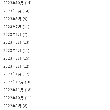
2023年10月
(14)
たくないうんうんあそうなんだなんででき
2023年9月
(14)
なくなるんですか家庭でも見ちゃうじゃ
2023年8月
(9)
ないですかそのもさん分かると思うんです
けどその家庭の中田さんとそのはい外の
2023年7月
(11)
中田さんて両方見ているとそこでなんか
2023年6月
(7)
ちょっとした矛盾とかあるじゃないですか
2023年5月
(13)
行動だったりその発言だっったりとかで
2023年4月
(11)
いやできてないよねみたいなのがもすごい
2023年3月
(15)
その20年分持ってるのでうんうんうん
2023年2月
(12)
うんうんうんうんなんかちょっとポロっと
2023年1月
(12)
言いたくなっちゃうんですよでそうすると
その多分うんあのフランスの配信部屋では
2022年12月
(10)
それこそロンパ王として無双状態でもう
2022年11月
(18)
すごく気持ちよく来たコメントに対して
2022年10月
(11)
バンバンバンバン答えてるのにうんうん
2022年9月
(8)
いや違わないみたいなことを私がもう時々