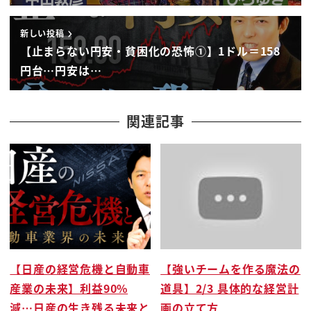
ま言うじゃないですか自分の誕生日も言う
新しい投稿
んですか明後日自分の誕生日でそれ忘れ
【止まらない円安・貧困化の恐怖①】1ドル＝158
ないよねでもうちもあの一緒なんですよ
円台…円安は…
入籍日と誕生日一緒のの誕生日が乳一緒
同じパ
検察部って私もそうなんですよ同じですよ
関連記事
ね同じのが楽ですよね同じのが楽ですよね
そう忘れないでしょ私でもあでうん誕生日
は忘れないけど結婚記念日は忘れえで同じ
そんなことない忘れたことないと思います
よ私え忘れてましたなんか誕生日は祝わ
れるけどなんかこうお互いの結婚記念日だ
ねみたいなのはあんま会話になっそんな
【日産の経営危機と自動車
【強いチームを作る魔法の
ことないですよ10周年どれだけ手厚くっ
産業の未来】利益90%
道具】2/3 具体的な経営計
たかどんなことんです10周年10周年ね
減…日産の生き残る未来と
画の立て方
10周年お揃いの時計買おうって言って