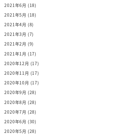
2021年6月
(18)
窓も開けずにシャッター締め切ってリール
2021年5月
(18)
の酒の匂いが充満してティッシュうんが
散らばった状態で終わりって出てきて本当
2021年4月
(8)
に終わりなんですようん片付けない片付け
2021年3月
(7)
ないんですよあらでそれをルンバは拾え
2021年2月
(9)
ないじゃないですかティッシュはね
2021年1月
(17)
ティッシュはねティッシュ拾い機能がつい
2020年12月
(17)
てるルンバがうちにあるのって聞いたら
2020年11月
(17)
なんか逃げるんですよあらうんどこの
2020年10月
(17)
ボタンを押すとティッシュを拾ってくれる
のって教えてって優しく言ってもなんか
2020年9月
(28)
ちょっと忙しいから分からないっててくる
2020年8月
(28)
んですよなんなんすかこのティッシュを
2020年7月
(28)
捨てれない男っていう話
2020年6月
(30)
いやあの別にすぐやらないだけで必要な時
2020年5月
(28)
はやるんだあのそのやらなきゃいけないっ