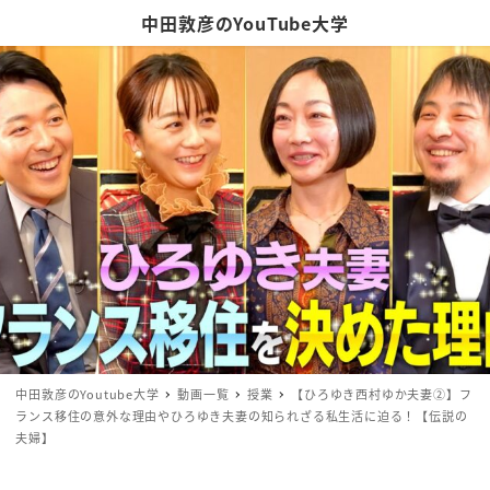
中田敦彦のYouTube大学
中田敦彦のYoutube大学
動画一覧
授業
【ひろゆき西村ゆか夫妻②】フ
ランス移住の意外な理由やひろゆき夫妻の知られざる私生活に迫る！【伝説の
夫婦】