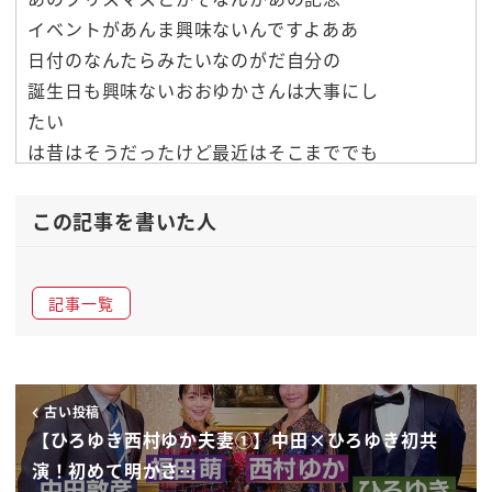
イベントがあんま興味ないんですよああ
日付のなんたらみたいなのがだ自分の
誕生日も興味ないおおゆかさんは大事にし
たい
は昔はそうだったけど最近はそこまででも
ないかいやだってもうあまりにも忘れ
すぎるからうんその1人大事にしてると
この記事を書いた人
ちょっと悲しくなっちゃうじゃないですか
確確かにでもなんかそこら辺はずっと弘之
記事一覧
さんぽいなうんちゃんとお祝いしますでも
結構子供の誕生日とか念入りにリマインド
しないと忘れそうになるからうんすげえ
こっち側のくせにはいすいません完全に今
古い投稿
検察ぶってましたけど私も容疑者の人はい
【ひろゆき西村ゆか夫妻①】中田×ひろゆき初共
明後日誕生日だからねそう忘れちゃうん
演！初めて明かさ…
ですよすぐ忘れちゃうんですそう子供のは