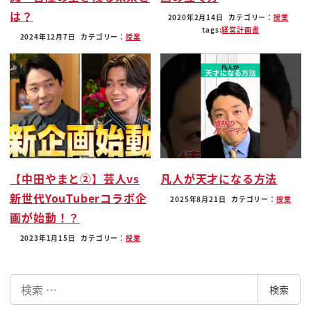
は？
時計一緒に買ってわ祝って緒まあの
2020年2月14日
カテゴリー：
授業
tags:
経営計画書
ロレックスがこんなにすごい人気っていう
2024年12月7日
カテゴリー：
授業
の知らなくてまさかのロレックスマラソン
を走らされるっていうね3店舗ぐらいああ
買いたくて買えなくてそう揃いの
ロレックスを買いたいってああよして
ロレックスくださいって言ったらねえやで
あの初めてロレックスがその出回ってない
ことていうかあお店開いてるくせに時計
【中田やまと②】芸人vs
凡人が天才になる方法
置いてない店舗なんてあるわけないだろう
新世代YouTuberコラボ企
2025年8月21日
カテゴリー：
授業
と普通思いますよね思います思います強盗
画が始動！？
に入られたって思ったナえじゃ何やなみ
2023年1月15日
カテゴリー：
授業
そうそうそうでも店員さん5人ぐらい経っ
てますからわわかんないんですかねあれね
検
まま転売防止なんでしょうけどあ転売し
検索
索
そうな顔してるから誰がないんですか