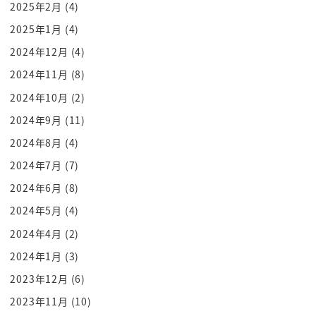
2025年2月
(4)
そうなんだでもなんかそうだよなでもうん
2025年1月
(4)
言うても僕あの普通に会社系組織人側なの
2024年12月
(4)
でうんうんうんそうするとやっぱあ
2024年11月
(8)
ぶっちぎりますそこみたいな
ああ組織をね私がはいああえでも
2024年10月
(2)
組織人には見えないですけどねヒさんもあ
2024年9月
(11)
だからそのこういうカメラの前でその
2024年8月
(4)
なんかタレント行的な時は別にやります
2024年7月
(7)
けど僕裏では普通に会社経営を細細とやる
2024年6月
(8)
中小企業のおじさんなのであそうなんだ
2024年5月
(4)
常識的なムるよとあまで僕普通に常識的な
2024年4月
(2)
ことをやりつつカメラの前では無理して
頑張ってるそう無理じゃないよね無理では
2024年1月
(3)
ないですよねそういう人ですもんね無で
2023年12月
(6)
その水を得た魚みたいなムーブが私が横に
2023年11月
(10)
いるとできなくなってしまうので共演し