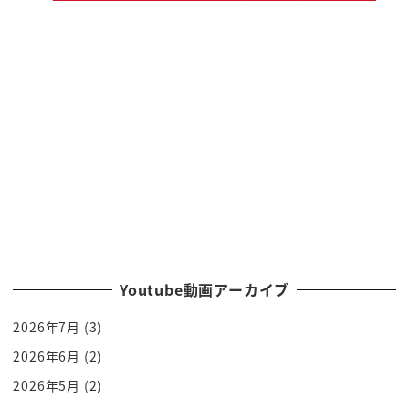
ひげさんあじゃそれ以来だ友達の結婚式ら
ですね3年ぶりぐらいとかですへえそん時
はちゃんとした格好はでもなんかこうこれ
よりもうちょっとカジュアルだったね
なんかあの昔若い頃に買ったあ違うあれだ
もらったスーツだもらったスーツ聞もらっ
たスツお互いに独特の距離感ですよね共演
nggなんで共演NGでもここでまさかの
共演してるわけですからうんあえでも
めんどくさくないですか共演夫婦共演
うーんちょっとね家の感じをこう持ってき
Youtube動画アーカイブ
ちゃうわないかなみたいなところ家の感じ
2026年7月
(3)
を持ってきちゃうとちょっと変わるんです
かなんかちょっと違うよねうんこんな
2026年6月
(2)
こんな饒舌じゃないですし
2026年5月
(2)
しそう