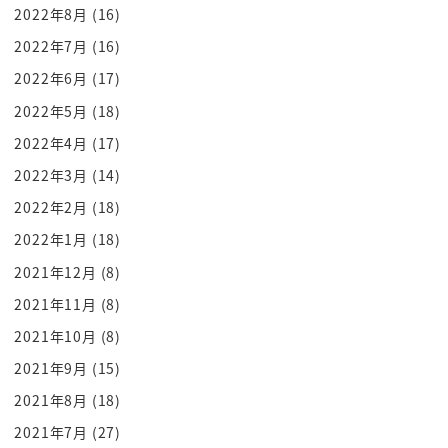
2022年8月
(16)
ガチャッと多分うんうんうんあの言って
2022年7月
(16)
しまうのでそれが少しいやでも本当掃除
2022年6月
(17)
好きなんすよ好きじゃねえよ出た生で見れ
た生で見れただってルンバいるのに掃除機
2022年5月
(18)
かけるんすよ手でいやで好きじゃなくてね
2022年4月
(17)
やってるんですよね一生懸命てか例えば
2022年3月
(14)
その配信部屋でその配信してる時に鼻かん
2022年2月
(18)
だティッシュをどんどん床に捨てるんです
2022年1月
(18)
ようんいちょっと待ってくださいそんな人
2021年12月
(8)
どこが常識人なん違違あのそれでまだ
2021年11月
(8)
終わってない私の話たですよそうそうそれ
であのゴミ箱真横にあるのにそこでこう勘
2021年10月
(8)
ですぐパッて捨ててでそれがもうなんか
2021年9月
(15)
その配信に集中したいから配信の間は捨て
2021年8月
(18)
ないんだたら分かるんですけどそれで
2021年7月
(27)
終わった後にああ終わったって言ってあの