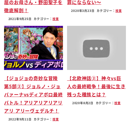
屈のお母さん・野田聖子を
罪にならない〜
徹底解剖！
2020年3月23日
カテゴリー：
授業
2021年9月25日
カテゴリー：
授業
【ジョジョの奇妙な冒険
【北欧神話②】神々vs巨
第5部②】ジョルノ・ジョ
人の最終戦争！最後に生き
バァーナvsディアボロ最終
残った種族とは？
バトル！アリアリアリアリ
2020年8月2日
カテゴリー：
授業
アリ アリーヴェデルチ！
2022年9月11日
カテゴリー：
授業