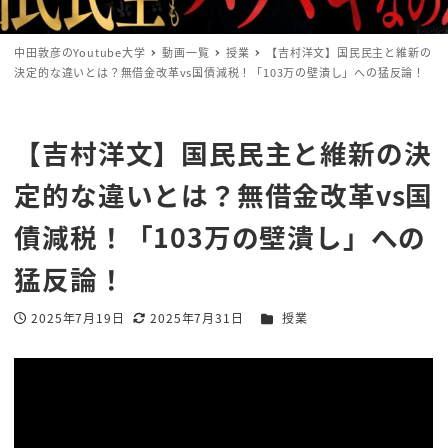
中田敦彦のYoutube大学
動画一覧
授業
【吉村洋文】国民民主と維新の
決定的な違いとは？無借金改革vs国債減税！「103万の壁潰し」への猛反論！
【吉村洋文】国民民主と維新の決
定的な違いとは？無借金改革vs国
債減税！「103万の壁潰し」への
猛反論！
カテゴリー
2025年7月19日
2025年7月31日
授業
投稿日
更新日
著
者