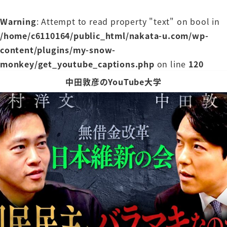
Warning
: Attempt to read property "text" on bool in
/home/c6110164/public_html/nakata-u.com/wp-
content/plugins/my-snow-
monkey/get_youtube_captions.php
on line
120
中田敦彦のYouTube大学