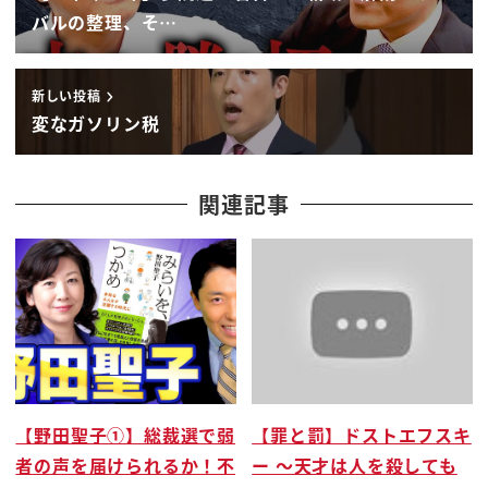
バルの整理、そ…
新しい投稿
変なガソリン税
関連記事
【野田聖子①】総裁選で弱
【罪と罰】ドストエフスキ
者の声を届けられるか！不
ー 〜天才は人を殺しても