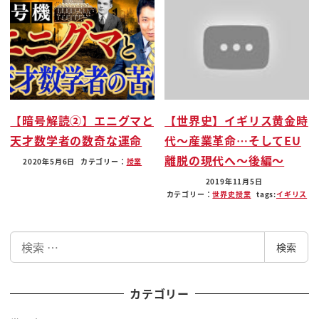
っとその行為に及んで出さきて
よし
立ってみたですねスーツの花の顔がですね初めてで
てるんですけど
美しくないんですよ
どれくらい美しくないかというと鼻画像の様らしい
【暗号解読②】エニグマと
【世界史】イギリス黄金時
んですよ
天才数学者の数奇な運命
代〜産業革命…そしてEU
で先端が赤いって評価の評判ですねスーツの花って
離脱の現代へ〜後編〜
2020年5月6日
カテゴリー：
授業
便利花って意味なんですね
2019年11月5日
紅花って赤い鼻鼻でしょ弁じゃ逆なんですよ
カテゴリー：
世界史
授業
tags:
イギリス
赤い花の音などでここで急に出るんですねどうした
んですか日から3塗って
検
検索
本当に眩しいな朝日がああ
索
あーそっかなるほど
カテゴリー
ほんとねーそうですよねうん
おつかれさまでしたですよねブーブーんっ