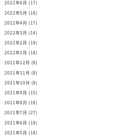
2022年6月
(17)
言ったですね
2022年5月
(18)
60歳ぐらいの女性なんすよ
2022年4月
(17)
どうかしらーみたいなんだね
はいお願いしません3着ぜ
2022年3月
(14)
そのままスルーでしちゃうんですねってああ人はパ
2022年2月
(18)
ニックですねああああをつけて置い
2022年1月
(18)
てありました
2021年12月
(8)
よかったですね夏ねすごいソロそれを見てちょっと
2021年11月
(8)
違うよね
2021年10月
(8)
すげーなーあいつんですね
2021年9月
(15)
だあああああああ
負けてらんねーとかですね等の十条台ばらしい燃や
2021年8月
(18)
してですね
2021年7月
(27)
俺もマジで幅広げたいと思ってるんでってことです
2021年6月
(18)
ね
2021年5月
(18)
その重要ですどうですけどボンバーと思っなんか急