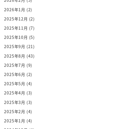
2026年2月
(5)
頭の中将とですね a 叱る genji でね舞を踊ってでキ
2026年1月
(2)
ャーキャー言われ
2025年12月
(2)
るっていうねそういうシーンがあります
2025年11月
(7)
ターン3ではない
2025年10月
(5)
わーやっぱり光さん一番かっこいいちゃーんんだな
ひかる hikaru っていうんだったんだ立ったら
2025年9月
(21)
ん
2025年8月
(43)
[笑い]
2025年7月
(9)
ブーバーこれ
2025年6月
(2)
ねあの楽しいねあとですよねやっぱりいい事と悪い
2025年5月
(4)
事がでもう恥を攻撃できますよね
2025年4月
(3)
その雪学んでまあ良い子だったなあといってね援助
2025年3月
(3)
してその後ターってやつ
ジャーンチャーハンステッを使いました卒ございま
2025年2月
(4)
したお疲れ様でしたーー
2025年1月
(4)
今日も無事終わりましたね打ち上げですおつかれさ