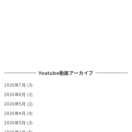
くなったけどなんかあの調子だと
可哀想だよね
いい子だったら話したりしてる時ねすごいね私代替
物かみたいな
あんまりアレですよね好みじゃなかったですかねみ
たいなんかそういうそんなもない
からとなってね言ってたからそうないい子なんだな
それでなんか外出れないかわいそうだなあ
雨情ぬフォッカーですねなんかわかんないけど好み
Youtube動画アーカイブ
じゃないけどタイプじゃないんだ
2026年7月
(3)
けどまぁいい子だなっていうことで資金援助し始め
2026年6月
(2)
る
2026年5月
(2)
ですね生活の面倒を見始めるっていうこのコール複
雑な恋愛もあるんですね
2026年4月
(4)
そんな中ね朱雀邸のですね行事がありましてパーテ
2026年3月
(3)
ィーがありましてですね