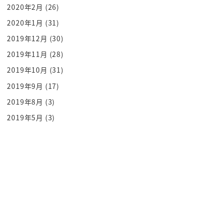
2020年2月
(26)
ないですかし飛距離も我に
2020年1月
(31)
返ってですねこれなんだろ染まっ生まれて喧嘩にク
ロス4肘ちょいあの人ず
2019年12月
(30)
そう思ったのでいやーなったみたいな感じっていう
2019年11月
(28)
かになってないんじゃないお前はん
2019年10月
(31)
で俺もわかんないよ
2019年9月
(17)
ok じゃあわかった王冠とかたとりあえずこの話も一
2019年8月
(3)
切なしで ok っていう
2019年5月
(3)
そういうそういうシーンもあるんですこの話いるっ
ていうね
クロス別の穴とみんなもといるっていうねこの2つ続
くんですね
パニック状態になっている時にパニック続くんです
よね
このフジツボがですね水正式んね中宮ってね
后としてね無茶を得るわけですね fujitsu をさやっっ