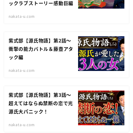
ックラブストーリー感動巨編
nakata-u.com
紫式部【源氏物語】第2話〜
衝撃の能力バトル＆藤壺アタ
ック編
nakata-u.com
紫式部【源氏物語】第3話〜
超えてはならぬ禁断の恋で光
源氏大パニック！
nakata-u.com