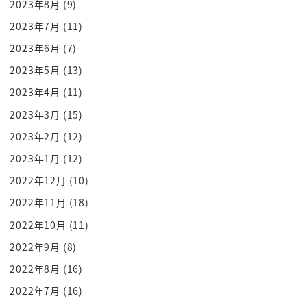
2023年8月
(9)
釣れそうなとかねああ本当だ
2023年7月
(11)
やってるけどね pick and してわけですね
2023年6月
(7)
でそんな中ですねもうパニック状態になってるんで
2023年5月
(13)
すね源氏がですね次に選んだ女って
いるんですね熟女すぎる女ってわかるけどね
2023年4月
(11)
ハートですよね最近をそうかシーズお前といってね
2023年3月
(15)
中将に言われて
2023年2月
(12)
まあダンスの時朝食を取ってくれれば何で打ち上げ
2023年1月
(12)
の後からお前は様子おかしくなっ
2022年12月
(10)
ちゃったよみてくださ
2022年11月
(18)
だ
2022年10月
(11)
うんっ
on masa
2022年9月
(8)
父さんとやらちょっとこうやくん奴らですねなんか
2022年8月
(16)
そのねえ
2022年7月
(16)
あああの人はあの光さんのことを好きらしいよって