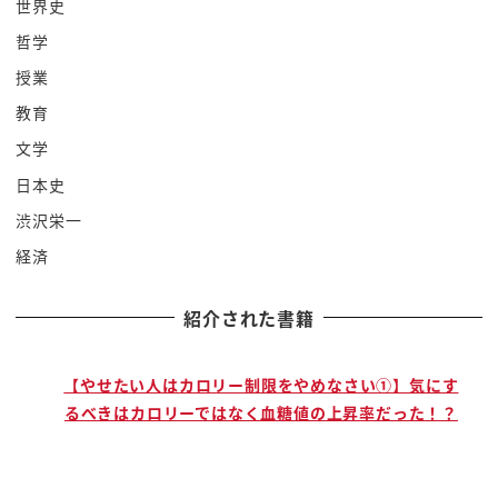
世界史
阿部あれどえっなんで俺何日かもかけて love れた
哲学
こんな色すっ
授業
2幕に比べればとろすよこれあれだろそう
教育
素早くてとりあえず俺帰らせていただきますね
おつかれさまでした変わりますね出口8ですありがと
文学
うござましたのか初
日本史
帰ってですね福生等の徐々になんですねおい経過な
渋沢栄一
くうまくいったみたいだな
経済
ドダ出す
であっ
紹介された書籍
今とにかくその話をした気ないん
1回寝たいいくらくらいで売ってたいから
で
【やせたい人はカロリー制限をやめなさい①】気にす
中じゃあちょっと頼むから播磨話しかけないでくれ
るべきはカロリーではなく血糖値の上昇率だった！？
そうかプレイボールも大変ならぬ人ですねの別れで
すね
でもですねまぁ1回高知ついたらですねまあまあ可愛