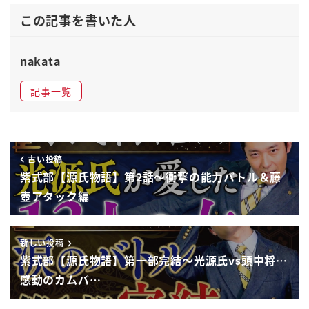
てこないらしいですね
この記事を書いた人
そうなんですねあのその支えてるですね大手伝いさ
んとか
nakata
そうなんです姫出てこない全然もこの人車入れねー
記事一覧
も全然度で
で上がりました私も色々あったらねあのプレイボー
イですしもう今完全にパニック状態
ですのでちょっと
古い投稿
ラブレターとパティ来るわけですっ
紫式部【源氏物語】第2話〜衝撃の能力バトル＆藤
北
壺アタック編
んそしてア
あのそれね聞きつけた頭の中将がですね
新しい投稿
おいしとるなんか入れ込んでる女がいるらしいじゃ
紫式部【源氏物語】第一部完結〜光源氏vs頭中将…
ねーか
感動のカムバ…
中じゃ
お前なて出させないぞ釣ってる場合かった