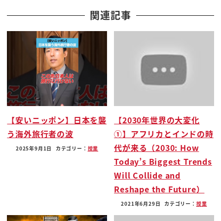
お手並み拝見ということじゃないか9
関連記事
ブーブーっとクロス4てょ
fujitsu はタンクでも慣れてるからねもう
fujitsu もさんに比べたらこんなの全然ですよま払え
だしね
者証っフードパ
ますカバー外してよ
きましたよすべての3てっきたんですか
【安いニッポン】日本を襲
【2030年世界の大変化
4言っ
う海外旅行者の波
①】アフリカとインドの時
お願いします走っなじゃないですってねそれでこう
代が来る（2030: How
いう筆やを共にしてしまうんですね
2025年9月1日
カテゴリー：
授業
Today’s Biggest Trends
で朝なくてようやく顔がみたいなんですかを見てな
Will Collide and
いわけですよね
Reshape the Future）
こうした c なんかにならないとかお店といけないっ
て部カルチャーですから
2021年6月29日
カテゴリー：
授業
ある評判で市勝田駅かなんだね手暗がりながらさー