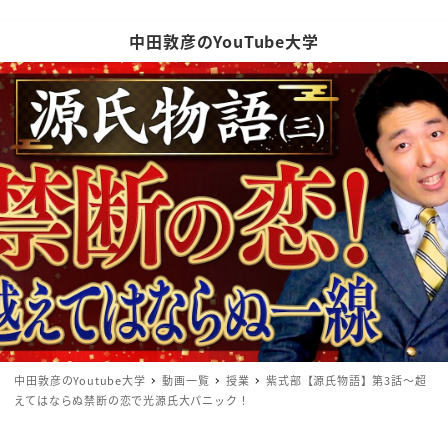
中田敦彦のYouTube大学
中田敦彦のYoutube大学
動画一覧
授業
紫式部【源氏物語】第3話〜超
えてはならぬ禁断の恋で光源氏大パニック！