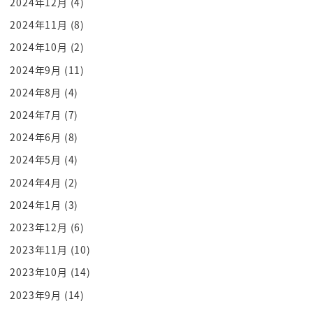
2024年12月
(4)
まで休んだ
2024年11月
(8)
ほんとね今回のパーティーも楽しかったですねえっ
2024年10月
(2)
ニュースが入ってますねんさー
2024年9月
(11)
フジツボさんが
2024年8月
(4)
ご出産だ里でそうですやっぱりいいんだ
生まれたなぁ
2024年7月
(7)
生まれたこれ俺のご飯のに俺との子なのでこれもう
2024年6月
(8)
何も言えないままこれ生まれている
2024年5月
(4)
親父しらね
2024年4月
(2)
親父知らないままレターってねだからあの桐壺帝と
2024年1月
(3)
かですね
2023年12月
(6)
私の幸運でくれたなぁ絶望反対ですね
小倉たぞ私だ
2023年11月
(10)
見てるなぁこれにも光るにも内海たね
2023年10月
(14)
ん
2023年9月
(14)
舌メーカーさん当てっ