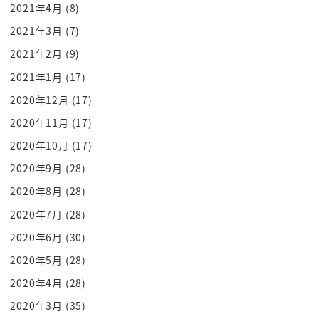
2021年4月
(8)
にも出来きてるわねあったことです
2021年3月
(7)
ねそう
2021年2月
(9)
中将もこのこの人とですねええ
ベッドにしちゃうんですねで中将もですね
2021年1月
(17)
なんでこんなことがあってんだろうってプロセッ
2020年12月
(17)
なんか彦くんなお昨日私は無理だったんだ何かあの
2020年11月
(17)
家のふざけんなと思った光るあいつ
2020年10月
(17)
俺があの駐留いうない定期安のガッツといけないと
2020年9月
(28)
か言ってたのねー
2020年8月
(28)
もう俺が見たことない女性となるそういう風になっ
てる雰囲気だったから俺は負けたく
2020年7月
(28)
ない
2020年6月
(30)
と思った確かにそう思ったでもなんか今5位開けてみ
2020年5月
(28)
て俺を何をしてるんだろうって
2020年4月
(28)
気持ちにもたちがねあるっ
2020年3月
(35)
ひかる hikaru さーんこっちさあの人だったんじゃ