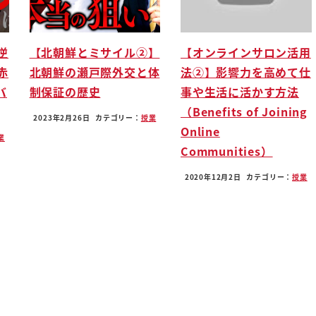
場になったんだシーカーの皆さんが
逆
【北朝鮮とミサイル②】
【オンラインサロン活用
よね
赤
北朝鮮の瀬戸際外交と体
法②】影響力を高めて仕
バ
制保証の歴史
事や生活に活かす方法
（Benefits of Joining
2023年2月26日
カテゴリー：
授業
Online
業
Communities）
2020年12月2日
カテゴリー：
授業
た
コツ夏んですよ充填楽しみにして
ンチましょうね youtube