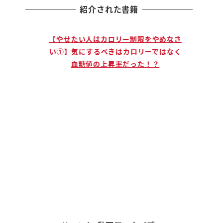
紹介された書籍
止まる人
【やせたい人はカロリー制限をやめなさ
【説
」ために
い①】気にするべきはカロリーではなく
手に
血糖値の上昇率だった！？