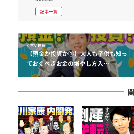
これどうなるか100万円を預けてみてくださいなん
記事一覧
なるんです
わー
ゆうちょに預けた100万円10年間放置していた僕
その10年後あったなと思って見たら206万円バイ
古い投稿
これが複利なんですこれが複利だったんです
【預金か投資か①】大人も子供も知っ
1974年だいぶ古い話だなぁと思うかもしれないそ
ておくべきお金の増やし方入…
点レイパーが6点米ハツバード
6て a ハプバーですよ10年で約梅入りだったんで
だったら
僕らよりもんだエイム上の世代は預金大好きなん
料金大好きなもう預金ですよ傷さえ人気や増える
おじいさんたちは中かもしれないなぜならそうい
変わった
1999年にはそのゆうちょの定期預金ですらも0.
預金が0.01%なんでしかもそれが苦平気ですよ