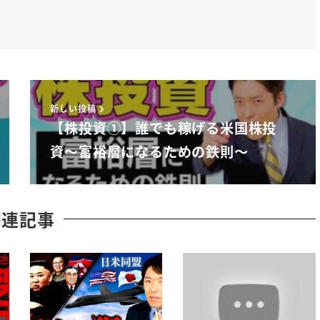
と10年間でそうに106万円に
新しい投稿
【株投資①】誰でも稼げる米国株投
れが1990年においてもまだ6
資〜富裕層になるための鉄則〜
すよ
です
関連記事
よって
う時代だったんですしかし時代は
01%かあんま多くの銀行で定期