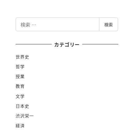
検
検索
索
カテゴリー
世界史
哲学
授業
教育
文学
日本史
渋沢栄一
経済