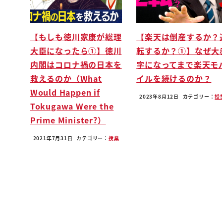
低比で0.01板ロッテレイ発売からねぇてんね市
受けている
【もしも徳川家康が総理
【楽天は倒産するか？
大半の皆さんが預けペルナ定期預金ではないです
大臣になったら①】徳川
転するか？①】なぜ大
大手都銀の普通預金ですねそうなんです
内閣はコロナ禍の日本を
字になってまで楽天モ
大手銀行の普通預金に2020で現在地って
救えるのか（What
イルを続けるのか？
選んでのパーセンテージ発表させています
Would Happen if
1974年7.5バーン1990年610連覇そして1999年
2023年8月12日
カテゴリー：
授
Tokugawa Were the
名店ね1パーだった定期預金キャンター
Prime Minister?）
普通預金の現在はバーン名て上1%ですわっ
うわーっどういうことですか
2021年7月31日
カテゴリー：
授業
計算できますか
かつては100万円だ10年ね206晩年になってまし
現在あなたが100万円入れて10年コツコツコツ
もう楽しみにして待ちましょうねットミックス見てパ
見て待ちましょう
ねぇフィン店どす h よって中でますんですよ