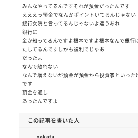
みんなやってるんですそれが預金だったんです
えええっ預金でなんかポイントいてるんじゃない
銀行女院と言ってるんじゃないよ違うあれ
銀行に
金か知ってるんですよ根本ですよ根本なんで銀行
たしてるんですしかも複利でじゃあ
だったよ
なんで触れない
なんで増えないが預金が預金から投資家といった
です
預金を通し
あったんですよ
ある時期マンなぜかその金利がかつては高かった
ゆうちょの定期余計ゆうちょ銀行提供けね
この記事を書いた人
これ1974年はなんと金利が7.5%たんですよ
こういう状態ですねはい複利で7.5パーティーで
nakata