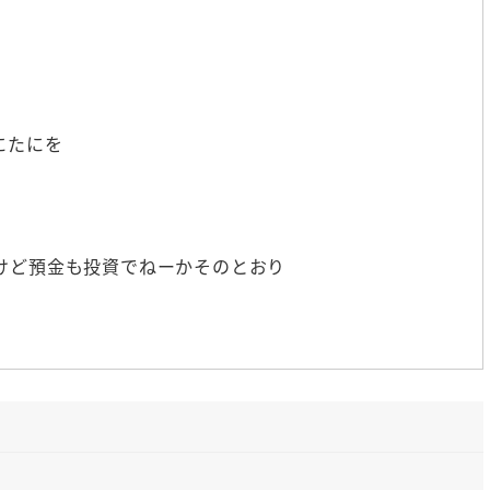
にたにを
けど預金も投資でねーかそのとおり
すよ