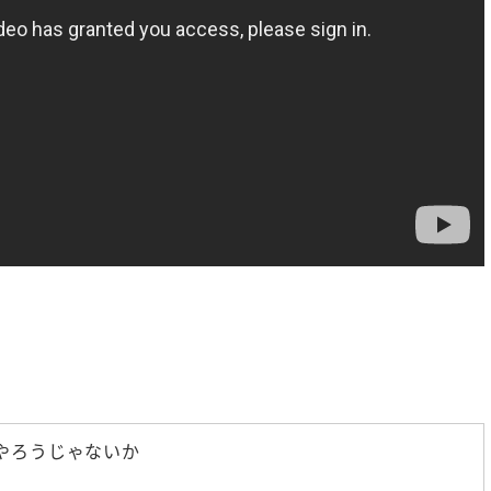
がいい人の小さな習慣①】
【50歳から花開く人、50歳で
係の悩みを毎日の習慣で解
①】50歳で「遊ぶように生きる
決！
今やるべき事とは？
やろうじゃないか