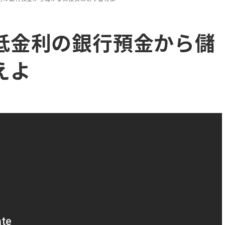
低金利の銀行預金から儲
えよ