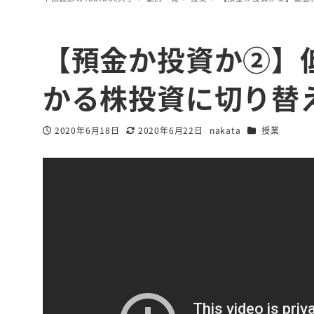
【預金か投資か②】
かる株投資に切り替
カテゴリー
2020年6月18日
2020年6月22日
nakata
授業
投稿日
更新日
著
者