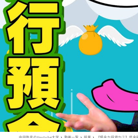
中田敦彦のYoutube大学
動画一覧
授業
【預金か投資か②】低金