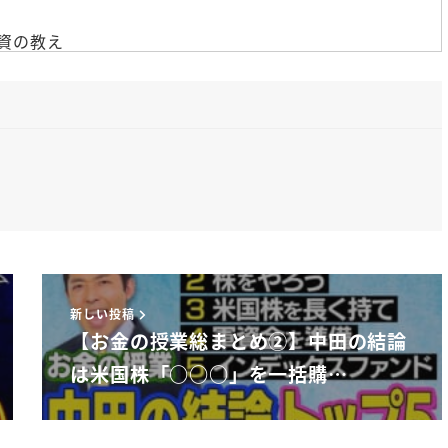
資の教え
すね
この方が子供息子には娘にも伝え
これで非常に上品でわかりやすかった
る最近の方です2020年でました
新しい投稿
ロの方が書いてるんですけども
【お金の授業総まとめ②】中田の結論
は米国株「○○○」を一括購…
ます
でやってたらね