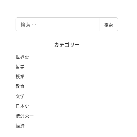
検
検索
索
カテゴリー
世界史
哲学
授業
教育
文学
日本史
渋沢栄一
経済