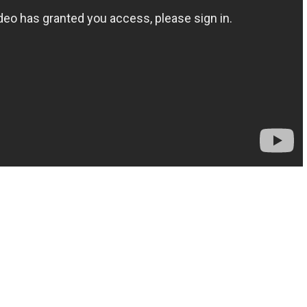
がいい人の小さな習慣①】
【50歳から花開く人、50歳で
係の悩みを毎日の習慣で解
①】50歳で「遊ぶように生きる
決！
今やるべき事とは？