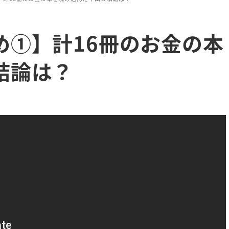
め①】計16冊のお金の本
結論は？