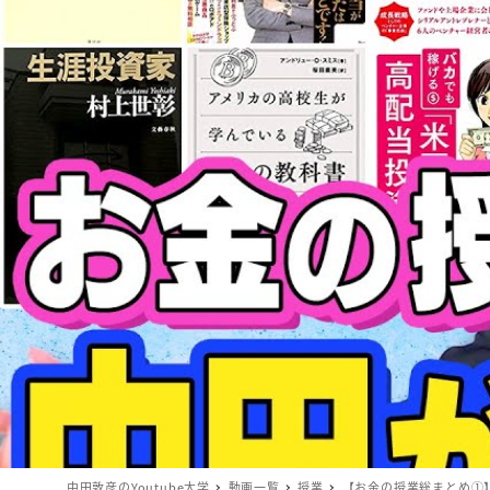
中田敦彦のYoutube大学
動画一覧
授業
【お金の授業総まとめ①