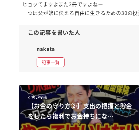
ヒョッてますよまた2冊ですよねー
一つは父が娘に伝える自由に生きるための30の投
ねぇ
保護者会なんですよねこれ海外の方が米書いてま
この記事を書いた人
they l コリンズさんこちら投資家の方ですね
られるようにということでお金って何だ
nakata
通して何なんだということを根本から変えている
記事一覧
です
ハーイこれ数名調
なと思いましたその上でこちらこちらもね今売れて
ビジネスエリートになるための教養としての投資
古い投稿
はいこちらもですね海というのは日本の投資のプ
【お金の守り方②】支出の把握と貯金
この2冊の共通点と相違点は何なのかそれが
をしたら複利でお金持ちにな…
面白いんですよほんとんど共通してること言って
だから信用できる
でなんだったらねこの2冊だけじゃなくてそれま