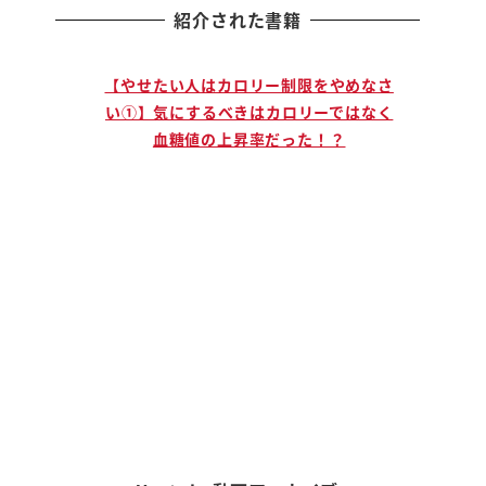
紹介された書籍
止まる人
【やせたい人はカロリー制限をやめなさ
【説
」ために
い①】気にするべきはカロリーではなく
手に
血糖値の上昇率だった！？