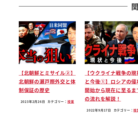
一個前の動画の2冊はいアメリカの号洪水を学ん
教えてくれてを兼ねるはい
とその前の2冊はい
お金が増える米国株超楽ちんと手術とバカでも稼
この6スーツ
やっぱり共通してることがあるんですよなので海
をですね後半今回合わせていただきたい
今回の新たな2つでさらに新たなね知識を得たの
【北朝鮮とミサイル②】
【ウクライナ戦争の現
なり卒
北朝鮮の瀬戸際外交と体
と今後①】ロシアの侵
がっつり今までこの6冊だけじゃなく
制保証の歴史
開始から現在に至るま
金持ち父さんして
の流れを解説！
いうも四つありましたよね山崎元さんシリーズも
2023年2月26日
カテゴリー：
授業
計11冊分の結論はこちらでですね
2022年9月17日
カテゴリー：
授
お話したいもうこの子の私の今日からの1本2本
いただければお金についておばっちんじゃうと
もちろんね専門家の方がどうとかねがっ