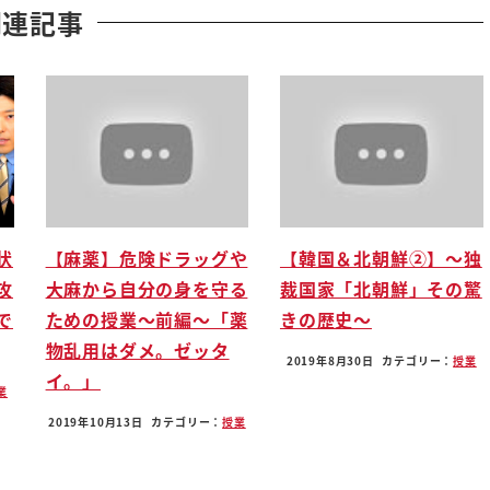
でいるお金の教科書と改元女将さんが
関連記事
げる米国株高配当投資
へた全て分かったということでまとめ
でそちらを言いつつこちらも不利かに
状
【麻薬】危険ドラッグや
【韓国＆北朝鮮②】〜独
攻
大麻から自分の身を守る
裁国家「北朝鮮」その驚
で
ための授業〜前編〜「薬
きの歴史〜
物乱用はダメ。ゼッタ
2つやりましたね
2019年8月30日
カテゴリー：
授業
イ。」
業
観ていただければ前編高齢見て
2019年10月13日
カテゴリー：
授業