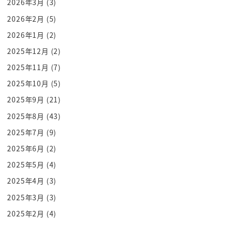
2026年3月
(3)
環境問題に配慮して
2026年2月
(5)
これからはビーガン料理をオフィシャルに使うこと
2026年1月
(2)
にしました
2025年12月
(2)
こういうことを発表したんですよね
環境もないこれ後に説明しますなんでビーガンが環
2025年11月
(7)
境問題
2025年10月
(5)
釣った繋がってるこれが説明できたらヴィーガンに
2025年9月
(21)
ついて語れるわけですよ
2025年8月
(43)
でもこれが繋がらないとですね megan はいつまで
2025年7月
(9)
たってもニッチでものすごい
2025年6月
(2)
超意識高いストイックなちょっと変わっている思考
の人たち
2025年5月
(4)
になっちゃうんですそうじゃないって話なんですね
2025年4月
(3)
それを伝えるためにアカデミー賞は
2025年3月
(3)
オフィシャルのレセプションの料理にビーガン料理
2025年2月
(4)
を選んだ