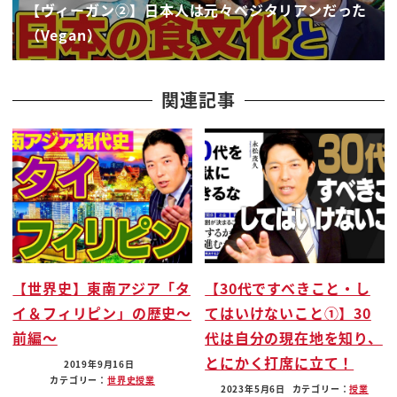
【ヴィーガン②】日本人は元々ベジタリアンだった
人というイメージ立っ
（Vegan）
たわけなんですよ僕もそうでしたところがそのイメ
ージがね
だいぶ覆されたんですよねこれは個人の趣向の問題
関連記事
でなくかなり大きな社会問題を
ある側面からえぐっている現象なんだということが
わかったんです今回参考にさせて
いただいたのはこちらの本ですねー
4
最近出たんですね完全菜食があなたと地球を救う
水ガンというね地球を救って言われるとちょっとね
【世界史】東南アジア「タ
【30代ですべきこと・し
ぇ
イ＆フィリピン」の歴史〜
てはいけないこと①】30
24時間テレビ以来んですけどもっていうねその相打
前編〜
代は自分の現在地を知り、
ち窮するちょっと大きいすぎる
とにかく打席に立て！
テーマでちょっとって思うんですけど実はそれがあ
2019年9月16日
カテゴリー：
世界史
授業
ながち
2023年5月6日
カテゴリー：
授業