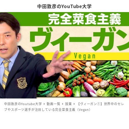
中田敦彦のYouTube大学
中田敦彦のYoutube大学
動画一覧
授業
【ヴィーガン①】世界中のセレ
ブやスポーツ選手が注目している完全菜食主義（Vegan）