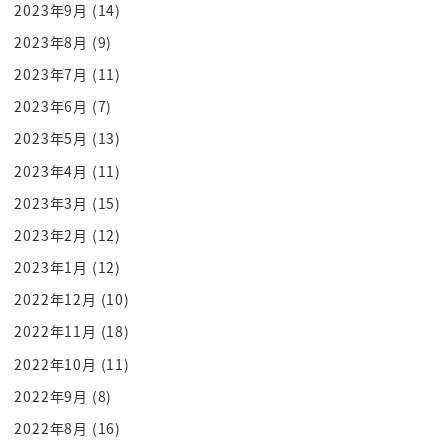
2023年9月
(14)
ガンブランドにもの数を投資して
2023年8月
(9)
いる
その上でビルゲイツビルゲイツは投資だけじゃなく
2023年7月
(11)
て開発のせる
2023年6月
(7)
ベジニートといわれるお肉の代わり植物性のもので
2023年5月
(13)
お肉的なものを作るという
2023年4月
(11)
まあいろいろなましょう神様姫みたいな話だねって
2023年3月
(15)
いうねそういう肉をですねスクール
2023年2月
(12)
やってる
2023年1月
(12)
世界中度ですね今カルチャーやテクノロジーをリー
ドしてそういう人たちがみんなです
2022年12月
(10)
ねこぞって米がになってそしてもう
2022年11月
(18)
一番注目されるイベントで便覧料理が提供されてい
2022年10月
(11)
る米軍って日中何かじゃないの
2022年9月
(8)
違う違う今ものすごい最先端で町
2022年8月
(16)
がいなくこれからくっカルチャーであれビジネス