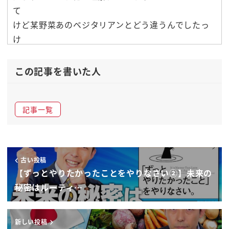
て
けど某野菜あのベジタリアンとどう違うんでしたっ
け
ベジタリアンとヴィーガンってなんかパスタとスパ
ゲティぐらいの感じですか
この記事を書いた人
デミングとジーパンとかの違いぐらいの間言い方の
問題ですからね
記事一覧
おしゃれなのがそれですかわかんないっていうねそ
ういう人たちいっぱいいると思う
ただ今回ヴィーガンというのが
我々の想像していた非常にイメージでありますよね
古い投稿
ストイックで健康志向でもしくは
【ずっとやりたかったことをやりなさい②】未来の
何がしかの思想を持ってるとそれはある意味は宗教
秘密はルーティ…
やるかもしれないしある意味や
ライフスタイルのしそうかもしれない
新しい投稿
でもその非常にストイックで強いまあ健康志向の