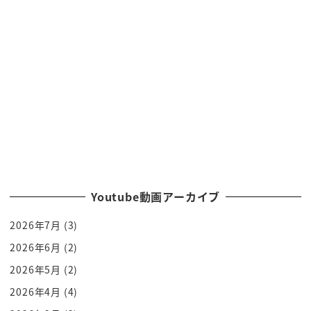
ビーガン料理が提供されるえっ
そんな何もそのいろんな人たちが集まるところでな
んで急にねいわゆる
みっちな思考の人たちの料理出すのって思いません
思ったんで僕 a ビーガン料理をアカデミー賞でみん
なにそれみんなにじゃなくて
いいんだよねこれはね
アカデミー賞は声高
に言ってるんですねじゃあこういう音映画業界の中
で
Youtube動画アーカイブ
セレブの人たちがねものすごくいろいろなここにこ
2026年7月
(3)
とを心にダメで
ボランティア活動とかしてるとも多いじゃないです
2026年6月
(2)
かアカデミー賞もう世界をリード
2026年5月
(2)
するカルチャーの担い手として言わなきゃいけない
2026年4月
(4)
ことがそれは環境問題ね