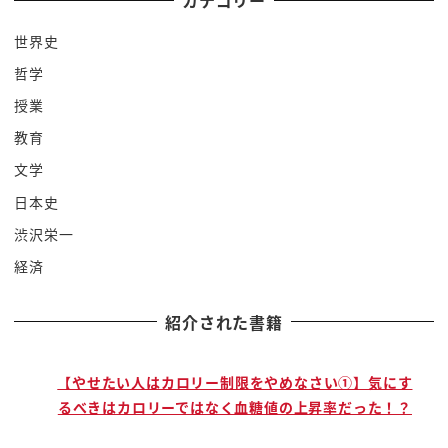
カテゴリー
できます2020年今年のアカデミー賞ハリウッドねえ
世界史
え
哲学
あの韓国映画でねあの半地下の人たちみたいなね
あのパラサイトっていうか僕も見たんですよまあシ
授業
ロエが来た韓国へだねすごい今韓国
教育
ではあれがアカデミー賞とってねうわぁ凄いなぁな
文学
んてね
日本史
注目された記憶に新しい2020年アカデミー賞ですね
渋沢栄一
ハリウッドですよこれアカデミー賞でのレセプショ
経済
ン
ね
紹介された書籍
の料理をもてなしの料理がね性の前ね昼のパーティ
ーの時完全なキャップパービーガン
料理が提供されたりね
で
【やせたい人はカロリー制限をやめなさい①】気にす
るべきはカロリーではなく血糖値の上昇率だった！？
ゴールデングローブ賞でもそんなですレセプション
ですね