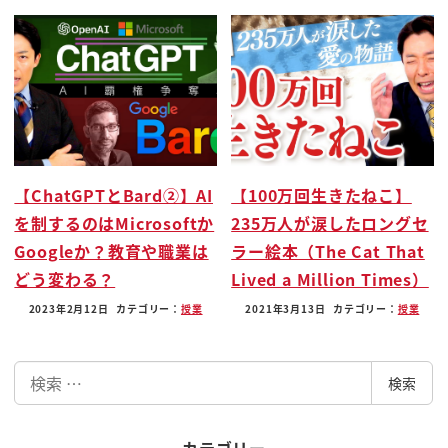
大きすぎるお話じゃないって言うんですよこのベイ
ガンが実はなんと以前
ねお話しした気候変動
ねえ環境問題であるとかトレイルブレイザーがいう
ところですね
社会問題に対して声を上げる人たちというところと
もつながってくるんですね
【ChatGPTとBard②】AI
【100万回生きたねこ】
ピン
を制するのはMicrosoftか
235万人が涙したロングセ
非常に面白いですはいじゃあまずですね
Googleか？教育や職業は
ラー絵本（The Cat That
このベジタリアンとヴィーガンの違いっていう細か
どう変わる？
Lived a Million Times）
いところを気になると思うんです
2023年2月12日
カテゴリー：
授業
2021年3月13日
カテゴリー：
授業
けどもそれちょっと言うんですがその前に今 b が非
常にカンカン構っている
検
中国が高まってこれから今してくださいはいじゃあ
検索
索
こっちかけお酒にいっていうね
いいことなんですけども今しかできます