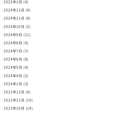
2025年1月
(4)
さあどうしてだね
2024年12月
(4)
さあビリー愛ですね
2024年11月
(8)
もうそのグラミー賞ですが互換とってねもう
と1世界的カリスマんだってこの日リーアいるしも
2024年10月
(2)
リーガーなってるわけなんですねそうなんっってに
2024年9月
(11)
クッパ壁と食べて食べそうですけど
2024年8月
(4)
もねよねっ
2024年7月
(7)
バッグでそうですねウッドかじゃないかね
2024年6月
(8)
我々
2024年5月
(4)
もうですよねビリー i2金でディカプリオリア
2024年4月
(2)
レオナルド鹿歩リードですよこのレオナルドディカ
プリオもですね
2024年1月
(3)
投資しているお金を打順がヴィーガンになるという
2023年12月
(6)
人と米弾ブランドに答申をするって
2023年11月
(10)
いうと
2023年10月
(14)
実家ぷりは巨額をですねビヨンドミートというビー