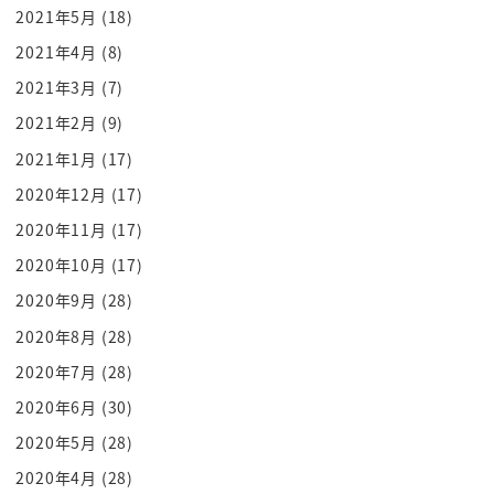
2021年5月
(18)
生卵をねご飯にかけるとかね卵焼きを食べるとかプ
ライドアブエッグにするとかね
2021年4月
(8)
オムレツ作るとか卵はい
2021年3月
(7)
もしくは new とたままでマヨネーネ
2021年2月
(9)
ここまで来ると楽と思うベジタリアンのかそこらへ
2021年1月
(17)
んの猫満開なんとかベジタリアンで
2020年12月
(17)
いっぱい並べられるとうわってなるから
2020年11月
(17)
大事なのは段階覚えることぎゃっ歳
2020年10月
(17)
乳製品
たーーーー孫その次教会ですよ
2020年9月
(28)
お魚食べるかどうかお肉食べないイメージでへ魚っ
2020年8月
(28)
てどうだったっけっと固めると思う
2020年7月
(28)
でもここで肉食べないだけじゃなくて魚は食べるタ
2020年6月
(30)
イプのベジタリアン
2020年5月
(28)
ペスコベジタリアン超えるわけですねあーなるほど
2020年4月
(28)
ね