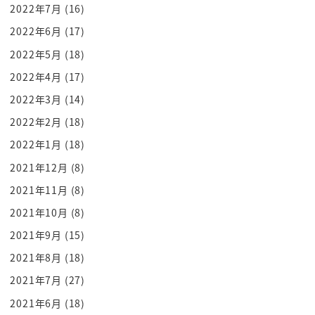
2022年7月
(16)
これから来なきゃいけないと思って言えるというお
2022年6月
(17)
話なんですねえどういうこと
シャアヴィーガンとベジタリアどう違う歌手みたい
2022年5月
(18)
ここですね
2022年4月
(17)
でいきましょうこれヴィーガンというのですね
2022年3月
(14)
ベジタリアンの中でも完全菜食車
2022年2月
(18)
お湯
2022年1月
(18)
どういうことベジタリアンでもともと完全菜食者な
2021年12月
(8)
んじゃないの違うんですよ
2021年11月
(8)
ベジタリアンの中でも4段階あるんですね
それが
2021年10月
(8)
ベジタブル野菜とですね乳製品は塗料
2021年9月
(15)
あーなるほどねあの牛乳飲んだりチーズ食べたりね
2021年8月
(18)
バターを塗ったりっていう幌
2021年7月
(27)
1個ベイガンではないですこれら区戸部時短ディアン
2021年6月
(18)
あるらしいんですねブラスター卵も食べる音だ