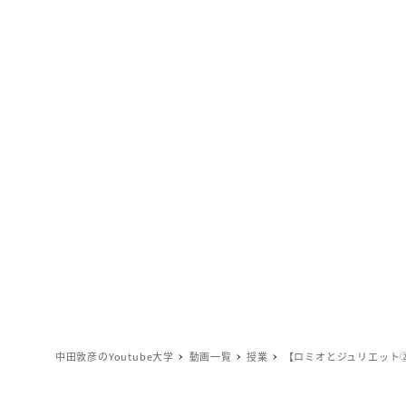
中田敦彦のYoutube大学
動画一覧
授業
【ロミオとジュリエット②】