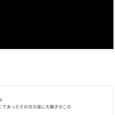
がいい人の小さな習慣①】
【50歳から花開く人、50歳で
係の悩みを毎日の習慣で解
①】50歳で「遊ぶように生きる
決！
今やるべき事とは？
ね
とであったその日の昼に大騒ぎがこの