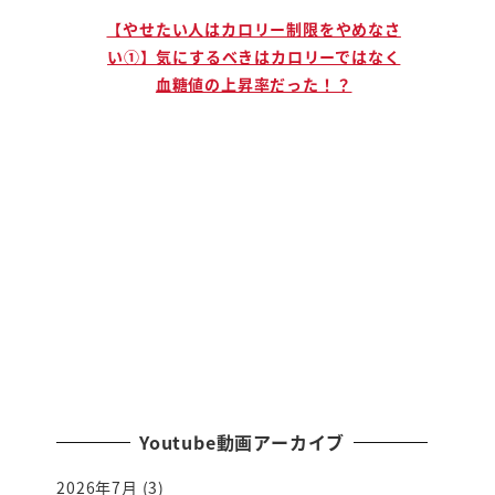
止まる人
【やせたい人はカロリー制限をやめなさ
【説
」ために
い①】気にするべきはカロリーではなく
手に
血糖値の上昇率だった！？
Youtube動画アーカイブ
2026年7月
(3)