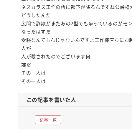
ネスカラス工作の所に部下が降るんですね公爵様
どうしたんだ
広間で詐欺がまたあの2型でも争っているのがモ
なったはずだ
受験なんてもんじゃないんですよ工作様直ちにお
人が
人が殺されたのでございます何
誰だ
その一人は
その一人は
キャピュレット機能
キャップけれどけどティーボールとでございます
この記事を書いた人
た
そしてもうひとり殺されていますもう一人嫌な予
記事一覧
ティボルトともう一人誰が死んだんだ非常に申し
にくいんだそれは公爵様の甥の79誌を様だからで