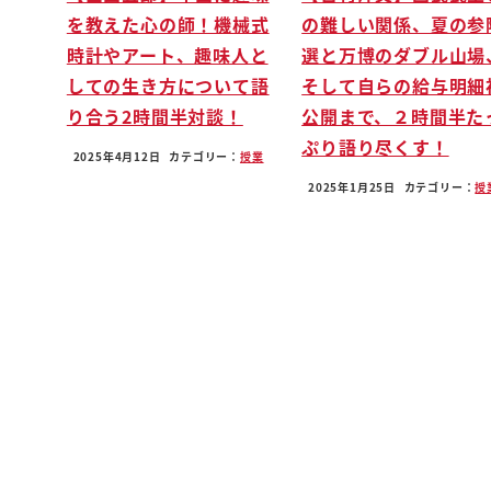
を教えた心の師！機械式
の難しい関係、夏の参
分かっていることを言ってくれ言うんですね
時計やアート、趣味人と
選と万博のダブル山場
死体がいるんですねマキューシオとティボルトの
しての生き方について語
そして自らの給与明細
これがどうなったのか説明させていただきます
り合う2時間半対談！
公開まで、２時間半た
a
ぷり語り尽くす！
ティボルトとマーキューシオが死んだベンヴォー
2025年4月12日
カテゴリー：
授業
あれは大変なことでした私がですね
2025年1月25日
カテゴリー：
授
家に帰りますとねロミオの基
モンタギュー家ん手紙が届いてそういうふうにメ
どんなてなんだロミオのもとに誰からだ
水ボールド様からです絞ると絡むロミオにそうい
地ゴールとはもの図録ロミオに対して定期をあら
もしあの広場のいい
社会でロミオがいたらコテンパンにされてたんじ
いるのでしょ
ティボルトは両妙に対してはとにかくライバルの
ですそれが舞踏会をもう好きなようにし