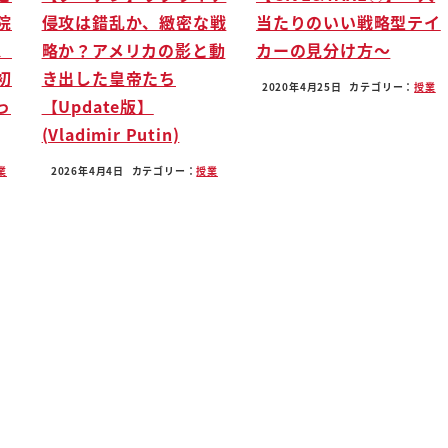
院
侵攻は錯乱か、緻密な戦
当たりのいい戦略型テイ
、
略か？アメリカの影と動
カーの見分け方〜
主体があるんですね
初
き出した皇帝たち
2020年4月25日
カテゴリー：
授業
っ
【Update版】
(Vladimir Putin)
リオが説明させていただきます
業
2026年4月4日
カテゴリー：
授業
ッシュ柄ユーロでございます
えばあの舞踏会で
わにしていたそう
ゃないなんてことを常日頃言われて
家で最も憎いヤツの扱いだったわけ