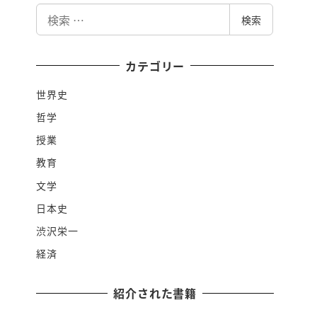
検
検索
索
カテゴリー
世界史
哲学
授業
教育
文学
日本史
渋沢栄一
経済
紹介された書籍