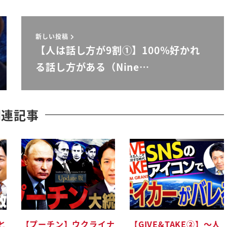
新しい投稿
水は高いしかし私が心から可愛いがっ
【人は話し方が9割①】100％好かれ
る話し方がある（Nine…
かめを行くとしよう広場へ行くん
騒いでるんですね
関連記事
あ
こにまいりました
そう言うとですねキャピュレット家の
の
ち着きなさい
と
【プーチン】ウクライナ
【GIVE&TAKE②】〜人
い弁棒いいよ