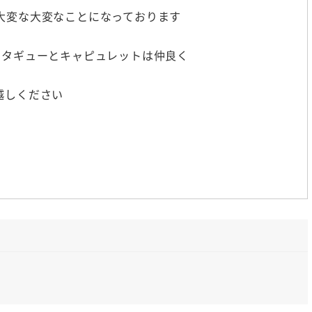
大変な大変なことになっております
ンタギューとキャピュレットは仲良く
越しください
あのアーバー連坊ティボルトが殺され
感が数
上げていくのですがなぜも押し上げ
すね