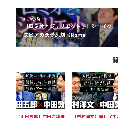
いい
私はその場から崩れ落ちそうになった
古い投稿
正直私の家で言うところのパリスパリスの方が名
【ロミオとジュリエット①】シェイク
ていたのマーキューシオの方なのだ
スピアの恋愛悲劇（Rome…
まあ牛脂をなぜ死ななければならなかった
を今九州がな不審団第や eu な私がこの目で確
ですね
公爵あるとそこにうわーと両県の人たちでおがー
どうしてこんなねーねーなんでこうなってるのま
て公爵様黄色の工作様が来たぞこうじゃね
私誰か説明をする者はいないのか
そこで新たな弁棒量ですね構想だから弁棒8がこ
ベンヴォーリオ6時から説明させていただきたく
二次元ですね会いな問題受けの本だ急遽奴が本当
という理由なよ落ち着けキャピュレット夫人を落
【山田五郎】中田に趣味
【吉村洋文】国民民主
ベンヴォーリオは嘘を並べ立てるような男ではな