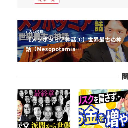
嵐の嵐の女神とか常嵐の猛獣とかですね
もうそういう11体のですね魔獣たちをですね
自分の音一ヤマトの息子ももう一人のいうことを
kink 金宮というむす息子にですね
古い投稿
低いさせてで11体の魔獣とともにですね向かわせ
【メソポタミア神話①】世界最古の神
そして太陽神丸付く軍 vs ああ
話（Mesopotamia…
ティアマトのま10分の戦いが始まるんですよ
うわぁ恐ろしいですねうううってキングがですね
家山と母さんのねなにあのおいてですねまる得
孫息子と孫ですよね孫の困るどころですね
ぶちのめしたラーって魔獣とともに行くんですね
その金宮がですマル僕の顔を見た瞬間に動けなく
叶わなるですね
どんだけ丸付く強く描きたかったんでしょうね
そのうえで常その神々の世界でまるグクこそが正
ですね