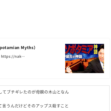
amian Myths）
 https://nak…
してブチギレたのが母親の木山となん
て言うんだけどそのアップス殺すこと