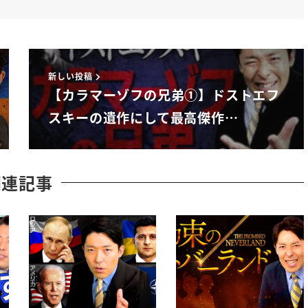
含むすこ
新しい投稿
るんですね
【カラマーゾフの兄弟①】ドストエフ
スキーの遺作にして最高傑作…
関連記事
ところが丸付くは強いんですよね
なっちゃうねぴターン
しいって言うねそういう意見が出て