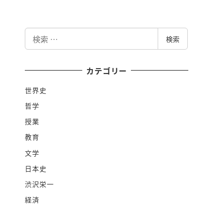
検
検索
索
カテゴリー
世界史
哲学
授業
教育
文学
日本史
渋沢栄一
経済