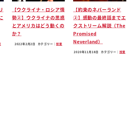
リ
【ウクライナ・ロシア情
【約束のネバーランド
に
勢②】ウクライナの思惑
②】感動の最終話までエ
とアメリカはどう動くの
クストリーム解説（The
か？
Promised
Neverland）
ったというところから丸付くが勝利の
業
2022年2月2日
カテゴリー：
授業
上げたいかっていうのはカルネ
2020年11月18日
カテゴリー：
授業
です得るんだ
作ったね
原初の母親だよ
した上ですね
店にして片方注意して