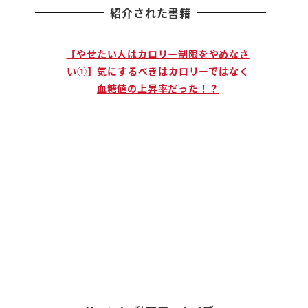
紹介された書籍
止まる人
【やせたい人はカロリー制限をやめなさ
【説
」ために
い①】気にするべきはカロリーではなく
手に
血糖値の上昇率だった！？