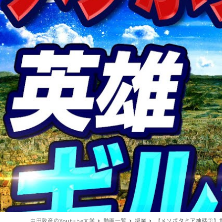
中田敦彦のYoutube大学
動画一覧
授業
【メソポタミア神話②】世界