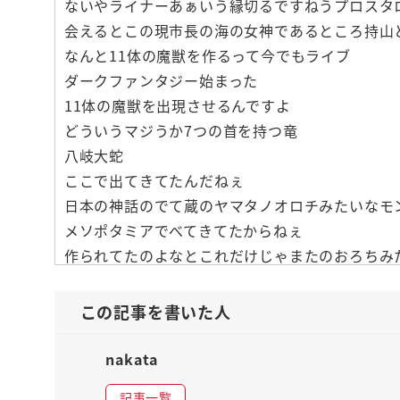
ないやライナーあぁいう縁切るですねうプロスタ
会えるとこの現市長の海の女神であるところ持山
なんと11体の魔獣を作るって今でもライブ
ダークファンタジー始まった
11体の魔獣を出現させるんですよ
どういうマジうか7つの首を持つ竜
八岐大蛇
ここで出てきてたんだねぇ
日本の神話のでて蔵のヤマタノオロチみたいなモ
メソポタミアでべてきてたからねぇ
作られてたのよなとこれだけじゃまたのおろちみた
他でもですねらいよん人間サソリ人間
ね魚人間味等妖怪人間上ではそんな
この記事を書いた人
舞うデビルマン軍団集合メディア上でなってるん
サソリ人間にさ
nakata
バカな人間にですねライオン人間ですよ
記事一覧