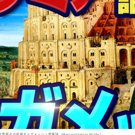
最古の英雄ギルガメッシュ叙事詩（Mesopotamian Myths）