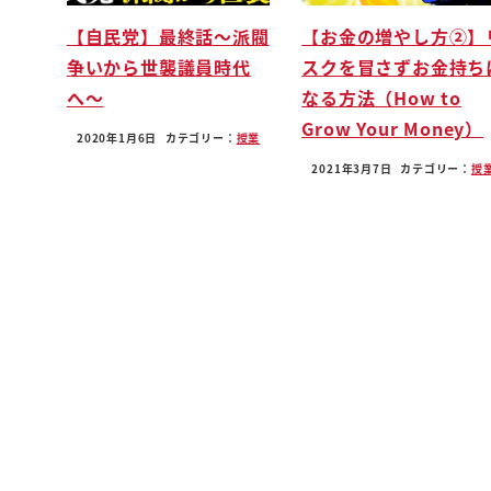
津山とはですねもう茫然自失の状態の中でですね
【自民党】最終話〜派閥
【お金の増やし方②】
敗れ3ねそしてキングは敗れ去り
争いから世襲議員時代
スクを冒さずお金持ち
キング命で作られた
へ〜
なる方法（How to
のが名言という話だ
Grow Your Money）
だから延期がね延期とかえんでぃるが
2020年1月6日
カテゴリー：
授業
ね神狩りのないが神々の代替わりさせるために作
2021年3月7日
カテゴリー：
授
証として金宮の家で作ったっていうかに丸服を仕
たらバビロニアのそのであのね
影響力が強くてその丸作ってるを守るトップの神
太陽神にして勝利の神で行く寒かった上で人間も
そして創造神である海の神をぼ
コントロールしてですねそのきやまとティアマト
ばあちゃんだよばあちゃんだよねばあちゃんを殺
2つに引き裂くんですよ嘘ですよ
バーガー今ギラギラ機引き裂いてですね片方をね
天地も作るって言う今までどうだったの