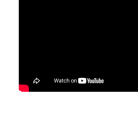
【いつも機嫌
お金と人間関