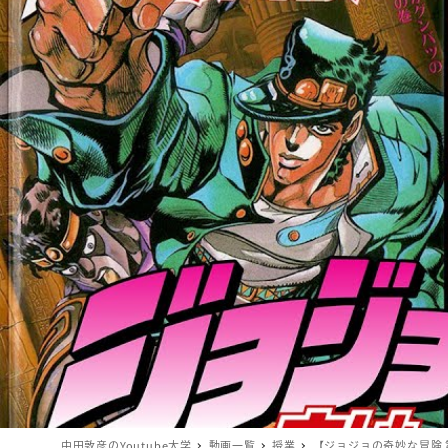
中田敦彦のYoutube大学
動画一覧
授業
【ジョジョの奇妙な冒険 