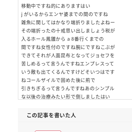
移動中ですね的にありますはい
j がいるからエンヤ婆までの間のですね
雑魚に関してはかなり端折りましたよねー
その端折ったの十戒思い出しましょう税が
入るホール鳳雛から a 8番行くまでの
間ですね女性付のですね腕にですねこぶが
できてそれが人面昆布となってジョセフを
苦しめるって言うんですねエンプレスって
いう敵も出てくるんですけどそいつはです
ねコールザイルで固めた後に荊で
引きちぎるって言うんですねあのシンプル
な以後の治療みたい形で倒しましたはい
その後出てきたがですね
wheel of fortune って
この記事を書いた人
いうのですね車のスタンドでした車が丸
ごとスタンドっていう意味ではあのね