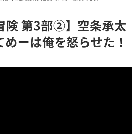
険 第3部②】空条承太
！てめーは俺を怒らせた！