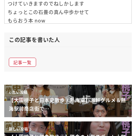
つけていきますのでねしかします
ちょっとこの石畳の真ん中歩かせて
もらおう本 now
せっかくだから
ヌカウスてるー
この記事を書いた人
野菜が出てるんだよねー
本当にを人多いですよなぁやっぱり鎌倉殿
記事一覧
13人効果で売れてるらしいですよ
いいですねいいよな
前回あたり今回鎌倉で
移動したんですけど結構か姉あ今度は兄
古い投稿
そうあのよあの湘南たさーん鎌倉ティって
【大園桃子と日本史散歩②熱海編】海鮮グルメ＆熱
一本の道デーカラコンだよ
海駅前商店街で…
プロ
サーファーん
新しい投稿
ぬーていますねなかった一生懸命頑張るん