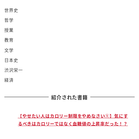
あ手水
世界史
男何撮ったようなちょっと見てみようか
哲学
おお
ですこれで洗うところですね
授業
まずなんか鼻をなう
教育
こんな店飾ってんだ
文学
ええっ
日本史
それ行けるん
渋沢栄一
モース者にね archi で鎌倉実際が
経済
すごい有名なんだよんん実際のシーズンと
かも盗む混んでるから枕オンシーズンて6
紹介された書籍
月10日これ後ヒルナンデスとかで紫陽花
のシーズンなまあ何度も老犬くれる
1回なんかで来るといいよ6月に鎌倉とか
で
【やせたい人はカロリー制限をやめなさい①】気にす
るべきはカロリーではなく血糖値の上昇率だった！？
ん
a 人が多い口移しますがしかりねー