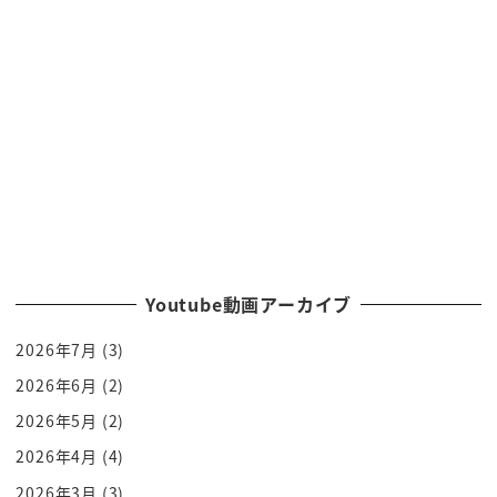
我々は人が多いの鬼門なんだよなんですよ
ね
[音楽]
去年3仕事柄もそうだし
人柄的に囲まれた生かすけど囲まれる苦手
なタイプん
これなんだろう
ここはその本殿の前の
定期的にここで前が披露される
毎田はラス
Youtube動画アーカイブ
しめ縄どこも白くですよあのありいった
2026年7月
(3)
ことある
リズも伊豆
2026年6月
(2)
形ですっ
2026年5月
(2)
ないね芝れた島根の出雲大社は
2026年4月
(4)
を占め生種逆に巻かれているっていうのが
2026年3月
(3)