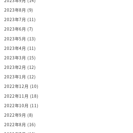
2023年9月
(14)
ん
2023年8月
(9)
アランでますねぇ
帰ってまいりますありましたお許して
2023年7月
(11)
まいりますね
2023年6月
(7)
今回ねそこを移せないみたいなんですね
2023年5月
(13)
そのプレスはちょっとおみくじやらない
2023年4月
(11)
やりたいです抜く次男カパ止めくじと
2023年3月
(15)
なんか違う-1
2023年2月
(12)
えっ
2023年1月
(12)
女王
2人で400円だからんでまぁ
2022年12月
(10)
よっ
2022年11月
(18)
go オールドロータスよお願いします
2022年10月
(11)
よっしゃこれだ
2022年9月
(8)
じゃあ私はこれだなんかをいろいろあるん
2022年8月
(16)
だねええええ