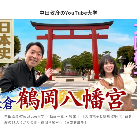
中田敦彦のYouTube大学
中田敦彦のYoutube大学
動画一覧
授業
【大園桃子と鎌倉散歩①】鎌倉
殿の13人ゆかりの地・鶴岡八幡宮へ【日本史散歩】