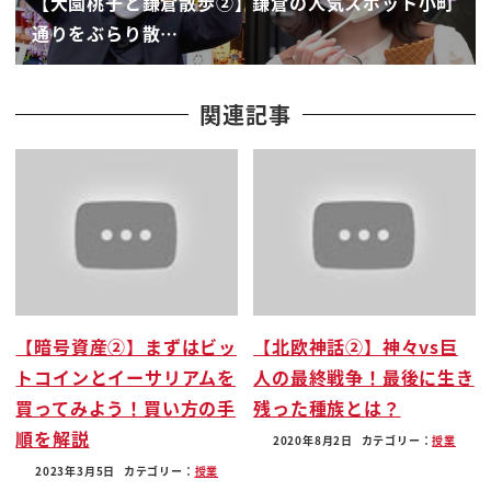
【大園桃子と鎌倉散歩②】鎌倉の人気スポット小町
だねっ
通りをぶらり散…
ん車のあるまでがちょっと違ったのかな
熱海でああ
これ違う女待ったって言うんだん
関連記事
cibone n でニーくっ
お帰りに変えます欲しいの魔女来たから
いいんじゃねうーんあったからいいですよ
言えばまあわかってい鯉えっ
気になるんでしょ
えっベビーカステラ欲しいなん
いいじゃん食べを食べよ
【暗号資産②】まずはビッ
【北欧神話②】神々vs巨
それ一番気になった時が一番食べる時だ
トコインとイーサリアムを
人の最終戦争！最後に生き
アスカにも塗るこの
買ってみよう！買い方の手
残った種族とは？
いくつディスコ
順を解説
ショーでいいかじゃあショー行って
2020年8月2日
カテゴリー：
授業
ください
2023年3月5日
カテゴリー：
授業