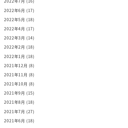
2022年7月
(16)
どれがいいかなぁ
2022年6月
(17)
もう踊れ欲しいな本当にん
4分
2022年5月
(18)
俺はやか軍配かっこいいから
2022年4月
(17)
壊れ御幣かー
2022年3月
(14)
六瓢箪がを入れねーりょうたんかわいい
2022年2月
(18)
あー k
2022年1月
(18)
おい
2021年12月
(8)
あっ1一般てくださいはな
2021年11月
(8)
でいいですかよ
a なんですよ妙観こそそして俺が無病
2021年10月
(8)
たーーー
2021年9月
(15)
ダブル病態しました
2021年8月
(18)
6秒単位ですか瓢箪は6秒っていうまっつ
2021年7月
(27)
の嘗胆の氷河無病病がないあれで演技が
2021年6月
(18)
かけてあるんだ