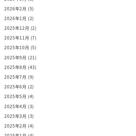
謎の一つで面白いよね感じだ
2026年2月
(5)
いるそれいろいろ
2026年1月
(2)
あ募集異常者
2025年12月
(2)
エボ衆院はちょっと
買わなければなら買わないと
2025年11月
(7)
いうかあめって狛犬にも様すくっててる
2025年10月
(5)
ちょっとオシャレだねん
2025年9月
(21)
ana マスクさあほら8月鳩のあげると
2025年8月
(43)
そうそうそうちょっとかわいいよね
2025年7月
(9)
てみよう
2025年6月
(2)
いくみょん
goo
2025年5月
(4)
ここけっこうねうんうん団がありますけど
2025年4月
(3)
私は蓄えたので本当に trd かさあ
2025年3月
(3)
具合からいいですね
2025年2月
(4)
ね上から眺めが結構いいんですよ
2025年1月
(4)