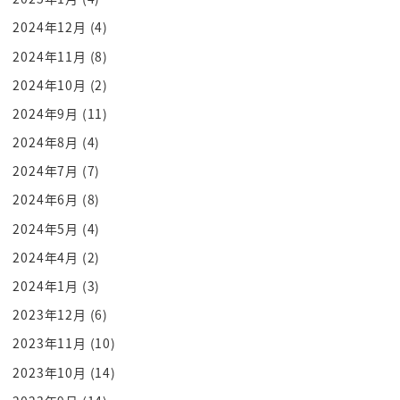
[音楽]
2024年12月
(4)
このさあ鎌倉の街をさこの
2024年11月
(8)
八幡に向けてガーって道路が
あの
2024年10月
(2)
まっすぐね伸びてるから本当にここに
2024年9月
(11)
たどり着くようにうまくデザインされて
2024年8月
(4)
いるはい
2024年7月
(7)
街全体
2024年6月
(8)
すぐん
2024年5月
(4)
曲名ですよな
2024年4月
(2)
あのお守りとかなんていうんですけど3個
札こそねあったらくる
2024年1月
(3)
やってみたかった本当にちょっとバイトで
2023年12月
(6)
ある日と思うよいいですよねー
2023年11月
(10)
うん加工がれてます
2023年10月
(14)
じゃあお参りしてからあのを守り見てみろ