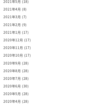
2021年5月
(18)
me
太閤秀吉のね何か言われがあるんだねあ
2021年4月
(8)
英雄してひょうたんのねあの
2021年3月
(7)
模様文様のなんか兜とか作ってたないん
2021年2月
(9)
そうそうだから比ではシッポインナ
2021年1月
(17)
吉沼の印だとしして知られる1000形
2020年12月
(17)
ローターもその
2020年11月
(17)
なるほどねぇいいじゃん一番健康的なはず
2020年10月
(17)
うん方いただきましたいただきます
ずっとおみくじの素
2020年9月
(28)
分
2020年8月
(28)
どっちがいるんせいか
2020年7月
(28)
うーん
2020年6月
(30)
私きっちでございます
2020年5月
(28)
ありがとうございます減ってるん
2020年4月
(28)
いいですよ私