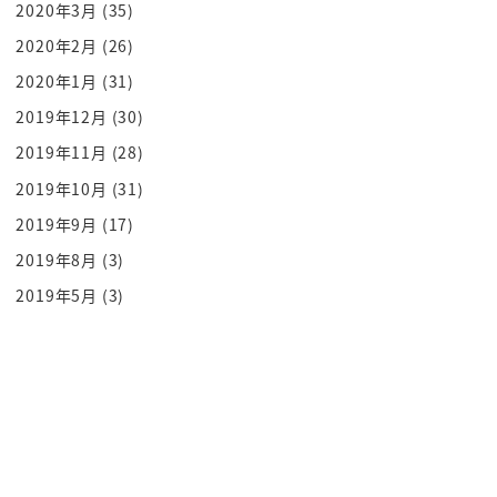
2020年3月
(35)
i でございます
こういうのはながら喜んだもん勝ちだから
2020年2月
(26)
漢字も弾きましたというわけではないのか
2020年1月
(31)
違う違う違うねぇ
2019年12月
(30)
を
2019年11月
(28)
願いはでもね花は本校生ですよこれ
2019年10月
(31)
ざっくり言いますよ読み上げますよ
2019年9月
(17)
ああいいじゃいいじゃん
ああああああ
2019年8月
(3)
なるほどねー
2019年5月
(3)
を
ビジネスも
うまくいくことは書いてます
follow わたしたちがもう終え順位
じゃんですかん
成功するよって書いてるよあぁん