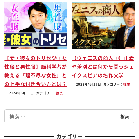
経費があるんですよ私は変にしたけどなん
でいいですよありがとうグッ
音だけはお客様で増えましたん
そうですねねぇ
あねーありがとうございます
はい大丈夫ですよ
そうなパターンを超えるとプレーンとが
【妻・彼女のトリセツ①女
【ヴェニスの商人①】正義
混じってるタイプなんです絶版奴ぶっ
性脳と男性脳】脳科学者が
や差別とは何かを問うシェ
奏星でも結構多い
教える「理不尽な女性」と
イクスピアの名作文学
うーん
の上手な付き合い方とは？
2022年4月19日
カテゴリー：
授業
その方でございますねはいありがとう
2024年6月11日
カテゴリー：
授業
ありがとうございます
いいがステラー
検
lse
検索
索
ん
あとでみんなねうん食べました方がうん
カテゴリー