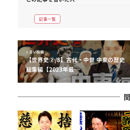
スキャンダルを起こしてしまったりとそう
いう人たちがですねまこの現代でですね
記事一覧
非常に吊し上げを合ってしまうそういうの
見たことありますよねえいろんな
インフルエンスやYouTuberや
いろんな芸能人がですね能力はあるのに
古い投稿
あんなことでトってしまうなんてなんて
【世界史②/8】古代・中世 中東の歴史
こと見に耳にしてるはずなんですよ目にし
総集編【2023年最…
耳にしてるわけですよねそんな中で芸能人
インフルエンザだけじゃない一般の人でも
ですねもう全てほとんどの人がSNSを
やってる時代の中
でここから大事になってくるサバイバル術
がこのいい人戦略だというんですねこの
いい人なんじゃないのと戦略なのここら辺
も非常に面白いお話でございますそもそも