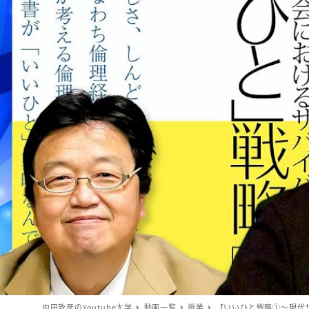
中田敦彦のYoutube大学
動画一覧
授業
【いいひと戦略①〜現代