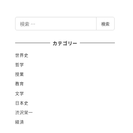
検
検索
索
カテゴリー
世界史
哲学
授業
教育
文学
日本史
渋沢栄一
経済