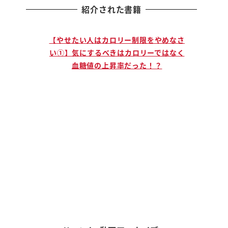
紹介された書籍
止まる人
【やせたい人はカロリー制限をやめなさ
【説
」ために
い①】気にするべきはカロリーではなく
手に
血糖値の上昇率だった！？