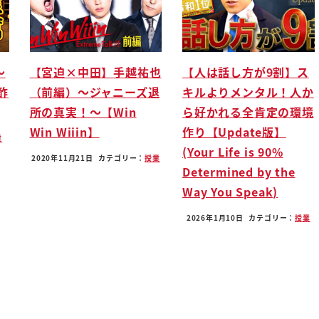
〜
【宮迫×中田】手越祐也
【人は話し方が9割】ス
酢
（前編）〜ジャニーズ退
キルよりメンタル！人か
所の真実！〜【Win
ら好かれる全肯定の環境
Win Wiiin】
作り【Update版】
業
(Your Life is 90%
2020年11月21日
カテゴリー：
授業
Determined by the
Way You Speak)
2026年1月10日
カテゴリー：
授業