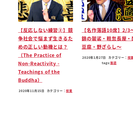
背景としてですね才能か人柄かっていう
議論というのは歴史上何度も行われてき
てるよっていう説明から入るんですねま
【反応しない練習②】競
【名作落語10席】2/3
そもそも中国において三国史ねものすごい
争社会で悩まず生きるた
錦の袈裟・粗忽長屋・
うわーってあのランセのねあのものすごい
めの正しい動機とは？
豆腐・野ざらし〜
こうね中国における戦国時代みたいな三国
（The Practice of
史ありますよねあの三国史の手前の時代で
2020年1月27日
カテゴリー：
授
Non-Reactivity -
はですねま中国は授業の世界という風な形
tags:
落語
Teachings of the
でですね授業っていうのはまその親高校
Buddha）
しようねとか年序列大事だよねとかそう
いうですねあの世界の考え方の話なんです
2020年11月15日
カテゴリー：
授業
けどもこの受業の世界の話ではやっぱり
ですね推薦がものを言ってたんですねうん
人人柄とか家柄を見てうんあの人いいよと
いう推薦された人が出世するっていう世界
だったんですよですがそれが三国史のあの