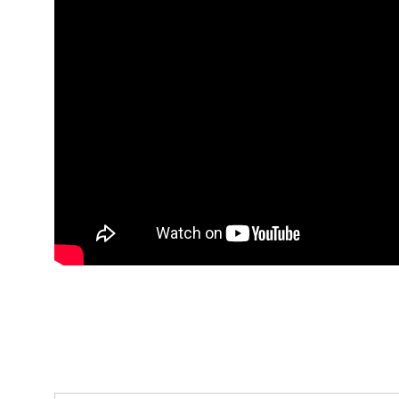
【いつも機嫌
お金と人間関