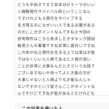
どうも中田子ですさあ本日のテーマがいい
人戦略現代サバイバル術ということなん
ですけれどもえ現代をサバイブする
生き残るのになぜいい人である必要がある
のかここがポイントなんですねえ今回の
参考物件はこちら来ましたオタキング岡田
敏男さんの著書ですね非常に面白いですね
この本がねえ現代を生きる上では実は才能
ではなくいい人人柄であると人柄が良い
ことが非常に大事なんだとそういうお話で
ございますねいや待ってよと才能の方が
大事じゃないと人柄よりも才能なんじゃ
ないですかという皆さんここがポイントな
んですけどですね才能がある人だけれども
ま炎上してしまったりですとかなんか
すごいトラブルにあってしまったり
この記事を書いた人