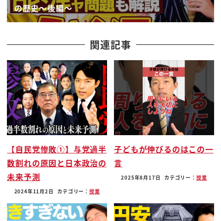
の歴史〜後編〜
いうところが結構大規模になります
と同じは今こういうのに向き合ってるんだねこんな
でチン大変なことがあったんだね
関連記事
これを規模になりますそれと同時にですねこういう
国があるんだということと
日本をですね比べることでああ
日本の
お宿3ってこうなのかなとか日本の政治とは治安とは
ということですね
思い直すぴっか気になるんじゃないでしょうか
【自民党惨敗①】与党過半
子どもが伸びるのはこの一
日本人の方ねよく世界に目を向けようっていうけれ
数割れの原因と日本政治の
言
どもちょっとに世界っていうとき
未来予測
だいたいヨーロッパとかアメリカのことを想像して
2025年8月17日
カテゴリー：
授業
るじゃないですかねそれだけだと
2024年11月2日
カテゴリー：
授業
うまくですね日本のことってない実は分からないで
ね