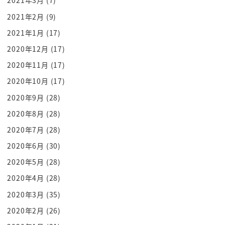
2021年3月
(7)
外国度なんかやるとしねーよ追い返され暗い車体北
2021年2月
(9)
パナセンっていうかイケイケだった
2021年1月
(17)
長州土佐妻が早い
2020年12月
(17)
ためにボコボコにされるわけですよそれによって知
2020年11月
(17)
るんですよね
2020年10月
(17)
あかーんて
文化の違い凄過ぎるんあの人たちや姉産業革命とか
2020年9月
(28)
してるらしいですよね
2020年8月
(28)
マジすか3だぜぇ赤ならないですねってなって
2020年7月
(28)
むしろ向こうの先進的な文化を取り入れと近代化し
2020年6月
(30)
ていかなきゃダーっていうことを
2020年5月
(28)
水墨経験したことで明治主につながっていくと
2020年4月
(28)
でも江戸よりもですね海外のカルチャーに早めに気
2020年3月
(35)
づいた
まあ奇しくもねその戦争したことで気付いた版がそ
2020年2月
(26)
のうちに日本を変えて近代化して