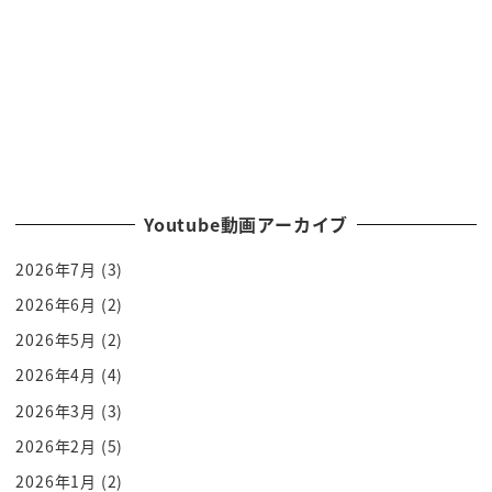
いうのは
その後に大乗仏教という教えと別れてこの大乗仏教
というのが中国から朝鮮半島を経て
日本に来ただから日本の仏教とこの辺りの東南アジ
アの仏教は結構印象が違うわけです
よねー
ダイバーのお寺の装いでもキリピカーですよ
Youtube動画アーカイブ
キラキラしてる
2026年7月
(3)
もちろん日本のお寺動画もう昔はあのピカピカして
たらしいですよどうとかでねんだ
2026年6月
(2)
けどまぁ錆びて朽ちて今のは見た感じになったと
2026年5月
(2)
でもこのもっともっとピカピカしてる感じで現職と
2026年4月
(4)
か使ってお手軽かじってだまあこの
2026年3月
(3)
上座部仏教とこれはですねより非常にですね厳しい
2026年2月
(5)
集合修行を是とする日本の分
2026年1月
(2)
今日はどちらかというとみなさん救われますよとい