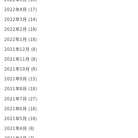
先んじてそういった先進国と戦争し
2022年4月
(17)
てかという歴史日本史でちょっと行ったのを覚えて
2022年3月
(14)
ますね薩英戦争とか
2022年2月
(18)
ねさっきまたとイギリスだなんですよ左図の鹿児島
2022年1月
(18)
ですよ
2021年12月
(8)
鹿児島単体でいいですだけよろしくどういう時代と
2021年11月
(8)
いうね
さっなんとイギリスが硬かったり聴取と四国れ案を
2021年10月
(8)
四カ国連合艦隊にねものすごいやら
2021年9月
(15)
れたみたいな
2021年8月
(18)
札など聴衆がいた攘夷派だった
2021年7月
(27)
ですよねやったら尊王攘夷派って言って開国なんか
2021年6月
(18)
もうとんでもないですね外国なんで
2021年5月
(18)
もうともうダメだ案内ぞ青い青い早いっていう
まぁちょっと過激だったわけですよね日本介護ござ
2021年4月
(8)
いました