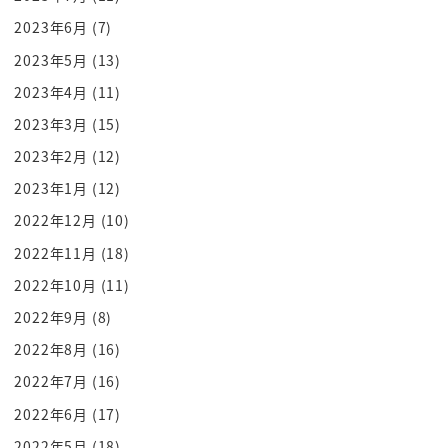
ランスもやってきて
2023年6月
(7)
大在がありますよねねその後日本軍がきますよね
2023年5月
(13)
どれも東南アジアというのは植民地ション組で植民
2023年4月
(11)
地の連続だったわけなんですけど
2023年3月
(15)
そんながずーっとなんてなんでか原因は2つあるとい
2023年2月
(12)
うふうに池上さんが教えてくれ
2023年1月
(12)
ますありがとうございます
理系がメイキラーン世界の美香がとーなじゃないで
2022年12月
(10)
すねはいっ
2022年11月
(18)
こちらでですねまぁおっしゃっているのはですねま
2022年10月
(11)
あ基本的に日本語ですね植民地にさ
2022年9月
(8)
れなかったということが大航海時代の流れであるじ
2022年8月
(16)
ゃないですか
2022年7月
(16)
開国しろーってあったけどブーブーにょですね
2022年6月
(17)
あの時実はさっちょ冊なーんと長州話
の二名地震を起こすんだけれどもその札なと聴衆が
2022年5月
(18)