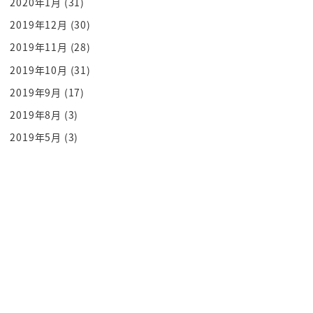
2020年1月
(31)
いくという流れがあったわけですよね
2019年12月
(30)
だから近代化して新しい軍備を揃えることによって
2019年11月
(28)
他国からの侵略植民地化をふせい
2019年10月
(31)
だという側面がね自信にはあるんだということです
2019年9月
(17)
よねだから明治維新があった
日本とそういう近代ができなかったし九国ではだい
2019年8月
(3)
ぶスピードが違ったよっていうのが
2019年5月
(3)
あって
そんな中でこの対話ですねその明治維新と同じ頃に
ですねやはり周りがですね先に攻め
られるわけ
ですよね
俺ベトナムガーとかにゃん前何とかやれる
真ん中の方にありますから端から攻められても見え
るわけですね
なんだマリあんなことになってる近代化しなきゃー