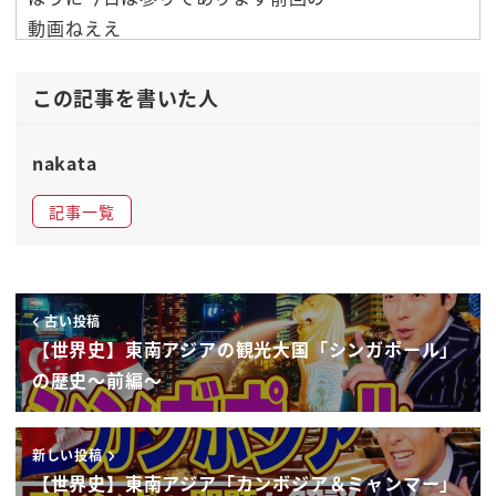
動画ねええ
マレーシアインドネシアシンガポールでその一個前
ではベトナムとまぁ asean
この記事を書いた人
全体話とか寝させていただいたんですけれども前か
らそのマレーシアやインドネシア
nakata
シンガポールでねこれから東南アジア
記事一覧
くるぞと言うねネイル
姫を感じるようなね侮れないぞもしかしたら日本な
んか
追い抜かれちゃうかもしれないよっていうねそうい
古い投稿
う間元気な東南アジアの一面をね
【世界史】東南アジアの観光大国「シンガポール」
結構フォーカスしましたけれども今回のこの北側の
の歴史〜前編〜
ね大フィリピ
カンボジアでミャンマーでしょこのあたりはね
新しい投稿
結構その東南アジアのかだ
【世界史】東南アジア「カンボジア＆ミャンマー」
が見えてくると言いますかこんな問題があるんだと