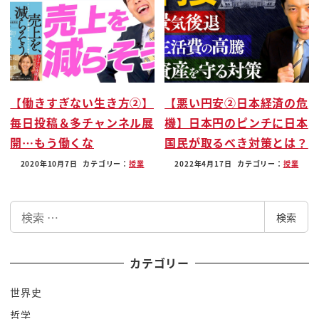
ヨーロッパね
いいかとばっかり比較しててもですね実はちょっと
根占しか見てない
東南アジアのこういう国々と比較して日本っていう
のはどうなんですかこれを考えて
【働きすぎない生き方②】
【悪い円安②日本経済の危
良いキッカケになるじゃないかなと思いますので非
毎日投稿＆多チャンネル展
機】日本円のピンチに日本
常位
開…もう働くな
国民が取るべき対策とは？
興味深い人物興味深い歴史やつらなりますので紹介
2020年10月7日
カテゴリー：
授業
2022年4月17日
カテゴリー：
授業
していきたいとおもいます
さあまずはたいですよ例えば旅行でもね
検
結構入っ方多いと思いますうちの相方なんかもね学
検索
索
生時代よくな屋台は最高であっ
ちゃんと行ってきましたね何をもって最後なのか私
カテゴリー
は分かりませんけど非常にいろんな
世界史
観光地もあると
哲学
いうことなんですねーまあ夢巣王国なんですよね