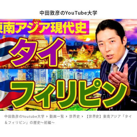
中田敦彦のYouTube大学
中田敦彦のYoutube大学
動画一覧
世界史
【世界史】東南アジア「タイ
＆フィリピン」の歴史〜前編〜