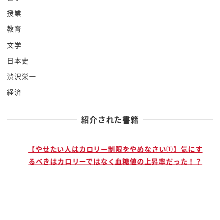
タイ王国なんですよねぇまぁなることですねこれと
授業
日本國王っていうね発音しやすい
教育
感じの音発音したくなるプミポン国王てね
文学
この王国は非常に国民に愛され度来ねえが入ってで
日本史
すね
渋沢栄一
まあクリいうと王国で
経済
で宗教で言うと仏教なんですよねはい
まあこのね東南アジアの北のほうはまあ基本的な仏
紹介された書籍
教のところが大きいが多いですね
a ミャンマーラオスカンボジアこのあたりですねミ
ャンマーラオスカンボジアはタイ
で
【やせたい人はカロリー制限をやめなさい①】気にす
るべきはカロリーではなく血糖値の上昇率だった！？
とと思うんですね
こんなんですね左インドが舌せしてますけどもう
直ねこう仏教拝んできたね入った
まあ分だよ教えがですねこの後また非常にま
強烈に直接伝わってきたところだから上座部仏教と