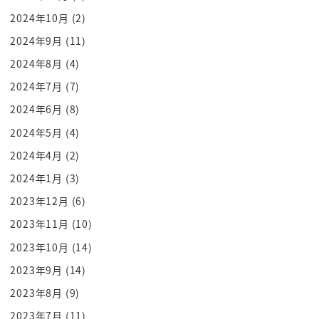
そこはまぁ結構違うんだよと
2024年10月
(2)
いうね仏教の中でも大きくに派に分かれるよってい
2024年9月
(11)
うところは結構いいし知識としてね
2024年8月
(4)
あのカトリックプロテスタントが違うよとかねスン
2024年7月
(7)
ナ派とシーア派ら違うよとかね
2024年6月
(8)
ええまあ大丈夫京都上座部仏教が違うよとこういう
2024年5月
(4)
ところまで言えるのですね
2024年4月
(2)
仏教イスラム教技術と業っていうだけのに理解
よりですね一方深まって歴史が分かると思いますね
2024年1月
(3)
ぜひあの覚えて頂ければと思います
2023年12月
(6)
そんな中この体位の一番のですね個性が東南アジア
2023年11月
(10)
において唯一植民地にならなかった
2023年10月
(14)
王国なのであると
2023年9月
(14)
ここなんですよなんで植民地にならなかったのと
2023年8月
(9)
ね入った大航海時代に
ペインボルドがれがやってきてその後イギリスとフ
2023年7月
(11)