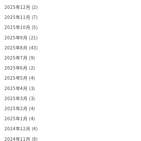
2025年12月
(2)
うですね
まあ柔らかくて大衆的な教えですねどんどん時代と
2025年11月
(7)
とも変化していきましたよね
2025年10月
(5)
a ところがまあこちらはですね修行とまぁかなりス
2025年9月
(21)
トイックな感じなので男性はです
2025年8月
(43)
ね
2025年7月
(9)
基本的には1年は出家することを旨としちゃってるん
2025年6月
(2)
でしょうか
ねえ意外ですよね出家種
2025年5月
(4)
あのねあの家何何シュールなんですよとかって言う
2025年4月
(3)
人いるけど
2025年3月
(3)
お葬式の時ねそんな感じでしたよみたいなことを
2025年2月
(4)
日々るっていうけど
2025年1月
(4)
1年出家しろっていうふうに言われてもないですねう
2024年12月
(4)
ち6今日だからその12初級支部
2024年11月
(8)
だなーって言われないというね