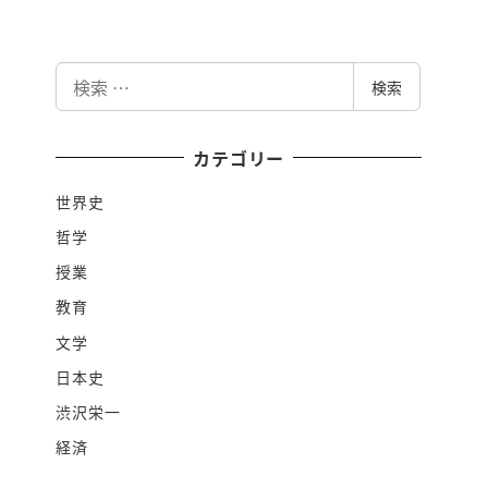
検
検索
索
カテゴリー
世界史
哲学
授業
教育
文学
日本史
渋沢栄一
経済