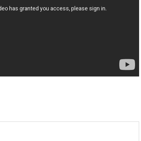
がいい人の小さな習慣①】
【50歳から花開く人、50歳で
係の悩みを毎日の習慣で解
①】50歳で「遊ぶように生きる
決！
今やるべき事とは？