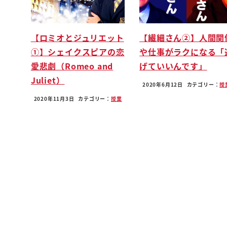
在り方で今またそういうね伊豆愛さんを目標にし
後発の方々でてると思うんですけど最初の元祖の
【ロミオとジュリエット
【繊細さん②】人間関
ここで言うと色々と行為を曲折あったと思います
①】シェイクスピアの恋
や仕事がラクになる「
8人意外とあの2016年なんですね活動開始された
愛悲劇（Romeo and
げていいんです」
なんですよ2016年の12月1日いいなぁで本当にち
Juliet）
3年前くらいね4なんかもうあまりにも定着しちゃ
2020年6月12日
カテゴリー：
授
たんじゃないかと思ったんですけど
2020年11月3日
カテゴリー：
授業
はいいやもう私もこんなに何かドドドと取ってい
自分でもビックリしてます対象を活動する時言った
ないですか
ジャンルに
どういう心境で行ってらっしゃってますか
そうですねぇ
なんかそもそも別に渡してこの見た目じゃなくて
中その人間の人だとも生まれてなんかもんつっ常
選べないですけどねそうなんですよただ私の場合