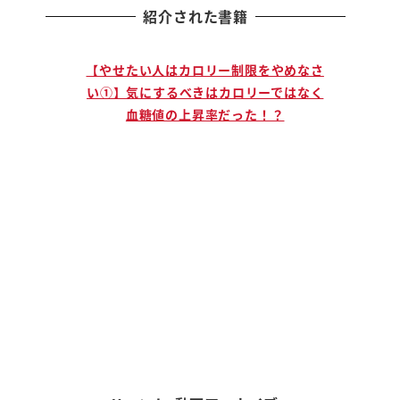
紹介された書籍
止まる人
【やせたい人はカロリー制限をやめなさ
【説
」ために
い①】気にするべきはカロリーではなく
手に
血糖値の上昇率だった！？