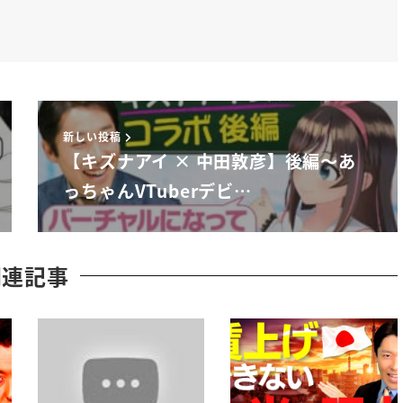
ジネス観音がピンとくるんです
大学勢ぐらいの年の子とかは
ょっと待っていた
明する違ってこんなまでする
新しい投稿
うわああの歴史
【キズナアイ × 中田敦彦】後編〜あ
re の一緒にお話していた
っちゃんVTuberデビ…
オニアである
ように聞いていきたいなと思うんです
関連記事
さんといえばこのバーチャルタレント