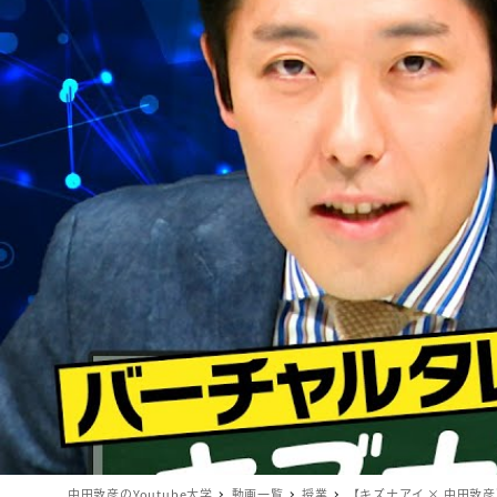
中田敦彦のYoutube大学
動画一覧
授業
【キズナアイ × 中田敦