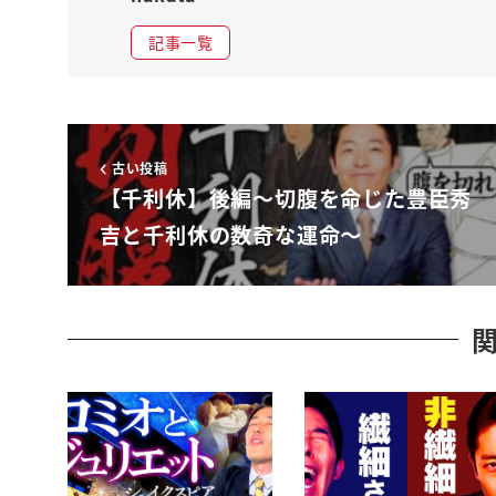
b to be とかビューティーとかやっぱりあのビ
記事一覧
けどしかねぇ
そう全然なんかそれこそ youtube 大学なんで
分からない子が多いのかなと思ってそれをこうち
ちょっと待ってでわからないと思ったレンズを説
古い投稿
ありがたそうな店すごいやりやすいなぁと思って
【千利休】後編〜切腹を命じた豊臣秀
テクノロジーとか色々授業してるんですけども he
吉と千利休の数奇な運命〜
歩いあたってバーチャルタレント
および v チューバさんっていうんですかねのパイ
うっている i さんに絆愛 history
レキシーこれをですね知らない人にも伝えできる
けどよろしいですかいいですかもちろんねー
じゃあなんとすごく時代になおの帽子ている牛
このすごいパイオニア中だと思うんですよで絆愛
代名詞にもなったわけじゃないですか
ふーん