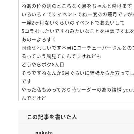
ねあの位の別のところなく息をちゃんと働けます
いろいろ c ですイベントでね一度あの蓮月ですが
一発2ヶ月ないぐらいのイベントでお会いして
5コラボしたいですねみたいなことを相談ですね
あのーよろすく
同夜うれしいです本当にユーチューバーさんとの
るっていう風見てたんですけれども
どうやらボク6人目
そうですねなんか6月ぐらいに結構たらた方って
です
やった私もみっており時リーダーのあの結構 yout
んですけど
説明とかが何だろう
全然知識がないとにすごく伝わりやすいし
この記事を書いた人
e re
5 g の説明の動画がすごい優しい買ったね茶の
nakata