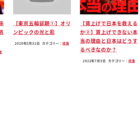
た
という
係
【東京五輪延期①】オリ
【賃上げで日本を救える
ので
逃
ンピックの光と影
か②】賃上げできない本
んだ
当の理由と日本はどうす
ょうど
2020年3月31日
カテゴリー：
授業
るべきなのか？
ってってもっと前からいらっしゃっ
業
2022年7月3日
カテゴリー：
授業
くと思ってなかった
らまあ1000人がいないわけじゃ
も別に良かったんですよ
に右インデントシャッター
は単純に見た目もなくて