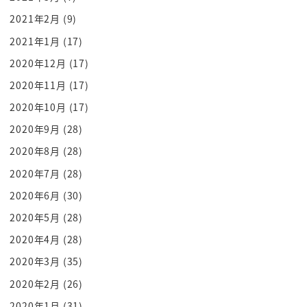
まずであるわけですよね
2021年2月
(9)
その上で勝算があるわけですよねー
2021年1月
(17)
でもさー
2020年12月
(17)
すごいですよねそうやっていこうねー
2020年11月
(17)
その仕事の合間にねまっくに入ってたって
2020年10月
(17)
話を聞いてその仕事をさあすごい頑張っ
てるじゃないですか
2020年9月
(28)
最近なり何をしたんでしょそれって私出来
2020年8月
(28)
ませんよすごいなーってここですよね
2020年7月
(28)
基本的に誰か何かを頑張っていますその
2020年6月
(30)
頑張ったことに対してすごいなーっていう
2020年5月
(28)
ことですね示してあげることによっていい
2020年4月
(28)
人大と思うんですよね
2020年3月
(35)
1共感と称賛でいい人と思うのですね
これがポイントなんですけれどもその
2020年2月
(26)
さらに手前の交換のシグナルっていうここ
2020年1月
(31)