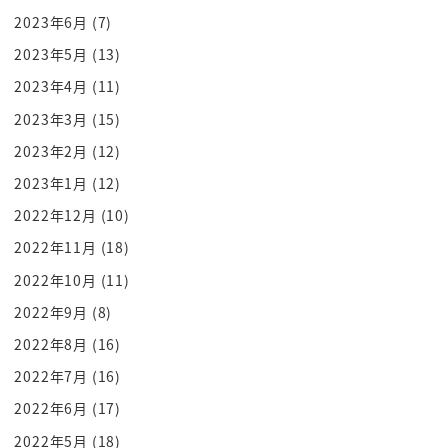
全機体そう焦るかもしれんですけどあ入ら
2023年6月
(7)
ないでください
2023年5月
(13)
この fbi 式技術はですね非常に効果
2023年4月
(11)
があり力強い代わりに準備を必要とするん
2023年3月
(15)
ですね
2023年2月
(12)
いきなりそのテクニックを使ってもなく
2023年1月
(12)
行きませんまず何をしなきゃいけないか
土台作りなんですよ土台作りというのは
2022年12月
(10)
ですね信頼関係を築くことです
2022年11月
(18)
それが大変だよで思うかもしれません
2022年10月
(11)
けれどもそんなに難しい事じゃないんです
2022年9月
(8)
聞く力の授業今まで youtube 大学
2022年8月
(16)
でやっていきますよまあ基本的にはそれと
2022年7月
(16)
一緒です
2022年6月
(17)
教官と師匠さんですきましたね
まず相手の感情がどういう状態なのか怒っ
2022年5月
(18)