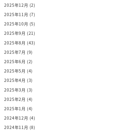
2025年12月
(2)
そう教えてくれそうじゃないですか
単刀直入にお聞きしますズバリみたいな
2025年11月
(7)
感じでバーンと技巧でですよでもですね
2025年10月
(5)
そうした方が気が楽なのはこっちだけで
2025年9月
(21)
聞かれた方はうっってなるわけですね
2025年8月
(43)
一番聞きたいのそれなのねそれのために
2025年7月
(9)
今日会いに来た理由
2025年6月
(2)
いうわけないじゃんとりあえず訴追とこう
いうふうにされちゃうわけですよね
2025年5月
(4)
いきたいことが何かが丸わかりの状態の時
2025年4月
(3)
は警戒されてしまうんです
2025年3月
(3)
質問したら必ず警戒される
2025年2月
(4)
であるからして
2025年1月
(4)
この fbi 式では担当ジョブに聞く
2024年12月
(4)
ことですねまず絶対禁止したうえで何と
2024年11月
(8)
質問自体をしないでくださいって言うん