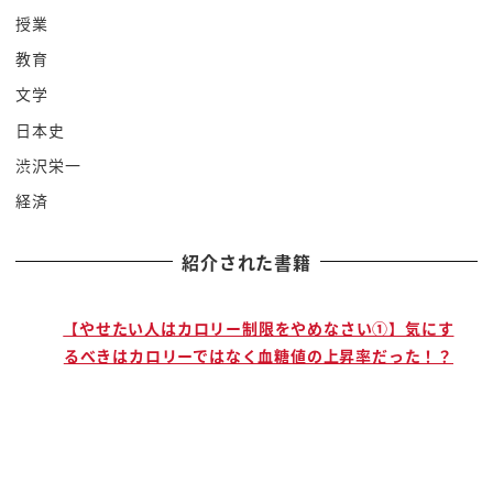
だったとそのドイツ空軍で培われた技術に
授業
目をつけた fbi が
教育
その諜報活動に生かすためにそこからもと
文学
にして技術を開発したのがこの本でござい
日本史
ます素晴らしいでございますよこれつまり
渋沢栄一
この質問大きくに当たって北風と太陽の
経済
対応編をか弱的に軍事的警察的可逆的に
まとめたっていう本なんですよ聞いてみ
紹介された書籍
たいと思いませんこれさえあれば百人力
ねぇ今まで我々はでね話し方の授業を聞き
方の授業ね youtube 大学で行っ
で
【やせたい人はカロリー制限をやめなさい①】気にす
るべきはカロリーではなく血糖値の上昇率だった！？
てきましたけれどもこれが今まではですね
話を聞いて仲良くなろうっていう目的だっ
たんですでもそれだけではたどり着けない
のが聞きたい情報を聞くってことな方なん
でこれやりたくなってきたんですね