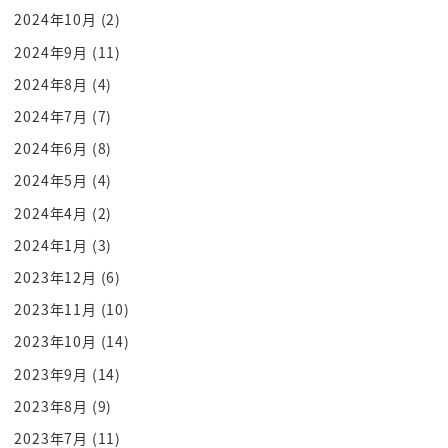
ですよ
2024年10月
(2)
恐ろしいびっ栗ですこれ質問しちゃいけ
2024年9月
(11)
ないのと
2024年8月
(4)
質問の仕方の話じゃないと思ったんです
2024年7月
(7)
けど質問しないんですって面白いですね
2024年6月
(8)
今回出門をする代わりに何か違う
2024年5月
(4)
テクニックを使うことによってポロッと
2024年4月
(2)
相手から情報が引き出されてしまうって
いうそういう技術について6つまとめさせ
2024年1月
(3)
ていただきました本土はたくさん会である
2023年12月
(6)
んですけども共通しているなとか私がここ
2023年11月
(10)
は重要だなと思うところを抜粋してですね
2023年10月
(14)
6つこれは日常で使えるぞと言うですね
2023年9月
(14)
もうこのオススメの6つを前半3つ後半3
2023年8月
(9)
つ紹介したいと思いますただこの3つ聞き
たい3つ聞きたいねもう6つ全部いっぺん
2023年7月
(11)