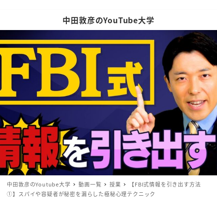
中田敦彦のYouTube大学
中田敦彦のYoutube大学
動画一覧
授業
【FBI式情報を引き出す方法
①】スパイや容疑者が秘密を漏らした極秘心理テクニック