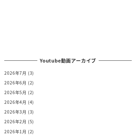
やっぱり対談とかいっぱいやろうやわけ
ですよその対談とかやる中でああの質問し
ていいのかこの質問していいのかなって
思ってでもなんかうまく聞けなかったなぁ
なんてことがあるわけですよ
皆さんも会話しててあの後時になるから
聞いてみたけど聞いていいのかなぁって
Youtube動画アーカイブ
聞いちゃってダメだった答えてもらえ
2026年7月
(3)
なかったってこと多いですよねでもこの
fbi 式を使えばなんとそれが
2026年6月
(2)
引き出せるって言うんですねー
2026年5月
(2)
どうやるのかどうやるのかの前何をやっ
2026年4月
(4)
ちゃいけないかこれなんですよ絶対にやっ
2026年3月
(3)
ちゃいけないと言われるのはこちら
2026年2月
(5)
単刀直入に聞くこときましたね
2026年1月
(2)
単刀直入に聞いた方がなんか聴いてくれ