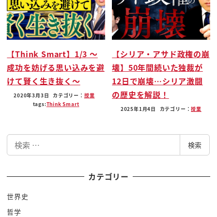
これが面白いんですよドイツの秘密警察で
はねぇまあ言った歴史上のその
オーソドックスな性暴力と恐喝によってね
対応した人とか情報を履かせようとしてだ
【Think Smart】1/3 〜
【シリア・アサド政権の崩
でもそれがうまくいかなかったんですね
成功を妨げる思い込みを避
壊】50年間続いた独裁が
限界を感じ始めた人類はねところがドイツ
けて賢く生き抜く〜
12日で崩壊…シリア激闘
の空軍でですね小呂から情報を引き出す
の歴史を解説！
2020年3月3日
カテゴリー：
授業
エキスパートが現れたらしいんですよその
tags:
Think Smart
2025年1月4日
カテゴリー：
授業
人は何をしてるんだ注目したところですね
ただ雑談をしていたびっくりしました暴力
検
も強化つも使わなかったつまり北風と太陽
検索
索
の太陽の技術を覚えたって言うんですね
そしては雑談をしたことによってその人
カテゴリー
からそれとなく情報を引き出し引き出され
世界史
たのはも引き出されたことに気付かない
哲学
ままその情報ポロッと言ってしまったの