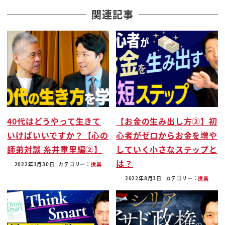
いかなかったうまくいかないことの方が
関連記事
多かったねー
何をしてきたかというと人類はでで偽証
ですね基本的には暴力と恐喝よってですね
情報を引き出そうとしたんですね言わない
とこうだぞ言わないとどうなるかわかっ
てるのかこう言ってですねまあ非常に暴力
的な方法で情報を引き出して引き出した
40代はどうやって生きて
【お金の生み出し方②】初
情報が嘘かどうかを嘘発見器とかそういう
いけばいいですか？【心の
心者がゼロからお金を増や
ものでなんとか見破って嘘をついてるな
師弟対談 糸井重里編②】
していく小さなステップと
もう1回はないともう中ひどい目に遭わ
は？
せるぞこれで飽きたつまり北風と太陽で
2022年1月30日
カテゴリー：
授業
言うんですね北風ばかりやってきたでそれ
2022年8月3日
カテゴリー：
授業
に限界を感じ始めたんですね
この事実 fbi がまとめたんですけど
その発端は同一で始まったらしいんですね