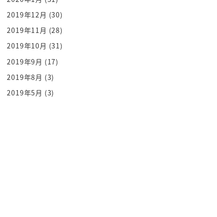
も今回覚えていただきたい
2019年12月
(30)
教訓と勝さんは今までの菊池からの授業に
2019年11月
(28)
見させていただいたんですけどもこのこの
2019年10月
(31)
授業ではですねなんとその聞く力で基本的
2019年9月
(17)
に言われること一歩手前からも始まってる
よこれが fbi 式ここ面白いです
2019年8月
(3)
人は話を聞く前に人の顔を見ているんです
2019年5月
(3)
ね
レッスンの前にビジュアルがあるわけです
よここですよねなのでまず好きだなあって
思ってもらうためなんですね
交換の交換好きだよという合図の知るなる
を出すのそれはまずは眉毛眉毛とね眉毛を
振ってあげるくってあげる好きな人を
見つけたら夫被ってをって顔するんですよ
ひとわねそれをし意図的に作るおっおおっ