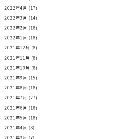
てんのかな彼が死んでんのかな喜んでるの
2022年4月
(17)
か暇そうにしてるのか夏まずはつまんな
2022年3月
(14)
そうにしてるのかなーっていうのをそこに
2022年2月
(18)
寄り添ってはぁ怒ってらっしゃるんですね
2022年1月
(18)
それはそうでしょうとねー地図ばが頼んだ
2021年12月
(8)
のにフィッシュバーガーが出てきたそれあ
2021年11月
(8)
もうをボってどうんですよ
そういうことね共感してあげるね注文の
2021年10月
(8)
仕方が悪かったんじゃないですかなんて
2021年9月
(15)
言う人はないですよね
2021年8月
(18)
なにそのマックそんなまあマックとか逆に
2021年7月
(27)
食べないほうがいいんじゃないですかとか
2021年6月
(18)
言ってないですよね自炊のほうがいいん
2021年5月
(18)
じゃないですかとか言う必要ないですよね
ぎゃーチーズバカだろフィッシュバーガー
2021年4月
(8)
でできたらそりゃね怒りますよねーって
2021年3月
(7)