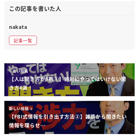
日常で皆さん
この記事を書いた人
質問するけど答えてもらえませんでし
たっていうことの方が多いですよね会社
nakata
辞めるんですかとかね給与上がったん
記事一覧
でしょうとかね私のと好きですかとかね
いろいろ聞くけれどもですね人って何仏祖
をつくわけです本当の事は言わないだ抹茶
嘘をつく
古い投稿
だからこそ聞きたいことが聞けたらなーっ
【人は聞き方が9割②】絶対にやってはいけない聞
て皆さん日常でも持っていると思います
き方4選！
全世界の人間が歴史上それをを持ってきた
んですね
新しい投稿
そしてそれは常に何で行われたが戦争で
【FBI式情報を引き出す方法②】雑談から聞きたい
行われたんですよほれを捕まえてですね
情報を喋らせ…
本部の情報良い縁なんて言ってですねやっ
て来てたわけですねしかしそれをうまく