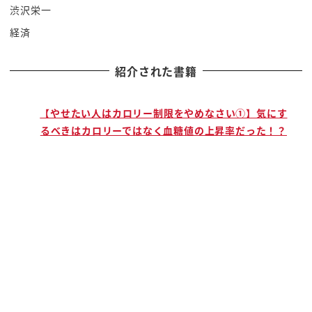
とねなんか不眠ねさん4時間しか寝れて
渋沢栄一
ないっていう人も67時8時間寝たいなっ
経済
て思ったわけですよね
今回の授業はショートスリーパーになり
紹介された書籍
たいという人だけじゃなくてもうめるのが
苦手ですよく寝れません寝てても寝起きが
で
【やせたい人はカロリー制限をやめなさい①】気にす
悪いです寝つきが悪いです体力が回復して
るべきはカロリーではなく血糖値の上昇率だった！？
いる気がしませんというですね睡眠に停止
て不満を持っているすべての方にご深い
ですねショートスリープで早起きでかつ
快眠これを約束するとを訳すとするという
そういう動画になったわけですよ
だからみんなよっといでと
つまり普通スリーパーの皆さんそうですね
普通スイーパーなんだけどね寝つきが悪い
もしくは寝起きが悪いという皆さんもそれ