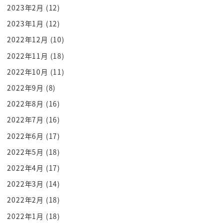
ていきますお前は早め早起きをしようとし
2023年2月
(12)
て襲う国でてなぜか早くに起きてそのまま
2023年1月
(12)
ギンギンのまま
2022年12月
(10)
体力ボロボロデー
2022年11月
(18)
3行時間しか寝てないよねそういう時あり
2022年10月
(11)
ますよね
この不能なベッドの中での各党の時間を
2022年9月
(8)
まず削ることが出来ればですよ
2022年8月
(16)
言い訳なんですよ
2022年7月
(16)
つまり8時間寝ようとして5時間しか寝れ
2022年6月
(17)
てないっていう人がざらにいるわけです
2022年5月
(18)
からじゃあもう
2022年4月
(17)
ふと入りました23分で寝ました
起きましたに3分でベッドから出ますそう
2022年3月
(14)
いうふうになるんだどうですかすばらしい
2022年2月
(18)
ですよねつまりまずは端っこの耳の無駄な
2022年1月
(18)