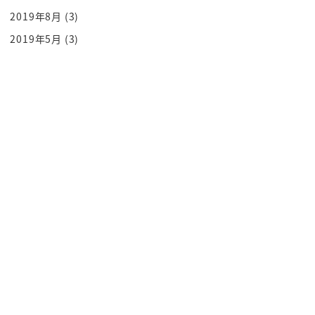
動物は
2019年8月
(3)
仮眠お昼に摂ることでものすごく
2019年5月
(3)
パフォーマンスが上がるようにデザインさ
れてるって事なんです
なんとですね夜中にガーンて貯めて昼は
絶対寝ちゃいけないなんてことは誰も言っ
てないんですよ本当は
むしろそういう音方をしている動物のほう
が少ないらしいんですよ
あらゆる動物はですね昼や夜位
ちょこちょこ尾根てそれでですね
パフォーマンスを上げていく
実はですね寝るとの寝る起きるこれは死活
問題ですねスポーツ選手
どういう選手を知っていますか
ヨットの選手ですよヨット長距離用こうし