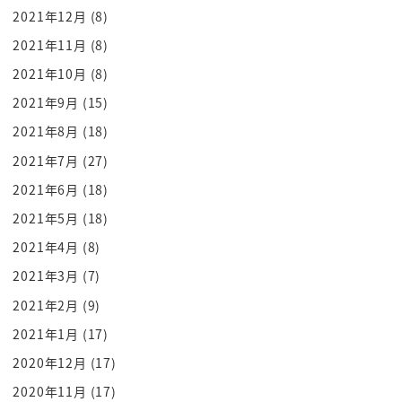
部分を切りましょうところう
2021年12月
(8)
パンの耳のところ切っちゃいましょこれが
2021年11月
(8)
たファーストステップ非常に理にかなって
2021年10月
(8)
ますよね
2021年9月
(15)
ごもっともでしかありませんねベッドの二
に入ったけどモゴモゴしてましたっていう
2021年8月
(18)
最初と終わりのこのイントロとアウトロの
2021年7月
(27)
部分切っちゃってくださいこれが
2021年6月
(18)
ファーストする今日簡単ですねじゃあ切っ
2021年5月
(18)
たら残り50彼になるんですねその残り5
2021年4月
(8)
時間これの質を向上しましょうこれなん
2021年3月
(7)
ですよ
2021年2月
(9)
なんか聞いたことありますね睡眠の質を
向上するってよく言われますけど
2021年1月
(17)
どうやったら失礼北条するんですかじゃあ
2020年12月
(17)
逆にどうなったら質の低下するんですか
2020年11月
(17)