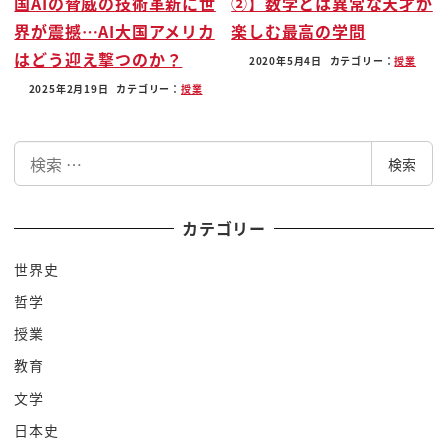
国AIの脅威の技術革新に世
②】数学とは異常な天才が
10時間以上眠っちゃってる人なんですっ
界が震撼…AI大国アメリカ
楽しむ最高の学問
て
はどう迎え撃つのか？
だからショートスリーパーが少ないように
2020年5月4日
カテゴリー：
授業
実はロングスリーパーでも少ないんですよ
2025年2月19日
カテゴリー：
授業
人間いろんな体質ありますからねですから
3時間&ねちゃうっていうのは普通にあっ
検
検索
てたよって人もいれば長く音だけいられ
索
ないんですっていう人もやっぱりね10%
カテゴリー
未満ね数パーセントいるんですよでも大半
の人が
世界史
ど真ん中の普通スリーパーなんですという
哲学
わけなんですねでこのど真ん中の普通
授業
スリッパってのはだいたい78時間寝
教育
るって言うと6時間から8時間寝るって1
てあげて配膳員です私もあなたもみんな
文学
そうねだいたいですね寝れてないっていう
日本史