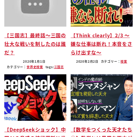
できるんですがまずこれですよねショート
スリーパーってお話を聞きますけれども
それを選ばれた人ですよねっとまあそうな
んですよね実際ボンダイショート
【三国志】最終話〜三国の
【Think clearly】2/3 〜
スリーパーと言われる人ってそれまあその
壮大な戦いを制したのは誰
嫌な仕事は断れ！本音をさ
し5%ね10%聞いてるわけですよ少ない
だ？
らけ出すな〜
んですって
ところがですね
2020年1月1日
2020年2月2日
カテゴリー：
授業
カテゴリー：
世界史
授業
tags:
三国志
この先生はですね9割の方が実は練習すれ
ばショートスリーパーになれますよ仕組み
さえ作ればショートスリーパーになれます
よってお話打ってですよ
なんでじゃー9割って言ったかというと
残りの1割はですね言ったらですね
ロングスリーパーの可能性があるとロング
【DeepSeekショック】中
【数学をつくった天才たち
スリーパーてず何ですかこれですね毎日