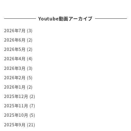
をみんなですよね
そんな中で練習すればショートスリープで
快眠になれるなるほどねと
Youtube動画アーカイブ
このねホンク非常にもしれないが我々は
2026年7月
(3)
やるべきことをやら頭やらなくていいこと
2026年6月
(2)
をやっていたがためにどうも睡眠がうまく
2026年5月
(2)
いっていなかったそれを退出とかストレス
のせいにしてたってことが分かるという方
2026年4月
(4)
なんですよ
2026年3月
(3)
ギャルべきこと一体何なのかそしてやら
2026年2月
(5)
なくているのはいったい何なのかそれを
2026年1月
(2)
明らかにすればそして線するいうですね3
2025年12月
(2)
ステップを踏んでいけばですね確実に
2025年11月
(7)
ショートスリープ快眠に近づけますはい
2025年10月
(5)
ソロ3ステップもスースー入っちゃい
ましょうねっ
2025年9月
(21)