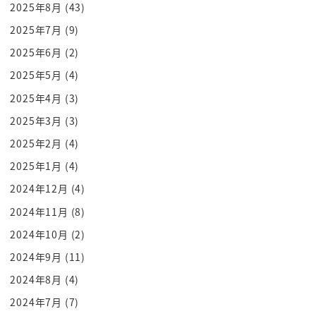
まずファーストステップ言いますよ
2025年8月
(43)
first step が何なのかそれは
2025年7月
(9)
無駄な
2025年6月
(2)
土壌での時間省くこときましたね
2025年5月
(4)
寝つきが悪いもしくは寝起きが悪いこれを
2025年4月
(3)
削ろうって話なんですよ
2025年3月
(3)
10人でなきゃって言って寝る布団に入る
だけど1時間目れずにいたそんな経験あり
2025年2月
(4)
ます私もあります早く寝なきゃーって
2025年1月
(4)
プレッシャーに支えられて22時に寝る
2024年12月
(4)
わけですよところがなかなか寝れないわけ
2024年11月
(8)
ですよ
2024年10月
(2)
apple watch で計測したりし
2024年9月
(11)
てますよでもそのアプローチを示してる
2024年8月
(4)
わけですお前1時間布団の中でごろごろし
てただけだったなっても大グル死んで
2024年7月
(7)