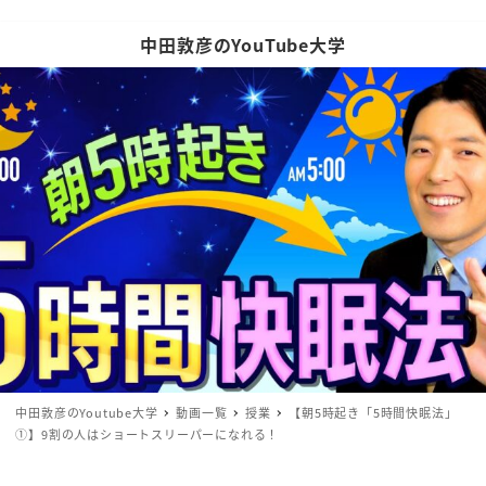
中田敦彦のYouTube大学
中田敦彦のYoutube大学
動画一覧
授業
【朝5時起き「5時間快眠法」
①】9割の人はショートスリーパーになれる！