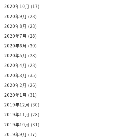
ここがよく分からないままなんですそう
2020年10月
(17)
ですよねー
2020年9月
(28)
だから寝ても寝ても女もいいんです好かれ
2020年8月
(28)
ているんですそうですね
でもじゃあ質の高い睡眠を5時間バッチリ
2020年7月
(28)
しました step 2これで十分ですか
2020年6月
(30)
そうだけじゃないんです step 3が
2020年5月
(28)
あります何とカーミンを取りましょう起き
2020年4月
(28)
ました8
2020年3月
(35)
睡眠5時間とって1回取ったら十分という
2020年2月
(26)
話を聞いてましては中田さんちょっとどう
2020年1月
(31)
いうことですか
髪も取りましょうで髪も合わせたら少し
2019年12月
(30)
時間膨れるんじゃないですかもう時間だけ
2019年11月
(28)
じゃないんじゃないですか違うんですよ
2019年10月
(31)
こういう皆さんにお伝えしたいのが我々
2019年9月
(17)