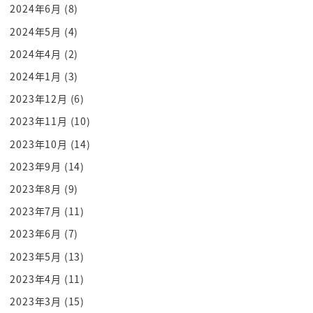
終わったなって結局お前早めに布団に入っ
2024年6月
(8)
ただけで全然
2024年5月
(4)
睡眠時間観光できてねーじゃねーかそれ
2024年4月
(2)
ありますよね
2024年1月
(3)
カツ
2023年12月
(6)
大きいたはものの
ねえ6
2023年11月
(10)
でももう1回寝れない
2023年10月
(14)
そんな中で夜中に起きちゃもしくは明け方
2023年9月
(14)
に起きちゃ変な時間に起きたぞなんだこれ
2023年8月
(9)
4時半ってなんだよ
2023年7月
(11)
なんで4時半に起きちゃったのでもっと寝
2023年6月
(7)
なきゃだしたもんねー6時からお弁当作ん
2023年5月
(13)
なきゃいけないの4時半に起きてる場合
じゃないんだぞ私えって言ってね冥王とし
2023年4月
(11)
てるんだけどねぇレイズアップロチが塗っ
2023年3月
(15)