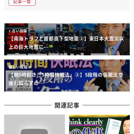
記事一覧
そんなことができるのであれば
ものすごく時間余裕できますよね
基本的に12時に寝たのであればね日本人
平均78時間と言われてますからそういう
古い投稿
イメージかもねまあ7時起きか8時起きで
【南海トラフと首都直下型地震②】東日本大震災以
ショート朝5時早起きがしてなんかしら朝
上の巨大地震に…
数がしたいのであればああ夜は10時
くらいにはもう寝なきゃいけないそういう
新しい投稿
世界観で皆さん生きてらっしゃると思うん
【朝5時起き「5時間快眠法」②】5段階の仮眠法で
ですよ
疲れ知らずの…
でも夜も朝も犠牲にする必要はありません
ねぇ夜は夜でやりたいことをやりまして
ああもう眠くなったなというとちょうど
関連記事
いい12時頃に寝ましてそして朝5時に
起きて朝活をするとつまりよる月朝活
ダブルゲット方法なんですねそんなこと