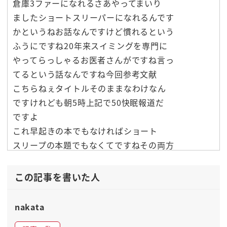
倉庫3ファーになれるさあやってまいり
ましたショートスリーパーになれるんです
かというねお話なんですけど慣れるという
ふうにですね20年来スイミングを専門に
やってらっしゃるお医者さんがですね言っ
てるという話なんですね今回参考文献
こちらねぇタイトルそのままなわけなん
ですけれども朝5時上記で50快眠報道だ
ですよ
これ早起きの本でもなければショート
スリープの本題でもなくてですねその両方
なんですよね早起きでしょうとスリープで
号よということなんですよつまり朝5時に
この記事を書いた人
起きて5時間眠るととは24時に寝て朝5
時に起きて
nakata
快眠って言うお話なんですよね