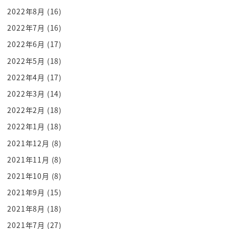
風問題ですよ
2022年8月
(16)
ミスの連続だった
2022年7月
(16)
それじゃダメですそういうことじゃないですの連続
2022年6月
(17)
だった
これも猛暑ですよね休養平等にするだけじゃないん
2022年5月
(18)
だ
2022年4月
(17)
ポストの人数を平等にするだけじゃないんだそれに
2022年3月
(14)
ついての脅威情報脅威をするだけ
2022年2月
(18)
じゃないんだ
2022年1月
(18)
表彰するだけじゃないんだ外部に候補するだけじゃ
2021年12月
(8)
ないんだな人が根本的な問題だのか
2021年11月
(8)
等を常に襲わん
でも僕はこんな
2021年10月
(8)
ことを想いのしなかった創業当時は salesforce の
2021年9月
(15)
ceo なんだっ
2021年8月
(18)
たらちゃんとしてをねなんて言われるだなんてって
2021年7月
(27)