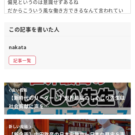
偏見というのは意識せずあるね
だからこういう風な働き方できるなんて言われてい
るするに
いや育児もあるんでとかえ家庭もあるんでっていう
この記事を書いた人
女性達っていうのが不当にですね
あーじゃあダメだよじゃあこの給与待遇だよってい
nakata
うふうにされちゃってる
記事一覧
がちだったねそういうふうに仕事内容とか
そのコミットの量とかではなく何となく女性だから
おそらくこうなっちゃうだろうと
いうところで差別がこんなに行ったんだということ
古い投稿
ですね
【新時代のリーダー①】世界最高のしくじり先生は
まざまざと突きつけられて私は謝罪をすることにな
社会貢献に声を…
りました
その上でその給与水準がずれてるのどうするんです
新しい投稿
か
【新企画】中田敦彦の日本史散歩〜日本の歴史を東