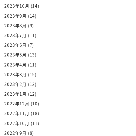
ねそれで優勝 a 優秀な here
2023年10月
(14)
女性社員
2023年9月
(14)
osho するという感じですねあのまあセレモニーです
2023年8月
(9)
からね自分の奥さんも受けて
たんですでねそれでその優秀社員をですね
2023年7月
(11)
こう嘲笑するか言ってやったんですね
2023年6月
(7)
その時つまりめちゃめちゃ怒られたんですね
2023年5月
(13)
なぜだよねなぜあなたは女性幹部の時だけ外したの
2023年4月
(11)
っていう
2023年3月
(15)
すっを意識無意識にそれはあるそれはもうあなた女
2023年2月
(12)
性のね
2023年1月
(12)
同じ幹部でっていうのをな子様にプロフェッショナ
ルなんだからなんで焼成炉空あなた
2022年12月
(10)
傷つけてるわよ
2022年11月
(18)
分かった
2022年10月
(11)
細部に宿るのである私は常にその財布でこの女性台
2022年9月
(8)