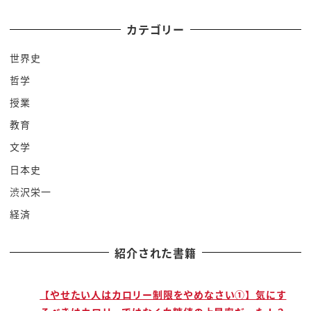
るーていうとそれは別に口出さないって業務提携的
な参加に入れるんだけどそこ
カテゴリー
にまで口出さないってなったから比率として女性待
世界史
遇が悪いっていうものがどんどん
哲学
増えちゃったっ
分かったグル使う
授業
あの買収したところがちゃんと女性ちゃんとを開け
教育
るからまた追加でコストかかる
文学
しかし私にとっては安いものだと思うことでしたと
日本史
いうんですねその上これは全体的に
渋沢栄一
意識が低いんだよね
経済
女性たちの声をずっと言われ誰が拾い上げられてな
いんだねそれで除染等の者女性従業
紹介された書籍
員を集めて女性従業員の雇用をね
広い上げたいということで女性従業
コインを集めたそのこの問題に対するね意見を結界
で
【やせたい人はカロリー制限をやめなさい①】気にす