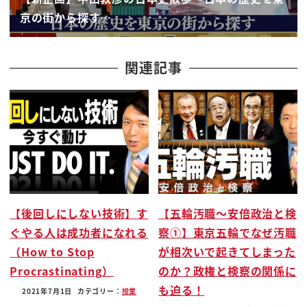
わかりましたズレているのであれば低いところあげ
京の街から探す…
ましょう
これ上のほうを下げると大問題になるので低いとこ
ろあげましょうそれに対して
関連記事
とんでもない金額がかかったんですけども私のとは
それもしょうがないですね
むしろ少なかったぐらいだ言ってね
それで女性待遇問題に関しては改善した
しかし女性大群問題というのはね
給与というものを上げる揃えるって言うことをつぶ
さにもう1回ちゃんとチェックする
【後回しにしない技術】す
【五輪汚職〜安倍政治と検
位置からチェックするっていうことだけじゃないよ
ぐやる人は成功者になれる
察①】東京五輪でなぜ汚職
ねこれ
（How to Stop
が相次いで起きてしまった
来年もじゃあそれやろうと来年もちゃんと見てくだ
Procrastinating）
のか？政権と検察の関係に
さい
も迫る！
言われて当たってる
2021年7月1日
カテゴリー：
授業