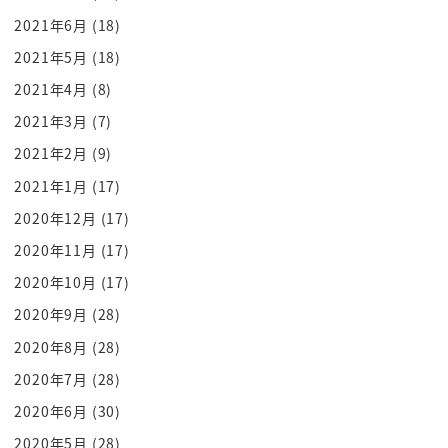
これがめっちゃ欲しいですよね
2021年6月
(18)
にょんどんみんながですねセールスフォース c よう
2021年5月
(18)
に求めるレベルが上がってるん
ですよ
2021年4月
(8)
くらい違ってる lgbt について言ってくれますよねと
2021年3月
(7)
か
2021年2月
(9)
女性問題についてはもちろん改善してくるんですよ
2021年1月
(17)
ねとか
2020年12月
(17)
それがさらに進んだのはですね人種問題に関するこ
2020年11月
(17)
とだったんですね
2020年10月
(17)
twitter で a
ダン黒人男性がですね白人の景観にですね
2020年9月
(28)
罪を犯してないのに射殺されてしまうという
2020年8月
(28)
そういう事件が起きたわけですねそれは
2020年7月
(28)
悲しいけれども最初の事件でも最後の事件でもない
2020年6月
(30)
とそういう事件というのはアメリカ
2020年5月
(28)