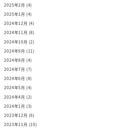
セールスフォースは今
2025年2月
(4)
ジェンダー問題にも取り組んでおりますよはい社会
2025年1月
(4)
の製品に関してですねそこらへんは
2024年12月
(4)
取り組んでおりますって言う寒波でですね
2024年11月
(8)
をやって
るって聞いたからねちゃんと外部にも直行をしてん
2024年10月
(2)
だなと言ってやってると聞いてたん
2024年9月
(11)
ですけどもちゃんとマグ紅もみじことに行ったんで
2024年8月
(4)
す
2024年7月
(7)
メーター
2024年6月
(8)
ダメだっつっ
2024年5月
(4)
それを言ってる奴らが全員男だったんですよ
2024年4月
(2)
ブーバー車ですね女性問題にも平等に扱ってますっ
ていう案で外部の vip を招く
2024年1月
(3)
時の担当か03だ
2023年12月
(6)
おっかしーたろすねそこを一個一個以上線改善して
2023年11月
(10)