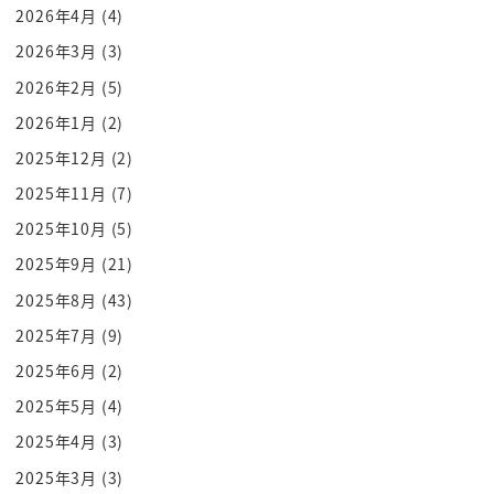
あって確かにぞ
2026年4月
(4)
女性の比率を最低でも30パーセントを位より上にし
2026年3月
(3)
ようって言ったですね
2026年2月
(5)
女性の比率をあげればいいんですか欲しいのは女性
2026年1月
(2)
ですか
2025年12月
(2)
違う
優秀な女性を募集している優秀な補修
2025年11月
(7)
女性を募集する勇者う
2025年10月
(5)
女性を募集するなという文言にする
2025年9月
(21)
わかりましたそれでは他社は優秀が女性をあの募集
2025年8月
(43)
しております
2025年7月
(9)
その上で作用にはですねええ
2025年6月
(2)
女性をしっかりと採用するようにしますというです
ねそういうアナウンスもこうだ言う
2025年5月
(4)
に向けてもするようになったんですね
2025年4月
(3)
外部に向けてもねあの工法とか営業部がですねあの
2025年3月
(3)