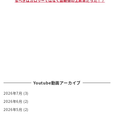
るべきはカロリーではなく血糖値の上昇率だった！？
っていうのを設けたとね
これで大丈夫常に高チェックができるぞ
女性を集めて女性の台風についてのお話というもの
ね
共有するんだからこそそれいいじゃないかといった
ですねまた者が来るんですね
私たちが望んでいるのはこういうを話し合いであり
ません
何ですかなんで女性だけが集められて
秒通りついての情報を共有しなきゃいけないんです
か
なんか女性だけが多い来いって言われてるよてゃ男
Youtube動画アーカイブ
性と女性を集めてす喋っない
2026年7月
(3)
ですよ与党にするか ok ok です
ok 条件で営業部とかですねその幹部とか
2026年6月
(2)
にも女性がもっと増えるようにしてください
2026年5月
(2)