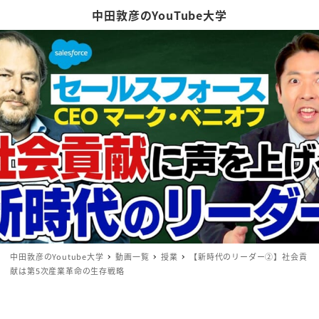
中田敦彦のYouTube大学
中田敦彦のYoutube大学
動画一覧
授業
【新時代のリーダー②】社会貢
献は第5次産業革命の生存戦略