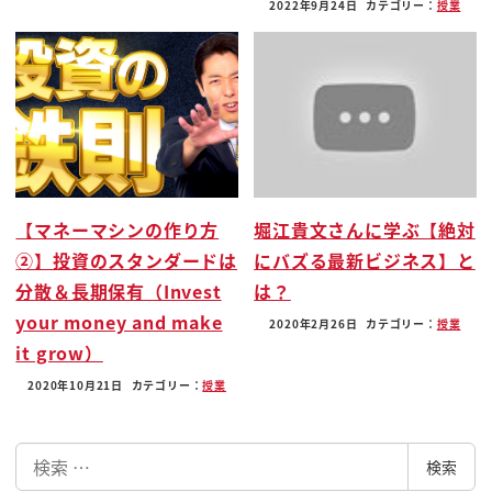
貼っちゃうかって言うとですね来年やったんですね
2022年9月24日
カテゴリー：
授業
今年同ちゃんと近傍になったん
これです
なってないなってなかったんですよ
なんで
言ったよね俺これ言ったよね違うんですよ
実は詳細チェックするとそこからさらにですね企業
買収してるんですよ
【マネーマシンの作り方
堀江貴文さんに学ぶ【絶対
この salesforce ねレジしてるようですねその領域の
②】投資のスタンダードは
にバズる最新ビジネス】と
企業バンバン買収し
分散＆長期保有（Invest
は？
て買収した企業の企業文化はそのままに残してたっ
your money and make
2020年2月26日
カテゴリー：
授業
ていうんですねよ
it grow）
salesforce の企業文化としても女性大群は全部飛ん
2020年10月21日
カテゴリー：
授業
取られたんですけど
買収した企業先にまで口出すかどうかってに決めて
検
なかったんですよで今までのるー
検索
索