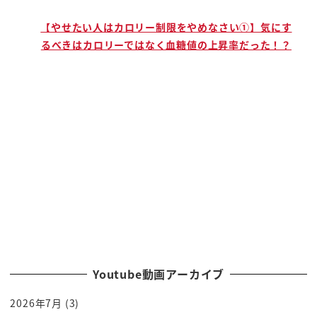
はず小説でございます
これ
で
【やせたい人はカロリー制限をやめなさい①】気にす
るべきはカロリーではなく血糖値の上昇率だった！？
しかし
ただのコントというには結構面白いよねっ
ていうところがあるって事よ
ビジネス小説として読むと突っ込みどころ
満載ですけど
エンターね今ととしてみたら結構色々言っ
てるねっていうそういう感じなのであまり
目くじらをたてずに本誌と今の頃な対策を
うまいことちょっとずつ学ぶきっかけに
なる壮大なエンターテインメント作品と
思うと非常に面白いですよ
このオールスター五人最長内閣も本の中で
Youtube動画アーカイブ
も最強ない家具って呼ばれてます
2026年7月
(3)
最長内閣のミッションは2つそれがこの