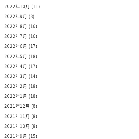
感じますよ
2022年10月
(11)
はいなのでですねこのオールスター偉人
2022年9月
(8)
たちがですねどのように内閣運営するとか
2022年8月
(16)
ぜひんお楽しみいただきたいんですよ今日
2022年7月
(16)
はねー
2022年6月
(17)
みなさんのストレスをね偉人たちがふっと
はしますよねこれ見せていただきたいさあ
2022年5月
(18)
まずはですねどういうところから始まるか
2022年4月
(17)
なんで ai とフォログラムの内閣が
2022年3月
(14)
そんな発足するのかなんとですねいきなり
2022年2月
(18)
大ピンチが訪れるんですね
2022年1月
(18)
ねコロナが蔓延したその時日本政府は書道
2021年12月
(8)
をミスっていたねー
2021年11月
(8)
ノロノロも誰も出していたんですそんな時
にこともあろうに首相官邸でねその
2021年10月
(8)
クラスターが8000する
2021年9月
(15)