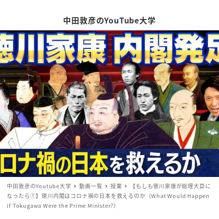
中田敦彦のYouTube大学
中田敦彦のYoutube大学
動画一覧
授業
【もしも徳川家康が総理大臣に
なったら①】徳川内閣はコロナ禍の日本を救えるのか（What Would Happen
if Tokugawa Were the Prime Minister?）