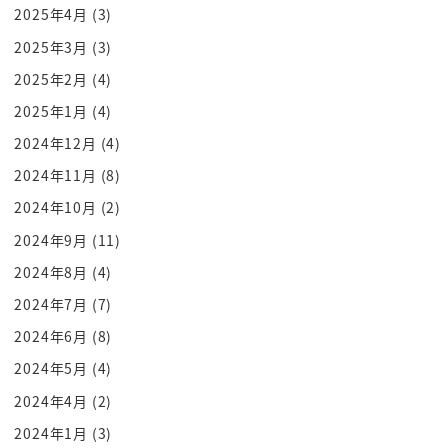
のをどういうことだのっていうモヤモヤし
2025年4月
(3)
たこの国民のストレスを発散するという
2025年3月
(3)
ですね
2025年2月
(4)
そういう諸説になっていますなので勝ち
2025年1月
(4)
ちゃーんといつになったら建材もあるんだ
2024年12月
(4)
よとかもっとはっきり行ってグレーアウト
2024年11月
(8)
かねオリンピックこの感じでよかったか
なーとかねそういうですねもう皆さんの中
2024年10月
(2)
にあるわだかまりがあると思うんですよ
2024年9月
(11)
このわだかまりをですねこのとんでもで
2024年8月
(4)
ですねとんでも村曽大根とがですね2回位
2024年7月
(7)
に吹き飛ばしてくれるという役割になって
2024年6月
(8)
ますから
2024年5月
(4)
侮らないでねー
2024年4月
(2)
これ侮れないんですよ何ポロトンデモ本
ぽいんじゃなくてむしろですねこの本が今
2024年1月
(3)