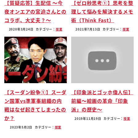
【質疑応答】生配信 〜今
【ゼロ秒思考①】思考を整
明治政府のその大久保と清水ですとか維新
夜オンエアの宮迫さんとの
理して悩みを解決するメモ
の頃の坂本龍馬ですとかそういうですね
コラボ、大丈夫？〜
術（Think Fast）
人気知名度実績がもうバッチリあるね
防衛大臣にですね北条時宗現行防いだと
2020年3月24日
カテゴリー：
授業
2021年7月13日
カテゴリー：
授業
いう実績であの件がモンゴルに責められ
たり不正だという実績でというですねそれ
を日本史オールスターズで
中学生くらいの男子がですね考えそうな
内閣をですねそのままai で持ってき
たっていうその技術あれば中国に勝ててる
だろう
【スーダン紛争①】スーダ
【印象派とゴッホ偉人伝】
その技術があればパワーを得なんかに負け
ン国軍vs準軍事組織の内
前編〜絵画の革命「印象
ないんじゃないあっぽよるすごいんじゃ
戦はなぜ起きてしまったの
派」の歴史〜
ねっ
か？
2019年11月19日
カテゴリー：
授業
そんなツッコミ論難のんですいいですか
2023年5月2日
カテゴリー：
授業
この本みてくださいドドンねビジネス小説