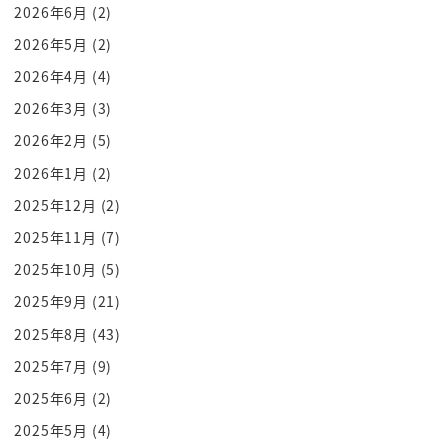
ころなによる騒動の収束ですよね
2026年6月
(2)
それともう一つが経済を考慮させることに
2026年5月
(2)
よって国民が信頼を取り戻すという
2026年4月
(4)
そういうことなんですね
2026年3月
(3)
この一帯ねこのフォーンにです何があるの
2026年2月
(5)
か
2026年1月
(2)
この本を読んでですね
2025年12月
(2)
これをやればいいんだよ何やってんだって
いう本というよりはむしろですね今のです
2025年11月
(7)
ね日本ねこの政治の世界でですね行われて
2025年10月
(5)
いるいろいろありましたよね酒類を提供
2025年9月
(21)
するしないとか
2025年8月
(43)
女薄も出ていいのいけないの
2025年7月
(9)
食べにっていいのいけないの
2025年6月
(2)
ロックダウンがロックだんじゃないの
罰があるのないの駅臼杵グレルのくれない
2025年5月
(4)