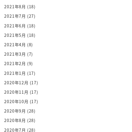
それでですね
2021年8月
(18)
その首相が何所何か買ってしまいそれで
2021年7月
(27)
ですねなんとその時の首相がまあこれ
2021年6月
(18)
フィクションの世界の日本ですけどね時の
2021年5月
(18)
首相がコロナで1命を落としてしまう
ところがあるじゃんですよコロナで一国の
2021年4月
(8)
首相がなんと
2021年3月
(7)
noちょっと高いしてしまったという大
2021年2月
(9)
ピンチでもう国会運営が立ち行かないもう
2021年1月
(17)
これじゃどうしようもないと言ってですね
2020年12月
(17)
どうするんだめぇといった時にですね
2020年11月
(17)
我が国のテクノロジーは終結させますって
2020年10月
(17)
言ってですね
なんと一見える釣りに開発された ai と
2020年9月
(28)
ホログラムがですね
2020年8月
(28)
歴史上の偉人を完全に蘇らせたっていう水
2020年7月
(28)