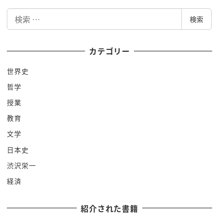
てわざわざ書いてあるんですよ
検
はゼロはずだが書いてあるんですけど
検索
索
ちっちゃいんですけどねビジネス小説世界
転生わざわざここにね
カテゴリー
じゃあこれ部ビジネス小説なのかって言っ
世界史
てですねよしビジネスのために読むぞって
哲学
言ったらですねすっご見どころは満載
まず最初のツッコミがその技術あったら
授業
もう世界一のスピードでは口に作れてるん
教育
違いますのんとかいうのはもうば振っ水
文学
後免線無粋と言っていただきたい
日本史
そうなのこの本はも下のところからですね
渋沢栄一
突っ込みどころ満載なんですけどもこの
経済
強引な手腕でもってですねこの内閣でこの
中で喘ぐこの日本をですねナントカスって
紹介された書籍
どこが描かれているっていうトンデモね力