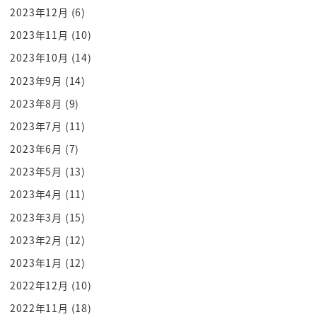
売れているということはですねそれぐらい
2023年12月
(6)
今日本人は相当にストレスが溜まってるん
2023年11月
(10)
です
2023年10月
(14)
今までもいろいろありましたよねすごく
2023年9月
(14)
ストレスが溜まっている社会現象とかです
2023年8月
(9)
ね災害とか起きるとですねそれを払拭する
ようなエンターテインメントが求められ
2023年7月
(11)
るってことですね
2023年6月
(7)
ですからこの本ねぇそういう意味で言うと
2023年5月
(13)
ですね
2023年4月
(11)
今をまさに表してる小説とも言えますし
2023年3月
(15)
まさにこのころの状況で読むからこそ
2023年2月
(12)
面白い
2023年1月
(12)
そして何を隠そうこのですね設定で
現代日本へられているところですよ
2022年12月
(10)
ドラマ化とか映画化はしやすさはだなって
2022年11月
(18)