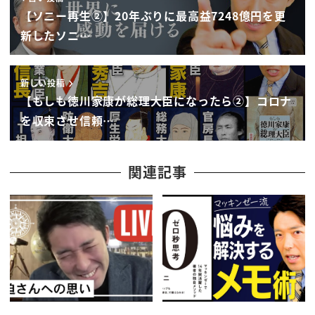
大臣になるって話じゃないんですよ
【ソニー再生②】20年ぶりに最高益7248億円を更
なんと設定としてはですねこの2020年
新したソニ…
に11年このあたりもまさに今の日本で
ですよころなんで非常に苦しんでいる日本
新しい投稿
でええええ
【もしも徳川家康が総理大臣になったら②】コロナ
ai とホログラムの技術を使い現代に
を収束させ信頼…
完全にあの頃のスペックを持った徳川家康
並びに横断信長
豊臣秀吉
関連記事
坂本龍馬
大久保利通
それが大勢のですねつまり日本史オール
スターズをよみがえらせて内閣府運営をさ
せるという
孟徳ガーとか戦国だけじゃないですよそれ
も室町ね足利義満もいますし