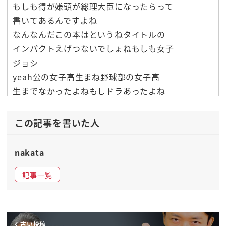
もしも得が嫌頭が総理大臣になったらって
書いてあるんですよね
なんなんだこの本はというねタイトルの
インパクトえげつないでしょねもしも女子
ジョシ
yeah公の女子高生まね野球部の女子高
生までなかったよねもしドラあったよね
ドラッカーを読んだらっていうもしも野球
部の女子マネージャーがドラッカーからを
この記事を書いた人
選んだなってもしドラあったでしょ
あれに次ぐもしもシリーズのビジネス本な
nakata
んですよ
記事一覧
でもビジネスローンなのかどうなのかこう
こーらへんのポイントなんですけどまずは
ですね設定をご理解いただきたいんですね
もしも徳川家康がこれ徳川家康単体で総理
古い投稿