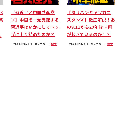
化
【習近平と中国共産党
【タリバンとアフガニ
薬
①】中国を一党支配する
スタン②】徹底解説！あ
習近平はいかにしてトッ
の9.11から20年後…何
プに上り詰めたのか？
が起きているのか！？
業
2021年9月7日
カテゴリー：
授業
2021年9月1日
カテゴリー：
授業