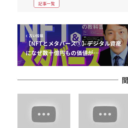
記事一覧
なこそ
三浦さんマインクラフトみたいマップは
でしょうあれってそれぞれがマップを作っ
てみたいな感じでそれぞれが何かモノを
古い投稿
つくって言ったでしょそうじゃなくて
【NFTとメタバース①】デジタル資産
マップ自体はヨット統一されてん
になぜ数十億円もの価値が…
ここっていう世界があるわけ
だいう間の土地がその仮想世界にボンって
あるわけですよでそこに
ですねなんとですね栃尾ですねこう区画
分けされてて裏へ店ダルも
今見たらですねもうすでに大手企業とか
有名アイドルとかここの土地と9とか買っ
てんの
もうほとんど売り切れなのん
ねえんだ海外の有名なあのバンドがここを