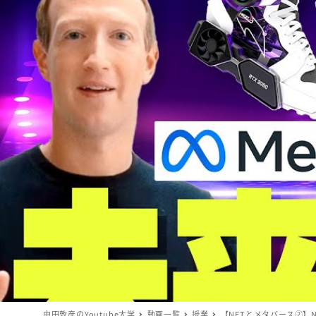
中田敦彦のYoutube大学
動画一覧
授業
【NFTとメタバース②】