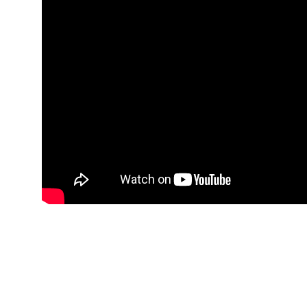
【いつも機嫌
お金と人間関