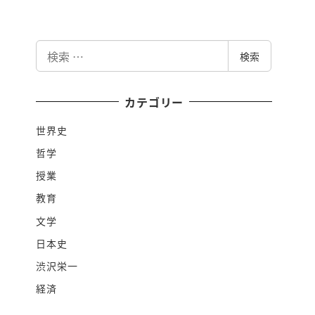
検
検索
索
カテゴリー
世界史
哲学
授業
教育
文学
日本史
渋沢栄一
経済