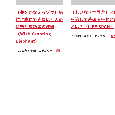
勝ってここにあのアイドルが買ってここに
【夢をかなえるゾウ】絶
【老いなき世界②】老
あのゲーム会社が土地を買ってるんですか
対に成功できない凡人の
を治して若返る行動と
どうなるか即そこでですね自由にそのだら
特徴と成功者の鉄則
とは？（LIFE SPAN）
その3 d のものを組み立ててあの
（Wish Granting
ゲーム化できるんですよゲームの中で
2020年9月27日
カテゴリー：
授
Elephant）
ゲームを作れるんです栃尾
でそこに人が集まるでしょ何すること
2021年7月6日
カテゴリー：
授業
たとえばそこですでですねこのルートは
広告ができますよねぴとかいっぱい集まっ
たらそういうアイドルいるんだぞあそう
いう会社があるんだみたいなねよくあり
ますよねディズニーランドが乗り物だとね
プレゼンテッド by どこどこ企業
みたいなねこの企業がみたいなそういう
スポンサードした起業家のようにですね
そこですね高圧買えるしそこに人を集めて