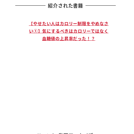
紹介された書籍
止まる人
【やせたい人はカロリー制限をやめなさ
【説
」ために
い①】気にするべきはカロリーではなく
手に
血糖値の上昇率だった！？